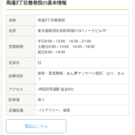
馬場3丁目整骨院の基本情報
名称
馬場3丁目整骨院
住所
東京都新宿区高田馬場3-13-1ノークビル1F
平日9:00～13:00、14:30～21:00
営業時間
土曜日9:00～13:00、14:30～18:00
祝日8:00～14:00
定休日
日
接骨・柔道整復、あん摩マッサージ指圧、はり、きゅ
診療項目
う
アクセス
JR高田馬場駅 徒歩6分
駐車場
有り
店舗設備
バリアフリー、個室
電話はこちら