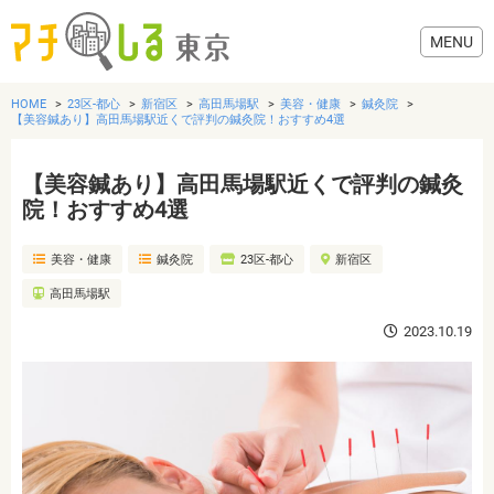
HOME
23区-都心
新宿区
高田馬場駅
美容・健康
鍼灸院
【美容鍼あり】高田馬場駅近くで評判の鍼灸院！おすすめ4選
【美容鍼あり】高田馬場駅近くで評判の鍼灸
グルメ
院！おすすめ4選
美容・健康
鍼灸院
23区-都心
新宿区
美容・健康
高田馬場駅
歯医者・病院
2023.10.19
おでかけ
生活