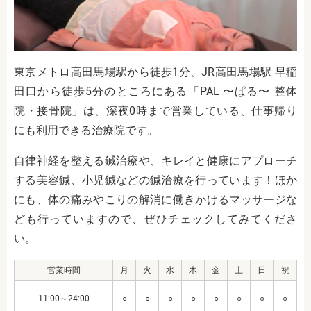
東京メトロ高田馬場駅から徒歩1分、JR高田馬場駅 早稲
田口から徒歩5分のところにある「PAL 〜ぱる〜 整体
院・接骨院」は、深夜0時まで営業している、仕事帰り
にも利用できる治療院です。
自律神経を整える鍼治療や、キレイと健康にアプローチ
する美容鍼、小児鍼などの鍼治療を行っています！ほか
にも、体の痛みやこりの解消に働きかけるマッサージな
ども行っていますので、ぜひチェックしてみてくださ
い。
営業時間
月
火
水
木
金
土
日
祝
11:00～24:00
○
○
○
○
○
○
○
○