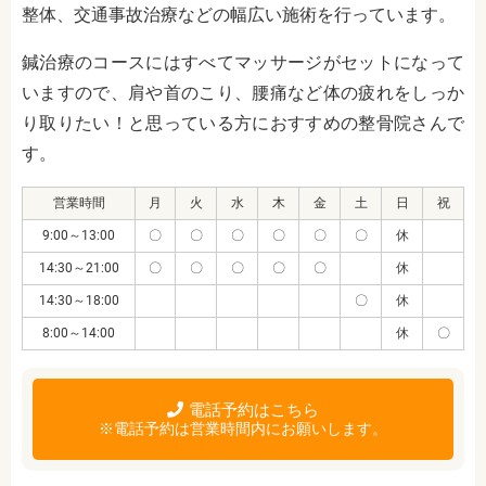
整体、交通事故治療などの幅広い施術を行っています。
鍼治療のコースにはすべてマッサージがセットになって
いますので、肩や首のこり、腰痛など体の疲れをしっか
り取りたい！と思っている方におすすめの整骨院さんで
す。
営業時間
月
火
水
木
金
土
日
祝
9:00～13:00
〇
〇
〇
〇
〇
〇
休
14:30～21:00
〇
〇
〇
〇
〇
休
14:30～18:00
〇
休
8:00～14:00
休
〇
電話予約はこちら
※電話予約は営業時間内にお願いします。