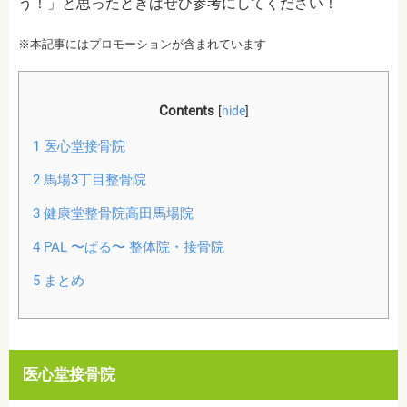
う！」と思ったときはぜひ参考にしてください！
※本記事にはプロモーションが含まれています
Contents
[
hide
]
1
医心堂接骨院
2
馬場3丁目整骨院
3
健康堂整骨院高田馬場院
4
PAL 〜ぱる〜 整体院・接骨院
5
まとめ
医心堂接骨院