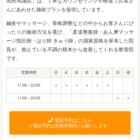
高田馬場院」は、丁寧なカウンセリングや検査でお客さ
んにあわせた施術プランを提供しています。
鍼灸やマッサージ、骨格調整などの中からお客さんにぴ
ったりの施術方法を選び、「柔道整復師・あん摩マッサ
ージ指圧師・はり師 きゅう師」の国家資格を保有した院
長が、抱えている不調の根本から改善してくれる整骨院
です。
営業時間
月
火
水
木
金
土
日
祝
11:00～22:00
○
○
○
○
○
○
11:00～20:00
○
○
電話予約はこちら
※電話予約は営業時間内にお願いします。