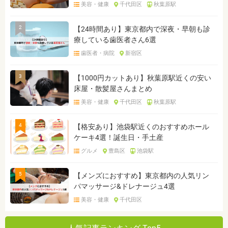
美容・健康
千代田区
秋葉原駅
2
【24時間あり】東京都内で深夜・早朝も診
療している歯医者さん6選
歯医者・病院
新宿区
3
【1000円カットあり】秋葉原駅近くの安い
床屋・散髪屋さんまとめ
美容・健康
千代田区
秋葉原駅
4
【格安あり】池袋駅近くのおすすめホール
ケーキ4選！誕生日・手土産
グルメ
豊島区
池袋駅
5
【メンズにおすすめ】東京都内の人気リン
パマッサージ&ドレナージュ4選
美容・健康
千代田区