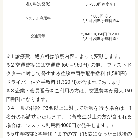
処方料(お薬代)
※1
0〜300円程度
※5
4,000円
システム利用料
2人目以降は無料※4
※2※3
2,960〜3,860円
交通費等
2人目以降は無料※4
※1 診療費、処方料は診察内容によって変動します。
※2 交通費等には交通費 (60～960円) の他、 ファストド
クターに対して発生する往診車両手配手数料 (1,580円)、
ドライバー仲介手数料 (1,320円)が含まれております。
※3 企業・会員番号をご利用の方は、交通費等が最大960
円割引になります。
※4 一度の往診で2名以上に対して診察を行う場合は、1
名分のみ請求いたします。（高校生以上の方が含まれる
場合は、システム利用料4000円が発生します。）
※5 中学校第3学年修了までの方（15歳になった日以後の