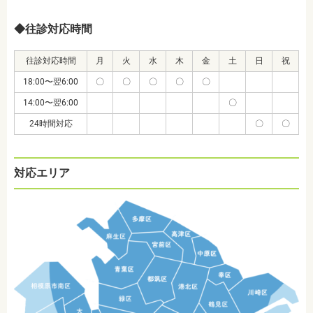
◆往診対応時間
往診対応時間
月
火
水
木
金
土
日
祝
18:00〜翌6:00
〇
〇
〇
〇
〇
14:00〜翌6:00
〇
24時間対応
〇
〇
対応エリア