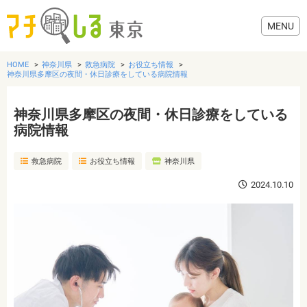
HOME
神奈川県
救急病院
お役立ち情報
神奈川県多摩区の夜間・休日診療をしている病院情報
神奈川県多摩区の夜間・休日診療をしている
グルメ
病院情報
救急病院
お役立ち情報
神奈川県
美容・健康
2024.10.10
歯医者・病院
おでかけ
生活