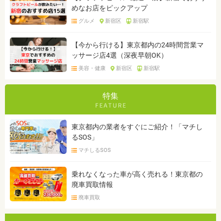
めなお店をピックアップ
グルメ
新宿区
新宿駅
【今から行ける】東京都内の24時間営業マ
ッサージ店4選（深夜早朝OK）
美容・健康
新宿区
新宿駅
特集
東京都内の業者をすぐにご紹介！「マチし
るSOS」
マチしるSOS
乗れなくなった車が高く売れる！東京都の
廃車買取情報
廃車買取