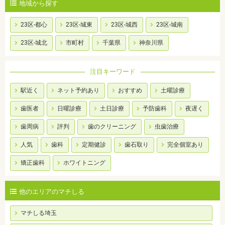
地域から探す
23区-都心
23区-城東
23区-城西
23区-城南
23区-城北
市町村
千葉県
神奈川県
注目キーワード
駅近く
ネット予約あり
おすすめ
土曜診療
歯医者
日曜診療
土日診療
予防歯科
夜遅く
歯周病
評判
歯のクリーニング
虫歯治療
人気
歯科
定期健診
歯石取り
完全個室あり
矯正歯科
ホワイトニング
他のエリアのマチしる
マチしる埼玉