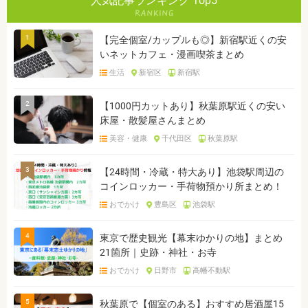
人気記事ランキング Top5
1
【完全個室/カップルも◎】新宿駅近くの安
いネットカフェ・漫画喫茶まとめ
生活
新宿区
新宿駅
2
【1000円カットあり】秋葉原駅近くの安い
床屋・散髪屋さんまとめ
美容・健康
千代田区
秋葉原駅
3
【24時間・冷蔵・特大あり】池袋駅周辺の
コインロッカー・手荷物預かり所まとめ！
おでかけ
豊島区
池袋駅
4
東京で歴史観光【幕末ゆかりの地】まとめ
21箇所｜史跡・神社・お寺
おでかけ
日野市
高幡不動駅
5
秋葉原で【個室のある】おすすめ居酒屋15