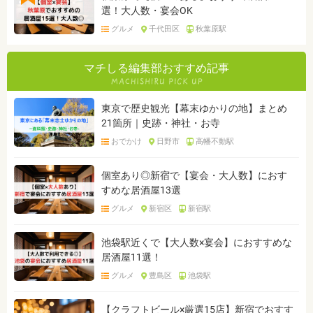
選！大人数・宴会OK
グルメ
千代田区
秋葉原駅
マチしる編集部おすすめ記事
東京で歴史観光【幕末ゆかりの地】まとめ
21箇所｜史跡・神社・お寺
おでかけ
日野市
高幡不動駅
個室あり◎新宿で【宴会・大人数】におす
すめな居酒屋13選
グルメ
新宿区
新宿駅
池袋駅近くで【大人数×宴会】におすすめな
居酒屋11選！
グルメ
豊島区
池袋駅
【クラフトビール×厳選15店】新宿でおすす