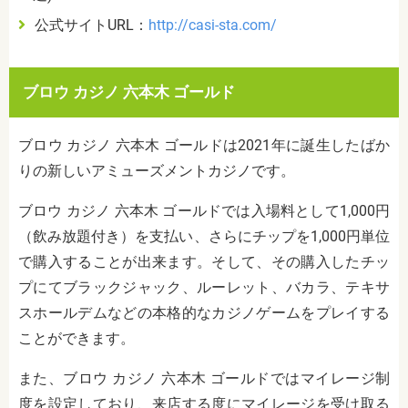
公式サイトURL：
http://casi-sta.com/
ブロウ カジノ 六本木 ゴールド
ブロウ カジノ 六本木 ゴールドは2021年に誕生したばか
りの新しいアミューズメントカジノです。
ブロウ カジノ 六本木 ゴールドでは入場料として1,000円
（飲み放題付き）を支払い、さらにチップを1,000円単位
で購入することが出来ます。そして、その購入したチッ
プにてブラックジャック、ルーレット、バカラ、テキサ
スホールデムなどの本格的なカジノゲームをプレイする
ことができます。
また、ブロウ カジノ 六本木 ゴールドではマイレージ制
度を設定しており、来店する度にマイレージを受け取る