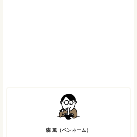
森 篤（ペンネーム）