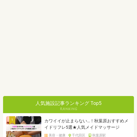
人気施設記事ランキング Top5
1
カワイイが止まらない…！秋葉原おすすめメ
イドリフレ5選★人気メイドマッサージ
美容・健康
千代田区
秋葉原駅