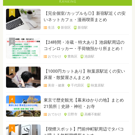
1
【完全個室/カップルも◎】新宿駅近くの安
いネットカフェ・漫画喫茶まとめ
生活
新宿区
新宿駅
2
【24時間・冷蔵・特大あり】池袋駅周辺の
コインロッカー・手荷物預かり所まとめ！
おでかけ
豊島区
池袋駅
3
【1000円カットあり】秋葉原駅近くの安い
床屋・散髪屋さんまとめ
美容・健康
千代田区
秋葉原駅
4
東京で歴史観光【幕末ゆかりの地】まとめ
21箇所｜史跡・神社・お寺
おでかけ
日野市
高幡不動駅
5
【喫煙スポット】門前仲町駅周辺でタバコ