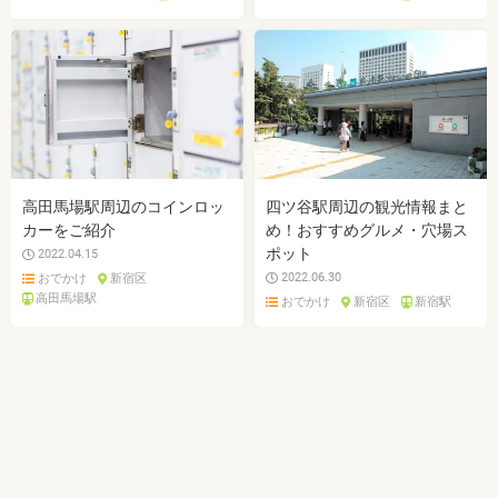
高田馬場駅周辺のコインロッ
四ツ谷駅周辺の観光情報まと
カーをご紹介
め！おすすめグルメ・穴場ス
ポット
2022.04.15
2022.06.30
おでかけ
新宿区
高田馬場駅
おでかけ
新宿区
新宿駅