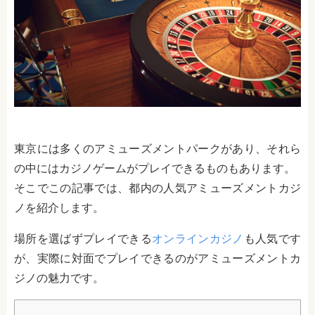
東京には多くのアミューズメントパークがあり、それら
の中にはカジノゲームがプレイできるものもあります。
そこでこの記事では、都内の人気アミューズメントカジ
ノを紹介します。
場所を選ばずプレイできる
オンラインカジノ
も人気です
が、実際に対面でプレイできるのがアミューズメントカ
ジノの魅力です。