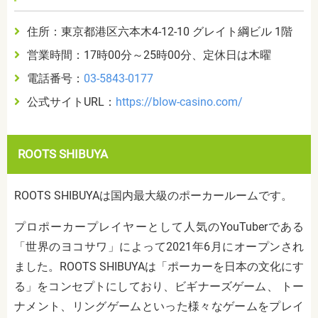
住所：東京都港区六本木4-12-10 グレイト綱ビル 1階
営業時間：17時00分～25時00分、定休日は木曜
電話番号：
03-5843-0177
公式サイトURL：
https://blow-casino.com/
ROOTS SHIBUYA
ROOTS SHIBUYAは国内最大級のポーカールームです。
プロポーカープレイヤーとして人気のYouTuberである
「世界のヨコサワ」によって2021年6月にオープンされ
ました。ROOTS SHIBUYAは「ポーカーを日本の文化にす
る」をコンセプトにしており、ビギナーズゲーム、 トー
ナメント、リングゲームといった様々なゲームをプレイ