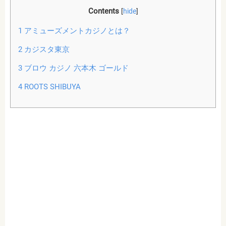
Contents
[
hide
]
1
アミューズメントカジノとは？
2
カジスタ東京
3
ブロウ カジノ 六本木 ゴールド
4
ROOTS SHIBUYA