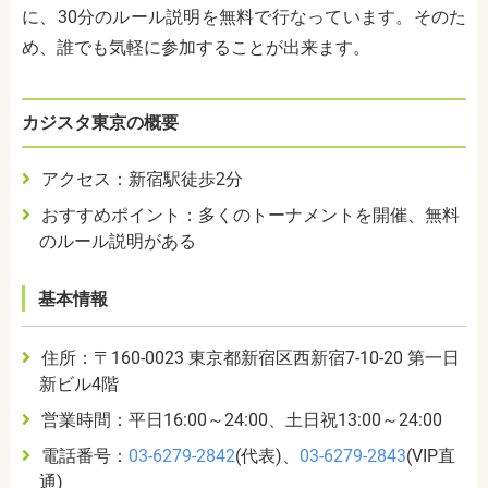
に、30分のルール説明を無料で行なっています。そのた
め、誰でも気軽に参加することが出来ます。
カジスタ東京の概要
アクセス：新宿駅徒歩2分
おすすめポイント：多くのトーナメントを開催、無料
のルール説明がある
基本情報
住所：〒160-0023 東京都新宿区西新宿7-10-20 第一日
新ビル4階
営業時間：平日16:00～24:00、土日祝13:00～24:00
電話番号：
03-6279-2842
(代表)、
03-6279-2843
(VIP直
通)