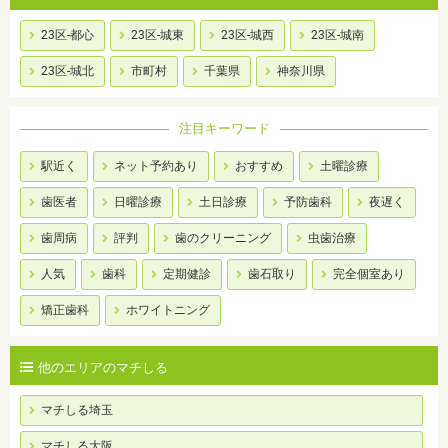
23区-都心
23区-城東
23区-城西
23区-城南
23区-城北
市町村
千葉県
神奈川県
注目キーワード
駅近く
ネット予約あり
おすすめ
土曜診療
歯医者
日曜診療
土日診療
予防歯科
夜遅く
歯周病
評判
歯のクリーニング
虫歯治療
人気
歯科
定期健診
歯石取り
完全個室あり
矯正歯科
ホワイトニング
他のエリアのマチしる
マチしる埼玉
マチしる大阪