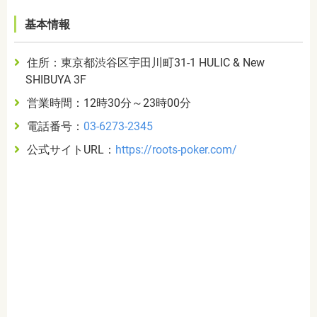
基本情報
住所：東京都渋谷区宇田川町31-1 HULIC & New
SHIBUYA 3F
営業時間：12時30分～23時00分
電話番号：
03-6273-2345
公式サイトURL：
https://roots-poker.com/