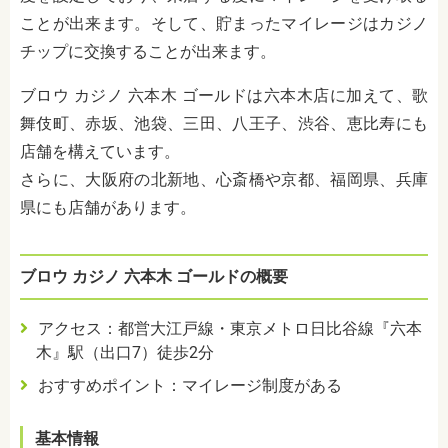
ことが出来ます。そして、貯まったマイレージはカジノ
チップに交換することが出来ます。
ブロウ カジノ 六本木 ゴールドは六本木店に加えて、歌
舞伎町、赤坂、池袋、三田、八王子、渋谷、恵比寿にも
店舗を構えています。
さらに、大阪府の北新地、心斎橋や京都、福岡県、兵庫
県にも店舗があります。
ブロウ カジノ 六本木 ゴールドの概要
アクセス：都営大江戸線・東京メトロ日比谷線『六本
木』駅（出口7）徒歩2分
おすすめポイント：マイレージ制度がある
基本情報