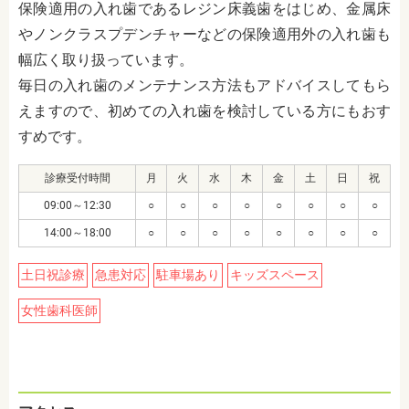
保険適用の入れ歯であるレジン床義歯をはじめ、金属床
やノンクラスプデンチャーなどの保険適用外の入れ歯も
幅広く取り扱っています。
毎日の入れ歯のメンテナンス方法もアドバイスしてもら
えますので、初めての入れ歯を検討している方にもおす
すめです。
診療受付時間
月
火
水
木
金
土
日
祝
09:00～12:30
○
○
○
○
○
○
○
○
14:00～18:00
○
○
○
○
○
○
○
○
土日祝診療
急患対応
駐車場あり
キッズスペース
女性歯科医師