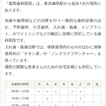
『森岡歯科医院』は、東武練馬駅から徒歩1分の場所に
あります。
虫歯や歯周病などの治療を行う一般的な歯科診療のほ
か、予防歯科、小児歯科、入れ歯・義歯、インプラン
ト、ホワイトニングなどの幅広い診療に対応している歯
科医院です。
入れ歯・義歯治療では、保険適用内のもののほかに保険
適用外の「チタン床」や「ノンクラスプデンチャー」を
扱っています。
通院が困難な患者さんのための在宅診療にも対応してい
ます。
診療受付時間
月
火
水
木
金
土
日
祝
09:00～13:00
○
○
○
○
○
14:00～17:00
○
○
14:30～19:00
○
○
○