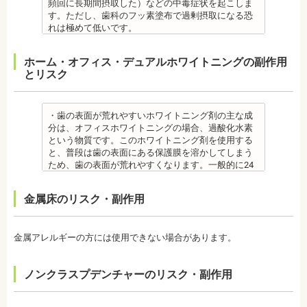
す。
【プロフィール】
・特殊な噛み合わせ、骨の硬さ、歯のかたちの場合
原因がわかれば口臭軽減に向けて指導が行われま
頻回に長期間摂取した）などの中毒症状を起こしま
社会福祉法人富士白苑理事
監修医情報 医療法人社団日坂会 理事長 日坂充宏
日本歯科大学新潟生命歯学部卒業
は、治療期間が長くなる場合があります。
す。
す。ただし、歯科のフッ素塗布で過剰摂取になる恐
先生
新潟大学医歯学総合病院にて研修
・舌で歯を押す癖や、歯並びに悪影響をあたえる癖
監修医情報 菊地由利佳先生
れは極めて低いです。
【プロフィール】 日本大学歯学部卒業
都内歯科医院にて勤務
が改善されない方は、治療期間が延びる場合があり
【プロフィール】
また、歯の形成期に過度にフッ素を摂取すると歯の
日本大学歯学部口腔外科第２講座大学院卒業
ます。
日本歯科大学新潟生命歯学部卒業
フッ素症（斑状歯）が発生する場合があります。
ホーム・オフィス・デュアルホワイトニングの副作用
歯学博士（口腔外科学）
・矯正治療で歯を動かして歯並びを整える「動的治
新潟大学医歯学総合病院にて研修
（過剰摂取）推定中毒量は、5歳児（体重18Kg）が
とリスク
日本大学歯学部非常勤講師
療」を終えて歯並びが改善されても、まだ歯が元の
都内歯科医院にて勤務
週5回法のフッ化物洗口液（0.05％フッ化ナトリウム
社会福祉法人富士白苑理事
位置に戻ろうとする傾向があるため、一定期間動か
溶液）を40人分一度に飲んだ場合に到達（厚生労働
した歯をとどめておく保定が必要です。歯の位置が
省 フッ化物の急性中毒量 e-ヘルスネット）
安定するまでの保定期間には個人差があるので、治
また、フッ素を塗った場合でも、ブラッシング不足
・歯の表面が荒れやすいホワイトニング剤の主な成
療後も歯科医師の指示を守ってください。
や磨き残しがあれば虫歯はできてしまいます。フッ
分は、オフィスホワイトニングの場合、過酸化水素
監修医情報 医療法人社団日坂会 理事長 日坂充宏
素は虫歯ができにくくなるだけで、通常の歯ブラ
という物質です。このホワイトニング剤を使用する
先生
シ、歯間掃除などは必要です。
と、普段は歯の表面にある保護膜を溶かしてしまう
【プロフィール】
備考 フッ素を塗布して、歯をコーティングし虫歯に
ため、歯の表面が荒れやすくなります。一般的に24
日本大学歯学部卒業
強い歯にする予防歯科処置です。もともとフッ素は
～48時間程度で保護膜はもとに戻りますが、その間
日本大学歯学部口腔外科第２講座大学院卒業
体内に存在している物質の一つなので安心して使用
は特に注意が必要です。
金属床のリスク・副作用
歯学博士（口腔外科学）
することが可能です。特に、塗布する時期に制限が
・ホワイトニング剤の影響で知覚過敏がおこるケー
日本大学歯学部非常勤講師
ないため、生えたての乳歯にも塗布することが可能
スがあります。薬剤が歯の神経に強い刺激を与えて
社会福祉法人富士白苑理事
です。
しまうため、神経が敏感になりやすいのです。オフ
金属アレルギーの方には使用できない場合があります。
監修医情報 菊地由利佳先生
ィスホワイトニングで使用する薬剤はホームホワイ
【プロフィール】
トニングのものより濃度が高いため、より知覚過敏
日本歯科大学新潟生命歯学部卒業
になりやすい傾向があります。
ノンクラスプデンチャーのリスク・副作用
新潟大学医歯学総合病院にて研修
・歯科で行うホワイトニングでも1回の施術で思った
都内歯科医院にて勤務
ような白さに仕上がらないことがあります。また、
個人の歯の特徴により色ムラが出ることがありま