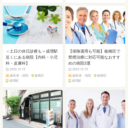
＜土日の休日診療も＞成増駅
【保険適用も可能】板橋区で
近くにある病院【内科・小児
禁煙治療に対応可能なおすす
科・皮膚科】
めの病院3選
2023.10.19
2023.10.19
歯医者・病院
板橋区
歯医者・病院
板橋区
成増駅
成増駅