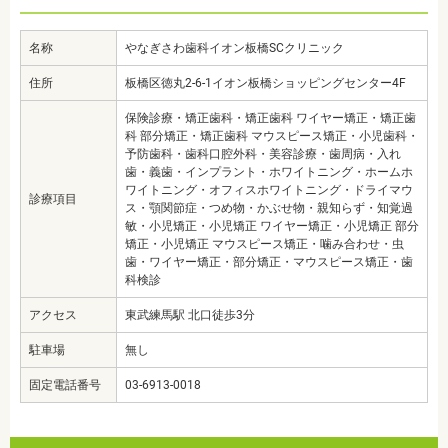
名称
やなぎさわ歯科イオン板橋SCクリニック
住所
板橋区徳丸2-6-1イオン板橋ショッピングセンター4F
保険診療・矯正歯科・矯正歯科 ワイヤー矯正・矯正歯
科 部分矯正・矯正歯科 マウスピース矯正・小児歯科・
予防歯科・歯科口腔外科・美容診療・歯周病・入れ
歯・義歯・インプラント・ホワイトニング・ホームホ
ワイトニング・オフィスホワイトニング・ドライマウ
診療項目
ス・顎関節症・つめ物・かぶせ物・親知らず・知覚過
敏・小児矯正・小児矯正 ワイヤー矯正・小児矯正 部分
矯正・小児矯正 マウスピース矯正・噛み合わせ・虫
歯・ワイヤー矯正・部分矯正・マウスピース矯正・歯
科検診
アクセス
東武練馬駅 北口徒歩3分
駐車場
無し
固定電話番号
03-6913-0018