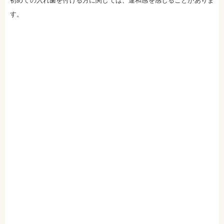
初めての入れ歯を付ける方に関しては、違和感を感じることがありま
社会福祉法人富士白苑理事
す。