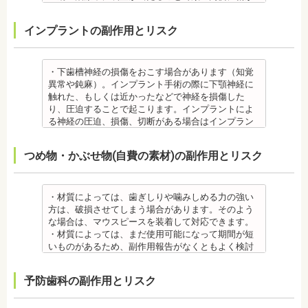
・抜歯する場合は麻酔注射を行います。麻酔薬の中
きにしみる「知覚過敏」があらわれる場合がありま
ついたり、口内炎になったり、歯の移動に伴う痛み
には、成分に心拍数、血圧を上げる作用があるもの
すが、数日で改善されます。長期間痛む場合は、歯
を感じることもありますので、必要に応じワックス
インプラントの副作用とリスク
もあるため、心が起こることもあります。臓や血圧
科医師に相談しましょう。
で対処する場合やその他の対処策を行う場合があり
に問題がある方が使用すると、動悸、血圧上昇を起
金属アレルギー
ます。
こす場合があります。また、麻酔がきいている最中
・矯正装置には、さまざまな金属素材が使用されて
・矯正装置を装着した直後や、ワイヤーを交換した
は、頬を噛んだり、熱いものを飲んだりしてもわか
いるため、金属アレルギーのある方、不安がある方
直後に痛みを感じることがありますが、数日でおさ
・下歯槽神経の損傷をおこす場合があります（知覚
らないため、口腔内を傷つけるリスクがあります。
は、皮膚科で行われているパッチテストをうけて、
まる場合が多いです。また、冷たいものを飲んだと
異常や鈍麻）。インプラント手術の際に下顎神経に
さらに、麻酔によって悪心、嘔吐、アレルギー反応
アレルギー材料を特定し、歯科医師に伝えてくださ
きにしみる「知覚過敏」があらわれる場合がありま
触れた、もしくは近かったなどで神経を損傷した
虫歯・歯周病 ・矯正治療中、矯正装置の周りなど、
い。矯正装置を装着したあとに、皮膚や口腔の粘膜
すが、基本的には数日で改善されます。長期間痛む
り、圧迫することで起こります。インプラントによ
ブラッシング（歯磨き）しにくい部分ができるた
にアレルギー症状が起きた場合は、速やかに歯科医
場合は、歯科医師に相談しましょう。
る神経の圧迫、損傷、切断がある場合はインプラン
め、虫歯や歯周炎のリスクが高くなります。
師の指示を仰いでください。
金属アレルギー
トを撤去します。経過を見る場合や、内服薬で治療
間食を控え、矯正治療中に合ったブラッシング指導
抜歯・麻酔
・矯正装置には、さまざまな金属素材が使用されて
を行うこともあります。
つめ物・かぶせ物(自費の素材)の副作用とリスク
を歯科医師より受けて 、毎日丁寧なブラッシング、
・矯正をしたい箇所に十分なスペースがない場合
いるため、金属アレルギーのある方、不安がある方
・上あごにインプラントを埋める際に、上顎洞を破
歯を清潔にしてリスクを抑えましょう。また、歯科
は、抜歯を必要とする場合もあります。健康上問題
は、皮膚科で行われているパッチテストをうけて、
る場合があります。手術した時に感染が生じると蓄
医院において、歯のクリーニングやフッ素塗布など
のない歯の抜歯の場合もあります。
アレルギー材料を特定し、歯科医師に伝えてくださ
膿症になる場合があります。この場合は、インプラ
のケアをすることも役立ちます。
・抜歯する場合は麻酔注射を行います。麻酔の中に
い。矯正装置を装着したあとに、皮膚や口腔の粘膜
ントを除去する場合もあります。また、蓄膿症の治
・材質によっては、歯ぎしりや噛みしめる力の強い
・矯正中に虫歯が悪化した場合は、矯正終了後に虫
は、成分に心拍数、血圧を上げる作用があるものも
にアレルギー症状が起きた場合は、速やかに歯科医
療には耳鼻咽喉科にて治療が必要な場合もありま
方は、破損させてしまう場合があります。そのよう
歯の治療をする、もしくは、矯正中に器具を一度外
あるため、心臓や血圧に問題がある方が使用する
師の指示を仰いでください。
す。
な場合は、マウスピースを装着して対応できます。
して治療を行う必要が生じることがあります。
と、動悸、血圧上昇を起こす場合があります。ま
抜歯・麻酔
・インプラントは、入れ歯の治療とは異なり、外科
・材質によっては、まだ使用可能になって期間が短
・基本的に、矯正中には虫歯や歯周病の治療が行え
た、頬を噛んでもわからなかったり、熱いものを飲
・矯正をしたい箇所に十分なスペースがない場合
手術を行う必要があります。手術により今までは何
いものがあるため、副作用報告がなくともよく検討
ません。そのため矯正前にこれらの治療を終わらせ
んでもわからないため、口腔内を傷つけるリスクが
は、抜歯を必要とする場合もあります。健康上問題
の問題もなかった神経や血管などにも手を加えるこ
する必要があります。
る必要があります。矯正を専門とする歯科医院の場
あります。
のない歯の抜歯の場合もあります。抜歯する場合は
とがあるためリスクがあります。また、手術自体受
ジルコニア
合は、一般的な歯科医院で、事前に虫歯、歯周病の
予防歯科の副作用とリスク
さらに、麻酔によって悪心、嘔吐、アレルギー反応
痛みを感じることもありますので、歯科医師の判断
けられない場合もあります。免疫力や抵抗力が低下
・ジルコニア自体が割れてしまうのではなく、表面
治療を行う必要があることもあります。
が起こることもあります。
のもと麻酔を行うこともあります。麻酔の中には、
しやすく、歯周病の発生リスクの高いとされる糖尿
を覆っているポーセレンというセラミックが割れて
治療終了後
虫歯・歯周病
成分に心拍数、血圧を上げる作用があるものもある
病の方、口腔内の衛生状態の悪い方や、あごの骨が