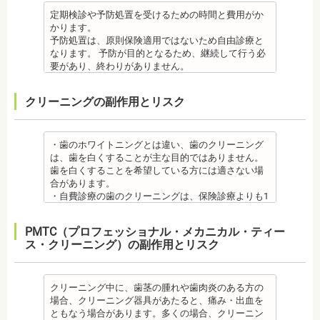
しまうことのほうが多くあります。
・矯正終了後に矯正箇所が元に戻る場合もありま
・矯正中、虫歯が悪化する場合があります。治療終
ため、心臓や血圧に問題がある方が使用すると、動
足りない方、喫煙者の方は、事前に生活習慣の改
原因のひとつとしては、ポーセレンというセラミッ
定期検診や予防処置を受けるための時間と費用がか
す。その程度に個人差があります。
了後に虫歯の治療をする場合と器具を一度外して虫
悸、血圧上昇を起こす場合があります。また、頬を
善、治療が必要となる場合があります。
クとジルコニアの密着度が、セラミック同士との場
かります。
・矯正終了して数か月から数年経過すると噛み合わ
歯の治療を行う場合があります。
噛んでもわからなかったり、熱いものを飲んでもわ
・インプラント術後すぐには違和感があったり、痛
合や金属とセラミックとの場合に比べて、若干弱い
予防処置は、原則保険適用ではないため自由診療と
せが悪くなる可能性があります。噛み合わせが悪く
・矯正治療中、矯正装置の周りなど、ブラッシング
からないため、口腔内を傷つけるリスクがありま
み、腫れ、出血などが発生する場合がありますが、
場合があるからです。他にも、激しい歯ぎしりをす
なります。 予防が目的となるため、継続して行う必
なると、咀嚼障害の場合は、噛み合わせの治療を行
（歯磨き）しにくい部分ができるため、虫歯や歯周
す。さらに、麻酔によって悪心、嘔吐、アレルギー
これらの症状の多くについては一時的なもので、多
る人の場合、どうしてもセラミックの部分はジルコ
要があり、終わりがありません。
います、頭痛、肩こりを招く事があります。また、
炎のリスクが高くなります。間食を控え、矯正治療
反応が起こることもあります。
くの場合2～3日で治まります。
ニアよりも強度が落ちるので、割れてしまうケース
監修医情報 菊地由利佳先生
噛み合わせのバランスが崩れることで、口が大きく
中に合ったブラッシング指導を歯科医師より受けて
虫歯・歯周病
・治療期間が長くかかる場合があります。あごの骨
があります。
【プロフィール】
開かない、食事を噛むときに痛みが出る顎関節症を
、毎日丁寧なブラッシング、歯を清潔にしてリスク
クリーニングの副作用とリスク
・矯正中、虫歯が悪化する場合があります。治療終
に穴をあけて人工の歯根を埋め込み、その上に人工
メタルセラミック
日本歯科大学新潟生命歯学部卒業
発症する場合があります。
を抑えましょう。
了後に虫歯の治療をする場合と器具を一度外して虫
の歯を被せるため、インプラントが骨に接着するま
・メタルセラミック(セラミックボンド)治療は、歯と
新潟大学医歯学総合病院にて研修
他にも自律神経失調症になることもあります。噛み
また、歯科医院で歯をクリーニングすることや、フ
歯の治療を行う場合があります。
でに3ケ月～6ケ月程度の治癒期間を要します。ま
歯茎の境が黒く変色してしまうケースがあります。
都内歯科医院にて勤務
合わせが原因。
ッ素塗布など、歯科医院でのケアも役立ちます。
・矯正治療中、矯正装置の周りなど、ブラッシング
た、インプラントを埋め込む骨の厚みを増やす手術
オールセラミック
・歯のホワイトニングとは違い、歯のクリーニング
その他
・矯正中は、基本的に虫歯や歯周病の治療が行えな
（歯磨き）しにくい部分ができるため、虫歯や歯周
を行う場合、さらに期間を要することになります。
・オールセラミック治療は、本数が多いと費用が高
は、歯を白くすることが主な目的ではありません。
・個人差がありますが子供にとって大きなストレス
いため、矯正前にこれらの治療を終わらせる必要が
炎のリスクが高くなります。間食を控え、矯正治療
・インプラント治療を受けると定期検診、メインテ
額となる場合が多くあります。また、陶器であり強
歯を白くすることを希望している方には適さない場
になる場合があります。装置装着後もしっかりと状
あります。矯正専門の歯科の場合は、一般の歯科で
中に合ったブラッシング指導を歯科医師より受けて
ナンスをし続けなければいけません。人工物である
度は低いため、奥歯には不向きです。前歯でも欠け
合があります。
況を聞いて話し合ってください。
虫歯、歯周病の治療を行う必要もあります。
、毎日丁寧なブラッシング、歯を清潔にしてリスク
インプラントが虫歯になることはありませんが、日
てしまうこともあるため、歯ぎしりのクセがある方
・自費診療の歯のクリーニングは、保険診療よりも1
・矯正中、頭痛、首や肩のこり、強い倦怠感、吐き
治療終了後
を抑えましょう。
ごろから丁寧なメインテナンスが必要となります。
はマウスピースで保護する場合もあります。
度の施術費用が比較的高く、施術時間も長くかかる
気、不眠など不定愁訴が起こることがあります。そ
・矯正終了後に矯正箇所が元に戻る場合もありま
また、歯科医院で歯をクリーニングすることや、フ
また、口の中の衛生状態が悪いと、インプラント周
・保険適用外のつめ物、被せ物もメリットばかりで
可能性があります。
の場合は、鎮痛剤、吐き気止め等、歯科医師の指示
す。
ッ素塗布など、歯科医院でのケアも予防に役立ちま
PMTC（プロフェッショナル・メカニカル・ティー
囲炎という病気にかかる可能性があります。インプ
はなく、デメリットもあるため、検討される方は、
・歯のクリーニングは、歯科医院によって「クリー
のもと服用してください。
・矯正終了して数か月から数年経過するとかみ合わ
す。
ス・クリーニング）の副作用とリスク
ラントの機能をより長く維持するために、定期検診
歯科医師と十分に相談しましょう。
ニング」と書いているところと「PMTC」と書いてい
・治療の経過と治療後の見た目に個人差が大きくあ
せが悪くなる可能性があります。かみ合わせが悪く
・矯正中は、虫歯や歯周病の治療が行えないため矯
が必要となります。
監修医情報 医療法人社団日坂会 理事長 日坂充宏
るところがあります。PMTCは専用の機器が用いられ
らわれる治療です。また、歯科医師との見解の相違
なると、咀嚼障害、頭痛、肩こりを招く事がありま
正前にこれらの治療を終わらせる必要があります。
・インプラント治療は、入れ歯、ブリッジ治療とは
先生
るのに対し、クリーニングは歯科医院によっては歯
も起こりえます。歯科医師とよくご相談ください。
す。
矯正専門の歯科の場合は、一般の歯科で虫歯、歯周
異なり保険適用外となります。
【プロフィール】
石を落とすスケーリングの場合や、PMTCの場合もあ
クリーニング中に、歯茎の腫れや歯肉炎のある方の
・矯正力が強すぎると、歯の根が短くなる「歯根吸
また、かみ合わせのバランスが崩れることで、口が
病の治療を行う必要もあります。
・インプラント治療は、お子様、妊婦の方は受けら
日本大学歯学部卒業
るので、事前に内容を確認されるとよいでしょう。
場合、クリーニング器具があたると、痛み・出血を
収」が起こるリスクが高くなります。
大きく開かない、食事を噛むときに痛みが出る顎関
治療終了後
れません。骨の成長途中になるお子様は、インプラ
日本大学歯学部口腔外科第２講座大学院卒業
監修医情報 医療法人社団日坂会 理事長 日坂充
ともなう場合があります。多くの場合、クリーニン
・歯や骨の状態、歯の動きを妨げる癖があった場
節症を発症する場合があります。他にも自律神経失
・矯正終了後に噛み合わせが悪くなる可能性があり