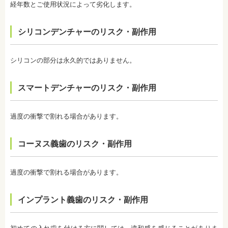
経年数とご使用状況によって劣化します。
す。歯の厚みの違いやホワイトニングの作用が出に
くい部分があることなどにより、想定した白さや均
一な白さにならないことがあるのです。これは、常
シリコンデンチャーのリスク・副作用
に起こるということではなく、個人差が大きいた
め、実際のところは施術をしてみないと分からない
と言わざるを得ません。しかし、ホワイトニングを
続けていくことで目立たなくなることが多いです。
シリコンの部分は永久的ではありません。
・ホワイトニング後は、徐々に色戻りをおこす場合
がほとんどです。
スマートデンチャーのリスク・副作用
・白さを維持するためにはメンテナンスが必要にな
ります。歯科医師によって、違いがありますので事
前にご確認ください。
・ホワイトニングは、歯の表面が荒れる、知覚過敏
過度の衝撃で割れる場合があります。
になる可能性があります。
・ホワイトニング中は、お茶、コーヒー、カレー、
ケチャップなど避けたほうがいい飲み物、食事があ
コーヌス義歯のリスク・副作用
ります。また、ホワイトニングが終わってもこれら
の飲み物、食事を避けたほうが白さは持続します。
監修医情報 医療法人社団日坂会 理事長 日坂充宏
過度の衝撃で割れる場合があります。
先生
【プロフィール】
日本大学歯学部卒業
インプラント義歯のリスク・副作用
日本大学歯学部口腔外科第２講座大学院卒業
歯学博士（口腔外科学）
日本大学歯学部非常勤講師