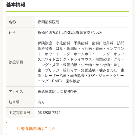
基本情報
名称
森岡歯科医院
住所
板橋区徳丸3丁目1-25塩野栄文堂ビル2F
保険診療・小児歯科・予防歯科・歯科口腔外科・訪問
歯科診療・口臭・歯周病・入れ歯・義歯・インプラン
ト・ホワイトニング・ホームホワイトニング・オフィ
スホワイトニング・ドライマウス・顎関節症・クリー
診療項目
ニング・抜歯・根管治療・つめ物・かぶせ物・差し
歯・ブリッジ・親知らず・知覚過敏・噛み合わせ・虫
歯・レーザー治療・歯石除去・SRP・ジェットクリー
ニング・PMTC・歯科検診
アクセス
東武練馬駅 北口徒歩1分
駐車場
有り
固定電話番号
03-3935-7295
店舗情報詳細はこちら