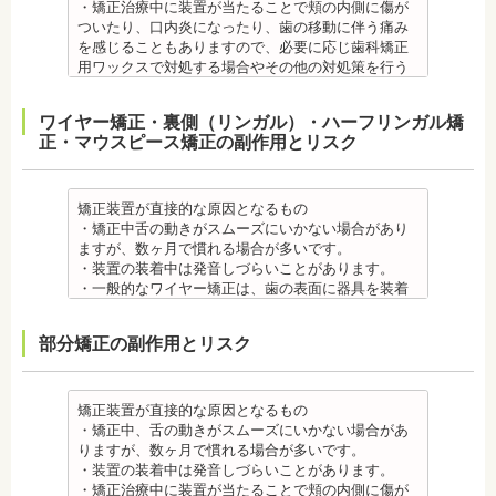
・矯正治療中に装置が当たることで頬の内側に傷が
ついたり、口内炎になったり、歯の移動に伴う痛み
を感じることもありますので、必要に応じ歯科矯正
用ワックスで対処する場合やその他の対処策を行う
場合があります。
・舌の動きがスムーズにいかない場合があります
ワイヤー矯正・裏側（リンガル）・ハーフリンガル矯
が、数ヶ月で慣れることが多いです。
正・マウスピース矯正の副作用とリスク
・装置の装着中は発音しづらいことがあります。
・矯正装置を装着した直後や、ワイヤーを交換した
直後に痛みを感じることがありますが、数日でおさ
まる場合が多いです。また、冷たいものを飲んだと
矯正装置が直接的な原因となるもの
きにしみる「知覚過敏」があらわれる場合がありま
・矯正中舌の動きがスムーズにいかない場合があり
すが、基本的には数日で改善されます。長期間痛む
ますが、数ヶ月で慣れる場合が多いです。
場合は、歯科医師に相談しましょう。
・装置の装着中は発音しづらいことがあります。
金属アレルギー
・一般的なワイヤー矯正は、歯の表面に器具を装着
・多くの場合、矯正装置には金属素材が使用されて
するため、目立ちます。見た目にも矯正をしている
います。金属アレルギーのある方、不安がある方
ことがわかるというリスクがあります。
部分矯正の副作用とリスク
は、皮膚科で行われているパッチテストなどをうけ
・矯正治療中に装置が当たることで頬の内側に傷が
て、アレルギー源を特定し、歯科医師に伝えてくだ
ついたり、口内炎になったり、歯の移動に伴う痛み
さい。矯正装置を装着したあとに、皮膚や口腔の粘
を感じることもありますので、必要に応じワックス
膜にアレルギー症状が起きた場合は、速やかに歯科
で対処する場合やその他の対処策を行う場合があり
矯正装置が直接的な原因となるもの
医師の指示を仰いでください。
ます。
・矯正中、舌の動きがスムーズにいかない場合があ
抜歯・麻酔 ・矯正をしたい箇所に十分なスペースが
・矯正装置を装着した直後や、ワイヤーを交換した
りますが、数ヶ月で慣れる場合が多いです。
ない場合は、抜歯を必要とすることもあります。健
直後に痛みを感じることがありますが、数日でおさ
・装置の装着中は発音しづらいことがあります。
康上問題のない歯を抜歯する場合もあります。
まる場合が多いです。また、冷たいものを飲んだと
・矯正治療中に装置が当たることで頬の内側に傷が