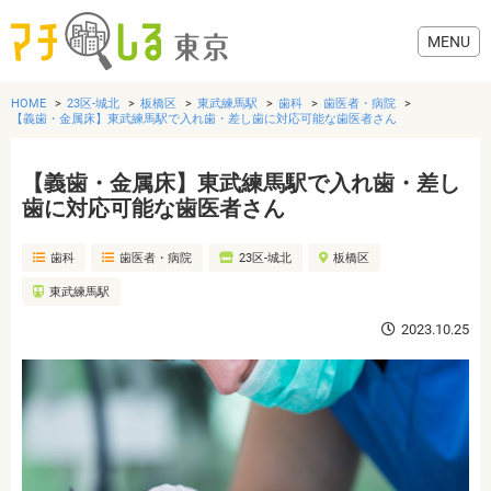
HOME
23区-城北
板橋区
東武練馬駅
歯科
歯医者・病院
【義歯・金属床】東武練馬駅で入れ歯・差し歯に対応可能な歯医者さん
【義歯・金属床】東武練馬駅で入れ歯・差し
グルメ
歯に対応可能な歯医者さん
歯科
歯医者・病院
23区-城北
板橋区
美容・健康
東武練馬駅
歯医者・病院
2023.10.25
おでかけ
生活