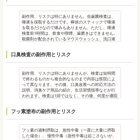
合、虫歯や歯周病の発生など、治療計画よりも治療
なお、歯垢とは口腔内に常在している細菌の塊で歯
・虫歯や歯周炎が発生すると一旦、装置を取り外し
また、エアフローは外来性の着色は落としますが、
・個人差があり、かなりのストレスを受ける患者さ
期間が長くなる場合があります。
石の前段階です。歯垢の段階であれば歯ブラシで簡
て歯科医院で治療をする場合もあります。
本来の歯の色自体は白くできません。歯自体を白く
んもいます。
・矯正治療では、歯肉が下がる場合（歯肉退縮）が
単に取り除くことができますが、沈着したまま時間
・患者様が、取り外しできる矯正装置や補助装置の
したい場合にはホワイトニングが有効です。 着色汚
・矯正中は、器具を装着するため、食べかすが詰ま
副作用、リスクは特にありません。虫歯菌検査は、
あります。特に切歯（せっし：上下前歯各4本）、歯
が経過すると歯石になって歯周病を進行させてしま
装着時間を守っていなかったり、定期的な来院がで
れはエアフロー後に再付着することもあります。継
りやすく虫歯、歯周病を招きやすくなります。（矯
唾液を採取するだけです。棒状のスティックで唾液
の凸凹が大きい患者様の場合、発症する事がありま
います。歯科での歯石除去は、専門の機器を使用
きなかったりした場合は、治療期間が延びる可能性
続的効果を得るには、定期的な施術が必要です。
正器具をつけている箇所の虫歯治療は、基本的に矯
を取るだけなので痛みもありません。ただし、唾液
す。
し、歯石を取り除くことができます。
があります。
エアフローは、着色を落とす審美目的として行われ
正終了まで治療できません。）
検査前1時間は、飲食や喫煙、歯磨きはできません。
・個人差により治療期間が数年かかることがありま
歯石を取り除けば、歯周病の治療となり歯のぐらつ
・特殊な噛み合わせ、骨の硬さ、歯のかたちの場合
るため、健康保険の適用外となり自由診療となりま
・虫歯や歯周炎が発生すると一旦、装置を取り外し
殺菌剤が配合されているマウスウォッシュ、洗口液
す。
き、歯茎の出血、口臭などが改善できます。
は、治療期間が長くなる場合があります。
す。 妊娠中、放射線治療中、呼吸器疾患、ナトリウ
て歯科医院で治療をする場合もあります。
なども、検査前12時間は使用できません。 運動も唾
・固いものが一時的に噛めなくなります。また、ガ
監修医情報 菊地由利佳先生
・舌で歯を押す癖など、歯並びに悪影響をあたえる
ム摂取制限が必要な人など、安全性を考慮し、エア
・患者様が、取り外しできる矯正装置や補助装置の
液の分泌量に影響があるので検査前は行えません。
ムや餅など、装置に引っかかるものが食べられなく
口臭検査の副作用とリスク
【プロフィール】
癖が改善されない場合は、治療期間が延びることが
フローを受けられない人もいます。
装着時間を守っていなかったり、定期的な来院がで
また検査1ヶ月以内に抗生物質を使用している場合も
なることもあります。
日本歯科大学新潟生命歯学部卒業
あります。
備考
きなかった場合は、治療期間が延びる場合がありま
正確な結果が出ないことがあるので時期を延ばす場
・装置が壊れることがあります。その際は歯科医院
新潟大学医歯学総合病院にて研修 都内歯科医院にて
・矯正治療で歯を動かして歯並びを整える「動的治
エアフローは、歯面清掃を行う機器です。細かなパ
す。
合もあります。健康保険の適用外となり自由診療と
を受診してください。
勤務
療」を終えて歯並びが改善されても、まだ歯が元の
ウダー粒子をジェット噴射で歯に吹き付け、歯にこ
・特殊な噛み合わせ、骨の硬さ、歯のかたちの場合
なります。
・個人差があり、かなりのストレスを受ける患者様
副作用、リスクは特にありませんが、検査は短時間
位置に戻ろうとする傾向があるため、一定期間動か
びりついた汚れを落とすことができます。
は、治療期間が長くなる場合があります。
備考
もいます。
で終わるものから複合的なものまで内容は医院によ
した歯を正しい位置にとどめておく保定が必要で
歯科で主に歯の着色やタバコのヤニ除去の用途とし
・舌で歯を押す癖や、歯並びに悪影響をあたえる癖
ご自身の唾液の量、性質、虫歯の原因菌の量を知
・矯正中は、器具を装着するため、食べかすが詰ま
って異なります。その後、口臭改善への対応方法の
す。歯の位置が安定するまでの保定期間には個人差
て使われていますが、歯周ポケット内の歯周病の細
が改善されない方は、治療期間が延びる場合があり
り、虫歯予防とセルフケア強化を目的とした検査で
りやすく虫歯、歯周病を招きやすくなります。（矯
説明、消臭ケア用品の紹介、生活習慣指導などが行
があるので、治療後も歯科医師の指示を守ってくだ
菌除去にも効果があります。
ます。
す。
正器具をつけている箇所の虫歯治療は、基本的に矯
われます。検査は1回ではなく、その後、何度か通院
さい。
監修医情報 菊地由利佳先生
・矯正治療で歯を動かして歯並びを整える「動的治
[虫歯菌検査で確認できる内容] (例)
正終了まで治療できません。）
が必要となる場合があります。
監修医情報 医療法人社団日坂会 理事長 日坂充宏
【プロフィール】
療」を終えて歯並びが改善されても、まだ歯が元の
・虫歯菌の数が少ないのか多いのか
・虫歯や歯周炎が発生すると一旦、装置を取り外し
健康保険の適用外となり自由診療となります。
フッ素塗布の副作用とリスク
先生
日本歯科大学新潟生命歯学部卒業
位置に戻ろうとする傾向があるため、一定期間動か
・酸性度（酸性になる程歯が溶けやすい）
て歯科医院で治療をする場合もあります。
備考
【プロフィール】
新潟大学医歯学総合病院にて研修
した歯をとどめておく保定が必要です。歯の位置が
・緩衝能・白血球・タンパク質・口の中の清潔度 ま
・患者様が、取り外しできる矯正装置や補助装置の
口臭は、体調や病気と関わりがあることも多く、口
日本大学歯学部卒業
都内歯科医院にて勤務
安定するまでの保定期間には個人差があるので、治
た、よく噛んでいるか、甘いものを摂る頻度なども
装着時間を守っていなかったり、定期的な来院がで
臭で悩んでいる場合はその関連性も合わせて検査が
日本大学歯学部口腔外科第２講座大学院卒業
療後も歯科医師の指示を守ってください。
同時に確認します。
きなかった場合は、治療期間が延びる場合がありま
必要です。また、よく食べる食べ物、ブラッシング
フッ素の過剰摂取は、急性中毒（一度に大量に摂取
歯学博士（口腔外科学）
・矯正終了後に矯正箇所が元に戻る場合もありま
監修医情報 菊地由利佳先生
す。
不足、喫煙や飲酒などが影響する場合もあるので、
した場合）、 慢性中毒（急性中毒は起こさないが、
日本大学歯学部非常勤講師