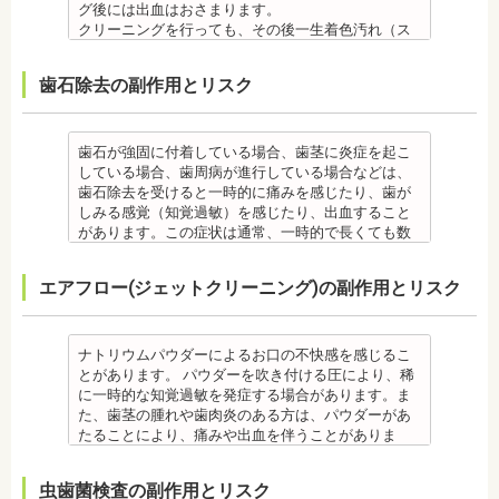
ント治療はできません。痛み止め、抗生物質等を治
歯学博士（口腔外科学）
宏先生
グ後には出血はおさまります。
合、虫歯や歯周病の発生など、治療計画よりも治療
調症になることもあります。かみ合わせが原因の場
ます。
療に使用するため妊娠中、妊娠の可能性のある方、
日本大学歯学部非常勤講師
【プロフィール】
クリーニングを行っても、その後一生着色汚れ（ス
期間が長くなる場合があります。
合は、かみ合わせの治療を行います。 その他
噛み合わせが悪くなると、咀嚼障害、頭痛、肩こり
授乳中の方は、インプラント治療はお控えくださ
社会福祉法人富士白苑理事
日本大学歯学部卒業
テイン）や歯垢・歯石がつかないわけではありませ
・矯正治療では、歯肉が下がる場合（歯肉退縮）が
・矯正中、頭痛、首や肩のこり、強い倦怠感、吐き
を招く事があります。また、噛み合わせのバランス
い。
日本大学歯学部口腔外科第２講座大学院卒業
ん。クリーニング後にも、日々の生活で再付着しま
あります。特に切歯（せっし：上下前歯各4本）、歯
気、不眠など不定愁訴が起こる場合がありますの
が崩れることで、口が大きく開かない、食事を噛む
・心臓の疾患、骨粗鬆症等、内科的にインプラント
歯石除去の副作用とリスク
歯学博士（口腔外科学）
す。また、歯科のクリーニングだけでは、虫歯や歯
の凸凹が大きい患者様の場合、発症する事がありま
で、鎮痛剤、吐き気止め等、歯科医師の指示のもと
ときに痛みが出る顎関節症を発症する場合がありま
治療に適さないケースもあります。また、普段服薬
日本大学歯学部非常勤講師 社会福祉法人富士白苑理
周病の予防にはなりません。
す。
服用する場合があります。
す。他にも自律神経失調症になることもあります。
している血圧のお薬等も治療に影響する場合があり
事
毎日のブラッシングなどは継続して行う必要があり
・顎の成長に合わせて歯並びを治していくため、一
・治療中と治療後の見た目に個人差が大きくあらわ
噛み合わせが原因の場合は、噛み合わせの治療を行
ます。治療相談時に申告してください。
ます。
歯石が強固に付着している場合、歯茎に炎症を起こ
時的に歯並びが悪い状態になることもあります。
れる治療です。また、歯科医師との見解の相違も起
います。
・歯がない箇所のリカバリー治療ですが、その欠損
備考
している場合、歯周病が進行している場合などは、
・大人になってから再度矯正が必要になることがあ
こりえます。歯科医師とよくご相談ください。
・矯正終了後に矯正箇所が元に戻る場合もありま
箇所のみの治療ではなく、全体のかみ合わせを提案
自宅で、歯磨きをしていても、落とすことの出来な
歯石除去を受けると一時的に痛みを感じたり、歯が
ります。
・矯正力が強すぎると、歯の根が短くなる「歯根吸
す。
してくれる方針を選択するとよいでしょう。
い汚れや、歯石の元となる歯垢・バイオフィルムを
しみる感覚（知覚過敏）を感じたり、出血すること
・定期的な通院などにご協力いただけない場合、治
収」が起こるリスクが高くなります。
その他
・手術ではありますが、麻酔を行うため、手術中に
歯科で専門の機器・技術によって除去する技術で
があります。この症状は通常、一時的で長くても数
療の結果に差が出る場合があります。
・歯や骨の状態、歯の動きを妨げる癖があった場
・治したい部分の一部の歯並びにのみ対応できま
痛みを感じることは基本的にありません。
す。
日で落ち着いてなくなります。
・個人差により治療期間が数年かかることがありま
合、虫歯や歯周病の発生など、治療計画よりも治療
す。全体の噛み合わせが整っていない場合は、治療
監修医情報 医療法人社団日坂会 理事長 日坂充宏
クリーニング後にフッ素塗布を行えば、より虫歯予
また、歯石除去に使われる機器は、治療中、高音が
す。
期間が長くなる場合があります。
を進めることができない場合もあります。
先生
エアフロー(ジェットクリーニング)の副作用とリスク
防に効果的です。
鳴り響きます。機器は歯石が多い人、広範囲に歯石
・固いものが一時的に噛めなくなることがありま
・矯正治療では、歯肉が下がる場合（歯肉退縮）が
・矯正中、頭痛、首や肩のこり、強い倦怠感、吐き
【プロフィール】
監修医情報 菊地由利佳先生
が付いている人に使われるのですが、高音が苦手な
す。また、ガムや餅など、装置に引っかかるものが
あります。特に切歯（せっし：上下前歯各4本）、歯
気、不眠など不定愁訴が起こる場合がありますの
日本大学歯学部卒業
【プロフィール】
人は音を我慢する必要があります。
食べられなくなることもあります。
の凸凹が大きい患者様の場合、発症する事がありま
で、鎮痛剤、吐き気止め等、歯科医師の指示のもと
日本大学歯学部口腔外科第２講座大学院卒業
日本歯科大学新潟生命歯学部卒業
備考
・装置が壊れることがあります。その際は歯科医師
ナトリウムパウダーによるお口の不快感を感じるこ
す。
服用する場合があります。
歯学博士（口腔外科学）
新潟大学医歯学総合病院にて研修
歯石とは、歯垢が石のように固くなって歯と歯の間
に相談してください。
とがあります。 パウダーを吹き付ける圧により、稀
・個人差により治療期間が数年かかることがありま
・治療中と治療後の見た目に個人差が大きくあらわ
日本大学歯学部非常勤講師
都内歯科医院にて勤務
や歯の表面、歯茎と歯の隙間などにこびりついたも
・個人差がありますが、矯正装置にかなりのストレ
に一時的な知覚過敏を発症する場合があります。ま
す。
れる治療です。また、歯科医師との見解の相違も起
社会福祉法人富士白苑理事
のです。唾液腺開口部の近くにある歯に特に着きや
スを受ける患者さんもいます。
た、歯茎の腫れや歯肉炎のある方は、パウダーがあ
・固いものが一時的に噛めなくなります。また、ガ
こりえます。歯科医師とよくご相談ください。
すく、具体的には「下の前歯の裏側」や「上の奥歯
・矯正中は、器具を装着するため、食べかすが詰ま
たることにより、痛みや出血を伴うことがありま
ムや餅など、装置に引っかかるものが食べられなく
・矯正力が強すぎると、歯の根が短くなる「歯根吸
の外側」によく見られます。
りやすく虫歯、歯周病を招きやすくなります。（矯
す。多くの場合、すぐに出血はおさまり、数日で治
なることもあります。
収」が起こるリスクが高くなります。
歯石になると自宅でのブラッシングで取ることはで
正器具をつけている箇所の虫歯は、基本的に矯正終
癒します。 ケースによっては、完全に汚れを落とし
・装置が壊れることがあります。その際は歯科医院
・歯や骨の状態、歯の動きを妨げる癖があった場
虫歯菌検査の副作用とリスク
きません。
了まで治療できません。）
きれない場合があります。
を受診してください。