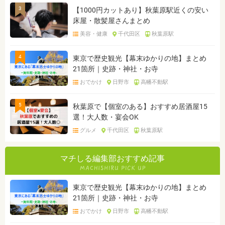
3
【1000円カットあり】秋葉原駅近くの安い
床屋・散髪屋さんまとめ
美容・健康
千代田区
秋葉原駅
4
東京で歴史観光【幕末ゆかりの地】まとめ
21箇所｜史跡・神社・お寺
おでかけ
日野市
高幡不動駅
5
秋葉原で【個室のある】おすすめ居酒屋15
選！大人数・宴会OK
グルメ
千代田区
秋葉原駅
マチしる編集部おすすめ記事
東京で歴史観光【幕末ゆかりの地】まとめ
21箇所｜史跡・神社・お寺
おでかけ
日野市
高幡不動駅