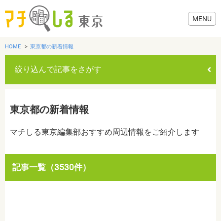
HOME
東京都の新着情報
絞り込んで記事をさがす
グルメ
東京都の新着情報
美容・健康
マチしる東京編集部おすすめ周辺情報をご紹介します
歯医者・病院
記事一覧（3530件）
おでかけ
カテゴリを選ぶ
すべて
グルメ
美容・健康
歯医者・病院
おでかけ
生活
生活
お役立ち情報