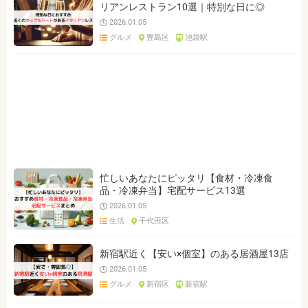
リアンレストラン10選｜特別な日に◎
2026.01.05
グルメ
豊島区
池袋駅
忙しいあなたにピッタリ【食材・冷凍食
品・冷凍弁当】宅配サービス13選
2026.01.05
生活
千代田区
新宿駅近く【安い×個室】のある居酒屋13店
2026.01.05
グルメ
新宿区
新宿駅