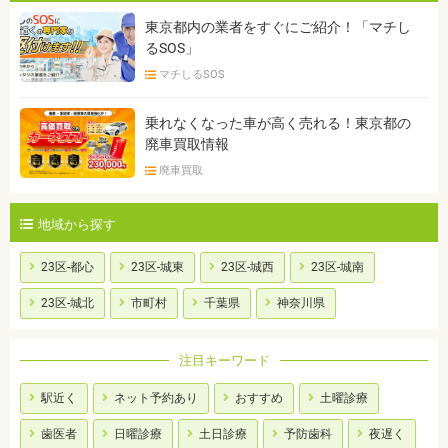
東京都内の業者をすぐにご紹介！「マチし
るSOS」
マチしるSOS
乗れなくなった車が高く売れる！東京都の
廃車買取情報
廃車買取
地域から探す
23区-都心
23区-城東
23区-城西
23区-城南
23区-城北
市町村
千葉県
神奈川県
注目キーワード
駅近く
ネット予約あり
おすすめ
土曜診療
歯医者
日曜診療
土日診療
予防歯科
夜遅く