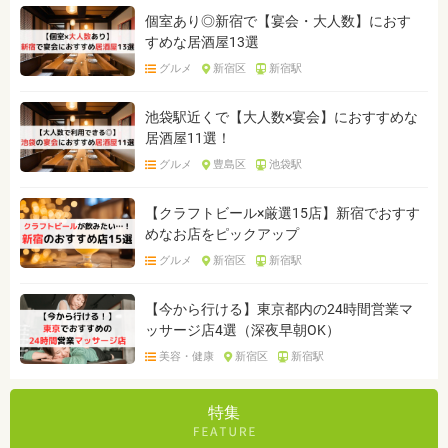
個室あり◎新宿で【宴会・大人数】におす
すめな居酒屋13選
グルメ
新宿区
新宿駅
池袋駅近くで【大人数×宴会】におすすめな
居酒屋11選！
グルメ
豊島区
池袋駅
【クラフトビール×厳選15店】新宿でおすす
めなお店をピックアップ
グルメ
新宿区
新宿駅
【今から行ける】東京都内の24時間営業マ
ッサージ店4選（深夜早朝OK）
美容・健康
新宿区
新宿駅
特集