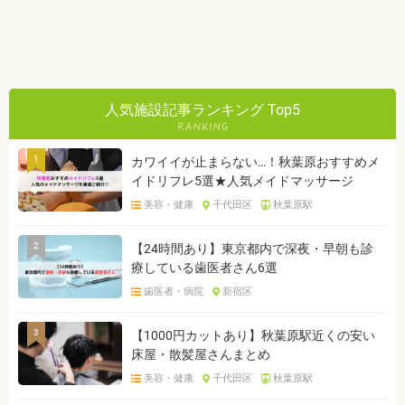
人気施設記事ランキング Top5
1
カワイイが止まらない…！秋葉原おすすめメ
イドリフレ5選★人気メイドマッサージ
美容・健康
千代田区
秋葉原駅
2
【24時間あり】東京都内で深夜・早朝も診
療している歯医者さん6選
歯医者・病院
新宿区
3
【1000円カットあり】秋葉原駅近くの安い
床屋・散髪屋さんまとめ
美容・健康
千代田区
秋葉原駅