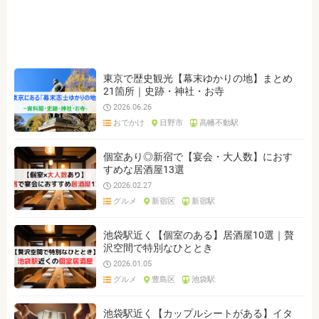
ジャンルを選ぶ
※複数選択可能です
クリア
検索
東京で歴史観光【幕末ゆかりの地】まとめ
21箇所｜史跡・神社・お寺
2026.06.26
おでかけ
日野市
高幡不動駅
個室あり◎新宿で【宴会・大人数】におす
すめな居酒屋13選
2026.02.27
グルメ
新宿区
新宿駅
池袋駅近く【個室のある】居酒屋10選｜贅
沢空間で特別なひととき
2026.01.05
グルメ
豊島区
池袋駅
池袋駅近く【カップルシートがある】イタ