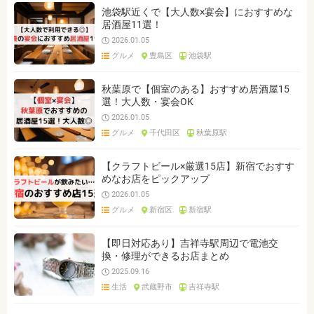
池袋駅近くで【大人数×宴会】におすすめな
居酒屋11選！
2026.01.05
グルメ
豊島区
池袋駅
秋葉原で【個室のある】おすすめ居酒屋15
選！大人数・宴会OK
2026.01.05
グルメ
千代田区
秋葉原駅
【クラフトビール×厳選15店】新宿でおすす
めなお店をピックアップ
2026.01.05
グルメ
新宿区
新宿駅
【即日対応あり】吉祥寺駅周辺で電池交
換・修理ができるお店まとめ
2025.09.16
生活
武蔵野市
吉祥寺駅