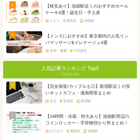
4
【格安あり】池袋駅近くのおすすめホール
ケーキ4選！誕生日・手土産
グルメ
豊島区
池袋駅
5
【メンズにおすすめ】東京都内の人気リン
パマッサージ&ドレナージュ4選
美容・健康
千代田区
人気記事ランキング Top5
1
【完全個室/カップルも◎】新宿駅近くの安
いネットカフェ・漫画喫茶まとめ
生活
新宿区
新宿駅
2
【24時間・冷蔵・特大あり】池袋駅周辺の
コインロッカー・手荷物預かり所まとめ！
おでかけ
豊島区
池袋駅