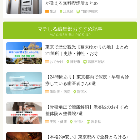
が吸える無料喫煙所まとめ
生活
江東区
門前仲町駅
マチしる編集部おすすめ記事
東京で歴史観光【幕末ゆかりの地】まとめ
21箇所｜史跡・神社・お寺
おでかけ
日野市
高幡不動駅
【24時間あり】東京都内で深夜・早朝も診
療している歯医者さん6選
歯医者・病院
新宿区
【骨盤矯正で腰痛解消】渋谷区のおすすめ
整体院＆整骨院7選
美容・健康
渋谷区
渋谷駅
【本格的×安い】東京都内で全身とろける♩