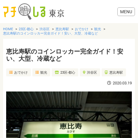
HOME
23区-都心
渋谷区
恵比寿駅
おでかけ
観光
恵比寿駅のコインロッカー完全ガイド！安い、大型、冷蔵など
恵比寿駅のコインロッカー完全ガイド！安
グルメ
い、大型、冷蔵など
おでかけ
観光
23区-都心
渋谷区
恵比寿駅
美容・健康
2020.03.19
歯医者・病院
おでかけ
生活