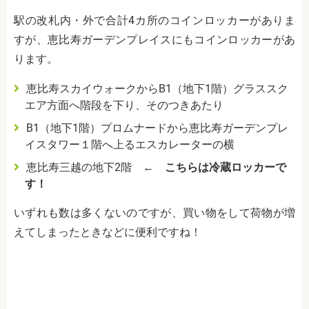
駅の改札内・外で合計
4
カ所のコインロッカーがありま
すが、恵比寿ガーデンプレイスにもコインロッカーがあ
ります。
恵比寿スカイウォークから
B1
（地下
1
階）グラススク
エア方面へ階段を下り、そのつきあたり
B1
（地下
1
階）プロムナードから恵比寿ガーデンプレ
イスタワー１階へ上るエスカレーターの横
恵比寿三越の地下
2
階 ←
こちらは冷蔵ロッカーで
す！
いずれも数は多くないのですが、買い物をして荷物が増
えてしまったときなどに便利ですね！