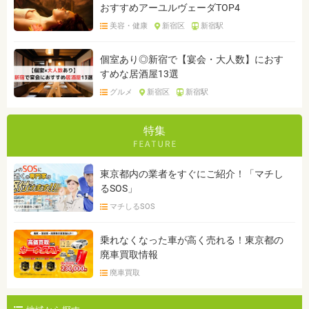
おすすめアーユルヴェーダTOP4
美容・健康
新宿区
新宿駅
個室あり◎新宿で【宴会・大人数】におす
すめな居酒屋13選
グルメ
新宿区
新宿駅
特集
東京都内の業者をすぐにご紹介！「マチし
るSOS」
マチしるSOS
乗れなくなった車が高く売れる！東京都の
廃車買取情報
廃車買取