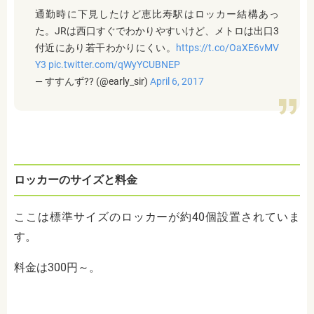
通勤時に下見したけど恵比寿駅はロッカー結構あっ
た。JRは西口すぐでわかりやすいけど、メトロは出口3
付近にあり若干わかりにくい。
https://t.co/OaXE6vMV
Y3
pic.twitter.com/qWyYCUBNEP
— すすんず?? (@early_sir)
April 6, 2017
ロッカーのサイズと料金
ここは標準サイズのロッカーが約
40
個設置されていま
す。
料金は
300
円～。