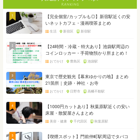
1
【完全個室/カップルも◎】新宿駅近くの安
いネットカフェ・漫画喫茶まとめ
生活
新宿区
新宿駅
2
【24時間・冷蔵・特大あり】池袋駅周辺の
コインロッカー・手荷物預かり所まとめ！
おでかけ
豊島区
池袋駅
3
東京で歴史観光【幕末ゆかりの地】まとめ
21箇所｜史跡・神社・お寺
おでかけ
日野市
高幡不動駅
4
【1000円カットあり】秋葉原駅近くの安い
床屋・散髪屋さんまとめ
美容・健康
千代田区
秋葉原駅
5
【喫煙スポット】門前仲町駅周辺でタバコ