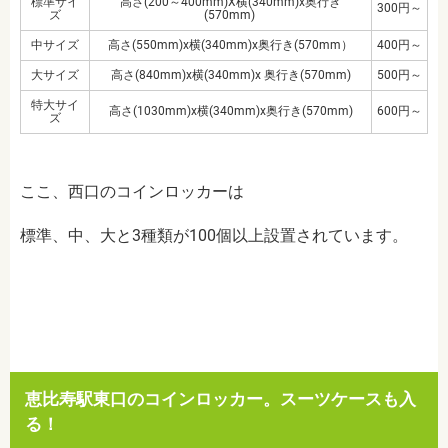
標準サイ
高さ
(200
～
400mm)X
横
(340mm)x
奥行き
300
円～
ズ
(570mm)
中サイズ
高さ
(550mm)x
横
(340mm)x
奥行き
(570mm
）
400
円～
大サイズ
高さ
(840mm)x
横
(340mm)x
奥行き
(570mm)
500
円～
特大サイ
高さ
(1030mm)x
横
(340mm)x
奥行き
(570mm)
600
円～
ズ
ここ、西口のコインロッカーは
標準、中、大と3種類が
100
個以上設置されています。
恵比寿駅東口のコインロッカー。スーツケースも入
る！