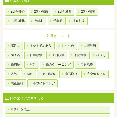
地域から探す
23区-都心
23区-城東
23区-城西
23区-城南
23区-城北
市町村
千葉県
神奈川県
注目キーワード
駅近く
ネット予約あり
おすすめ
土曜診療
歯医者
日曜診療
土日診療
予防歯科
夜遅く
歯周病
評判
歯のクリーニング
虫歯治療
人気
歯科
定期健診
歯石取り
完全個室あり
矯正歯科
ホワイトニング
他のエリアのマチしる
マチしる埼玉