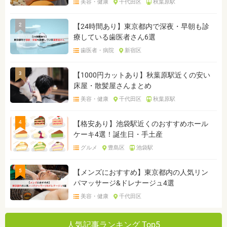
美容・健康
千代田区
秋葉原駅
2
【24時間あり】東京都内で深夜・早朝も診
療している歯医者さん6選
歯医者・病院
新宿区
3
【1000円カットあり】秋葉原駅近くの安い
床屋・散髪屋さんまとめ
美容・健康
千代田区
秋葉原駅
4
【格安あり】池袋駅近くのおすすめホール
ケーキ4選！誕生日・手土産
グルメ
豊島区
池袋駅
5
【メンズにおすすめ】東京都内の人気リン
パマッサージ&ドレナージュ4選
美容・健康
千代田区
人気記事ランキング Top5