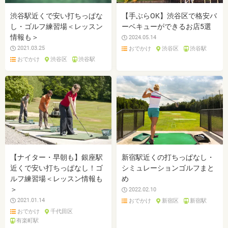
渋谷駅近くで安い打ちっぱな
【手ぶらOK】渋谷区で格安バ
し・ゴルフ練習場＜レッスン
ーベキューができるお店5選
情報も＞
2024.05.14
2021.03.25
おでかけ
渋谷区
渋谷駅
おでかけ
渋谷区
渋谷駅
【ナイター・早朝も】銀座駅
新宿駅近くの打ちっぱなし・
近くで安い打ちっぱなし！ゴ
シミュレーションゴルフまと
ルフ練習場＜レッスン情報も
め
＞
2022.02.10
2021.01.14
おでかけ
新宿区
新宿駅
おでかけ
千代田区
有楽町駅