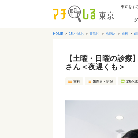
東京をす
グ
HOME
23区-城北
豊島区
池袋駅
歯科
歯
【土曜・日曜の診療
さん＜夜遅くも＞
歯科
歯医者・病院
23区-