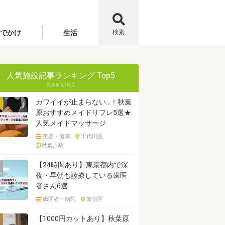
でかけ
生活
検索
人気施設記事ランキング Top5
カワイイが止まらない…！秋葉
原おすすめメイドリフレ5選★
人気メイドマッサージ
美容・健康
千代田区
秋葉原駅
【24時間あり】東京都内で深
夜・早朝も診療している歯医
者さん6選
歯医者・病院
新宿区
【1000円カットあり】秋葉原