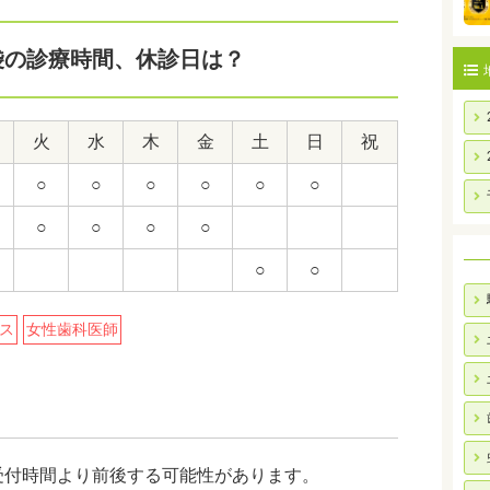
袋の診療時間、休診日は？
火
水
木
金
土
日
祝
○
○
○
○
○
○
○
○
○
○
○
○
ス
女性歯科医師
受付時間より前後する可能性があります。