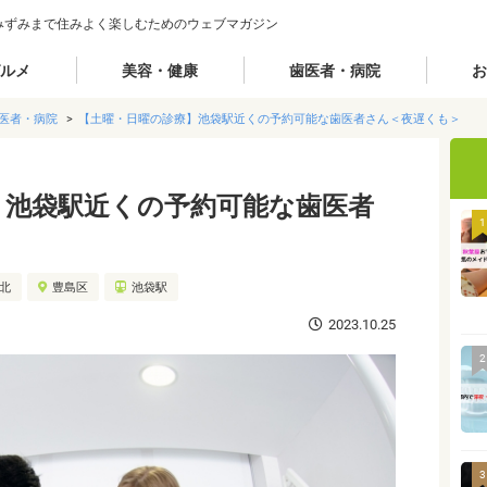
みずみまで住みよく楽しむためのウェブマガジン
ルメ
美容・健康
歯医者・病院
お
医者・病院
【土曜・日曜の診療】池袋駅近くの予約可能な歯医者さん＜夜遅くも＞
】池袋駅近くの予約可能な歯医者
1
城北
豊島区
池袋駅
2023.10.25
2
3