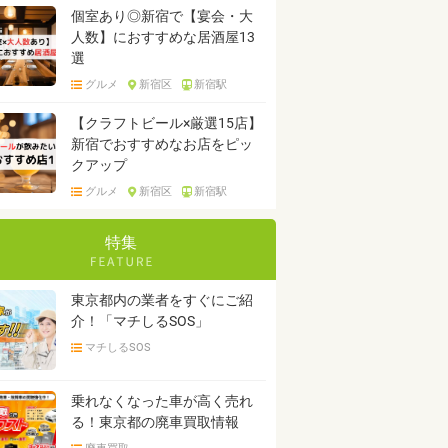
個室あり◎新宿で【宴会・大
人数】におすすめな居酒屋13
選
グルメ
新宿区
新宿駅
【クラフトビール×厳選15店】
新宿でおすすめなお店をピッ
クアップ
グルメ
新宿区
新宿駅
特集
東京都内の業者をすぐにご紹
介！「マチしるSOS」
マチしるSOS
乗れなくなった車が高く売れ
る！東京都の廃車買取情報