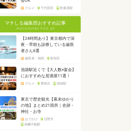
会OK
グルメ
千代田区
秋葉原駅
マチしる編集部おすすめ記事
【24時間あり】東京都内で深
夜・早朝も診療している歯医
者さん6選
歯医者・病院
新宿区
池袋駅近くで【大人数×宴会】
におすすめな居酒屋11選！
グルメ
豊島区
池袋駅
東京で歴史観光【幕末ゆかり
の地】まとめ21箇所｜史跡・
神社・お寺
おでかけ
日野市
高幡不動駅