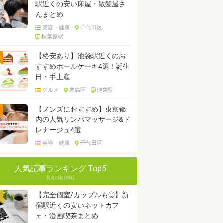
駅近くの安い床屋・散髪屋さ
んまとめ
美容・健康
千代田区
秋葉原駅
【格安あり】池袋駅近くのお
すすめホールケーキ4選！誕生
日・手土産
グルメ
豊島区
池袋駅
【メンズにおすすめ】東京都
内の人気リンパマッサージ&ド
レナージュ4選
美容・健康
千代田区
人気記事ランキング Top5
【完全個室/カップルも◎】新
宿駅近くの安いネットカフ
ェ・漫画喫茶まとめ