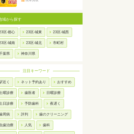
廃車買取
地域から探す
23区-都心
23区-城東
23区-城西
23区-城南
23区-城北
市町村
千葉県
神奈川県
注目キーワード
駅近く
ネット予約あり
おすすめ
土曜診療
歯医者
日曜診療
土日診療
予防歯科
夜遅く
歯周病
評判
歯のクリーニング
虫歯治療
人気
歯科