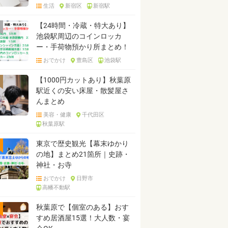
生活
新宿区
新宿駅
【24時間・冷蔵・特大あり】
池袋駅周辺のコインロッカ
ー・手荷物預かり所まとめ！
おでかけ
豊島区
池袋駅
【1000円カットあり】秋葉原
駅近くの安い床屋・散髪屋さ
んまとめ
美容・健康
千代田区
秋葉原駅
東京で歴史観光【幕末ゆかり
の地】まとめ21箇所｜史跡・
神社・お寺
おでかけ
日野市
高幡不動駅
秋葉原で【個室のある】おす
すめ居酒屋15選！大人数・宴