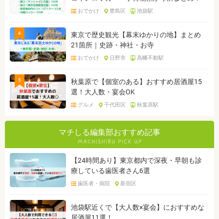
おでかけ
豊島区
池袋駅
4
東京で歴史観光【幕末ゆかりの地】まとめ
21箇所｜史跡・神社・お寺
おでかけ
日野市
高幡不動駅
5
秋葉原で【個室のある】おすすめ居酒屋15
選！大人数・宴会OK
グルメ
千代田区
秋葉原駅
マチしる編集部おすすめ記事
【24時間あり】東京都内で深夜・早朝も診
療している歯医者さん6選
歯医者・病院
新宿区
池袋駅近くで【大人数×宴会】におすすめな
居酒屋11選！