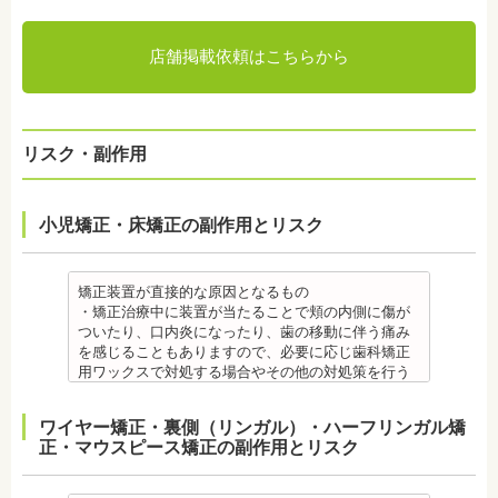
店舗掲載依頼はこちらから
リスク・副作用
小児矯正・床矯正の副作用とリスク
矯正装置が直接的な原因となるもの
・矯正治療中に装置が当たることで頬の内側に傷が
ついたり、口内炎になったり、歯の移動に伴う痛み
を感じることもありますので、必要に応じ歯科矯正
用ワックスで対処する場合やその他の対処策を行う
場合があります。
・舌の動きがスムーズにいかない場合があります
ワイヤー矯正・裏側（リンガル）・ハーフリンガル矯
が、数ヶ月で慣れることが多いです。
正・マウスピース矯正の副作用とリスク
・装置の装着中は発音しづらいことがあります。
・矯正装置を装着した直後や、ワイヤーを交換した
直後に痛みを感じることがありますが、数日でおさ