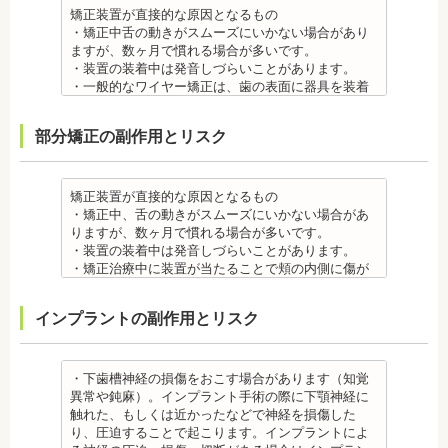
まる場合が多いです。また、冷たいものを飲んだと
矯正装置が直接的な原因となるもの
きにしみる「知覚過敏」があらわれる場合がありま
・矯正中舌の動きがスムーズにいかない場合があり
すが、基本的には数日で改善されます。長期間痛む
ますが、数ヶ月で慣れる場合が多いです。
場合は、歯科医師に相談しましょう。
・装置の装着中は発音しづらいことがあります。
金属アレルギー
・一般的なワイヤー矯正は、歯の表面に器具を装着
・多くの場合、矯正装置には金属素材が使用されて
するため、目立ちます。見た目にも矯正をしている
います。金属アレルギーのある方、不安がある方
ことがわかるというリスクがあります。
部分矯正の副作用とリスク
は、皮膚科で行われているパッチテストなどをうけ
・矯正治療中に装置が当たることで頬の内側に傷が
て、アレルギー源を特定し、歯科医師に伝えてくだ
ついたり、口内炎になったり、歯の移動に伴う痛み
さい。矯正装置を装着したあとに、皮膚や口腔の粘
を感じることもありますので、必要に応じワックス
膜にアレルギー症状が起きた場合は、速やかに歯科
で対処する場合やその他の対処策を行う場合があり
矯正装置が直接的な原因となるもの
医師の指示を仰いでください。
ます。
・矯正中、舌の動きがスムーズにいかない場合があ
抜歯・麻酔 ・矯正をしたい箇所に十分なスペースが
・矯正装置を装着した直後や、ワイヤーを交換した
りますが、数ヶ月で慣れる場合が多いです。
ない場合は、抜歯を必要とすることもあります。健
直後に痛みを感じることがありますが、数日でおさ
・装置の装着中は発音しづらいことがあります。
康上問題のない歯を抜歯する場合もあります。
まる場合が多いです。また、冷たいものを飲んだと
・矯正治療中に装置が当たることで頬の内側に傷が
・抜歯する場合は麻酔注射を行います。麻酔薬の中
きにしみる「知覚過敏」があらわれる場合がありま
ついたり、口内炎になったり、歯の移動に伴う痛み
には、成分に心拍数、血圧を上げる作用があるもの
すが、数日で改善されます。長期間痛む場合は、歯
を感じることもありますので、必要に応じワックス
インプラントの副作用とリスク
もあるため、心が起こることもあります。臓や血圧
科医師に相談しましょう。
で対処する場合やその他の対処策を行う場合があり
に問題がある方が使用すると、動悸、血圧上昇を起
金属アレルギー
ます。
こす場合があります。また、麻酔がきいている最中
・矯正装置には、さまざまな金属素材が使用されて
・矯正装置を装着した直後や、ワイヤーを交換した
は、頬を噛んだり、熱いものを飲んだりしてもわか
いるため、金属アレルギーのある方、不安がある方
直後に痛みを感じることがありますが、数日でおさ
・下歯槽神経の損傷をおこす場合があります（知覚
らないため、口腔内を傷つけるリスクがあります。
は、皮膚科で行われているパッチテストをうけて、
まる場合が多いです。また、冷たいものを飲んだと
異常や鈍麻）。インプラント手術の際に下顎神経に
さらに、麻酔によって悪心、嘔吐、アレルギー反応
アレルギー材料を特定し、歯科医師に伝えてくださ
きにしみる「知覚過敏」があらわれる場合がありま
触れた、もしくは近かったなどで神経を損傷した
虫歯・歯周病 ・矯正治療中、矯正装置の周りなど、
い。矯正装置を装着したあとに、皮膚や口腔の粘膜
すが、基本的には数日で改善されます。長期間痛む
り、圧迫することで起こります。インプラントによ
ブラッシング（歯磨き）しにくい部分ができるた
にアレルギー症状が起きた場合は、速やかに歯科医