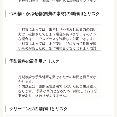
場合は、歯科医師に相談しましょう。
る神経の圧迫、損傷、切断がある場合はインプラン
め、虫歯や歯周炎のリスクが高くなります。
師の指示を仰いでください。
金属アレルギー
トを撤去します。経過を見る場合や、内服薬で治療
間食を控え、矯正治療中に合ったブラッシング指導
抜歯・麻酔
・矯正装置には、さまざまな金属素材が使用されて
を行うこともあります。
つめ物・かぶせ物(自費の素材)の副作用とリスク
を歯科医師より受けて 、毎日丁寧なブラッシング、
・矯正をしたい箇所に十分なスペースがない場合
いるため、金属アレルギーのある方、不安がある方
・上あごにインプラントを埋める際に、上顎洞を破
歯を清潔にしてリスクを抑えましょう。また、歯科
は、抜歯を必要とする場合もあります。健康上問題
は、皮膚科で行われているパッチテストをうけて、
る場合があります。手術した時に感染が生じると蓄
医院において、歯のクリーニングやフッ素塗布など
のない歯の抜歯の場合もあります。
アレルギー材料を特定し、歯科医師に伝えてくださ
膿症になる場合があります。この場合は、インプラ
のケアをすることも役立ちます。
・抜歯する場合は麻酔注射を行います。麻酔の中に
い。矯正装置を装着したあとに、皮膚や口腔の粘膜
ントを除去する場合もあります。また、蓄膿症の治
・材質によっては、歯ぎしりや噛みしめる力の強い
・矯正中に虫歯が悪化した場合は、矯正終了後に虫
は、成分に心拍数、血圧を上げる作用があるものも
にアレルギー症状が起きた場合は、速やかに歯科医
療には耳鼻咽喉科にて治療が必要な場合もありま
方は、破損させてしまう場合があります。そのよう
歯の治療をする、もしくは、矯正中に器具を一度外
あるため、心臓や血圧に問題がある方が使用する
師の指示を仰いでください。
す。
な場合は、マウスピースを装着して対応できます。
して治療を行う必要が生じることがあります。
と、動悸、血圧上昇を起こす場合があります。ま
抜歯・麻酔
・インプラントは、入れ歯の治療とは異なり、外科
・材質によっては、まだ使用可能になって期間が短
・基本的に、矯正中には虫歯や歯周病の治療が行え
た、頬を噛んでもわからなかったり、熱いものを飲
・矯正をしたい箇所に十分なスペースがない場合
手術を行う必要があります。手術により今までは何
いものがあるため、副作用報告がなくともよく検討
ません。そのため矯正前にこれらの治療を終わらせ
んでもわからないため、口腔内を傷つけるリスクが
は、抜歯を必要とする場合もあります。健康上問題
の問題もなかった神経や血管などにも手を加えるこ
する必要があります。
る必要があります。矯正を専門とする歯科医院の場
あります。
のない歯の抜歯の場合もあります。抜歯する場合は
とがあるためリスクがあります。また、手術自体受
ジルコニア
合は、一般的な歯科医院で、事前に虫歯、歯周病の
予防歯科の副作用とリスク
さらに、麻酔によって悪心、嘔吐、アレルギー反応
痛みを感じることもありますので、歯科医師の判断
けられない場合もあります。免疫力や抵抗力が低下
・ジルコニア自体が割れてしまうのではなく、表面
治療を行う必要があることもあります。
が起こることもあります。
のもと麻酔を行うこともあります。麻酔の中には、
しやすく、歯周病の発生リスクの高いとされる糖尿
を覆っているポーセレンというセラミックが割れて
治療終了後
虫歯・歯周病
成分に心拍数、血圧を上げる作用があるものもある
病の方、口腔内の衛生状態の悪い方や、あごの骨が
しまうことのほうが多くあります。
・矯正終了後に矯正箇所が元に戻る場合もありま
・矯正中、虫歯が悪化する場合があります。治療終
ため、心臓や血圧に問題がある方が使用すると、動
足りない方、喫煙者の方は、事前に生活習慣の改
原因のひとつとしては、ポーセレンというセラミッ
定期検診や予防処置を受けるための時間と費用がか
す。その程度に個人差があります。
了後に虫歯の治療をする場合と器具を一度外して虫
悸、血圧上昇を起こす場合があります。また、頬を
善、治療が必要となる場合があります。
クとジルコニアの密着度が、セラミック同士との場
かります。
・矯正終了して数か月から数年経過すると噛み合わ
歯の治療を行う場合があります。
噛んでもわからなかったり、熱いものを飲んでもわ
・インプラント術後すぐには違和感があったり、痛
合や金属とセラミックとの場合に比べて、若干弱い
予防処置は、原則保険適用ではないため自由診療と
せが悪くなる可能性があります。噛み合わせが悪く
・矯正治療中、矯正装置の周りなど、ブラッシング
からないため、口腔内を傷つけるリスクがありま
み、腫れ、出血などが発生する場合がありますが、
場合があるからです。他にも、激しい歯ぎしりをす
なります。 予防が目的となるため、継続して行う必
なると、咀嚼障害の場合は、噛み合わせの治療を行
（歯磨き）しにくい部分ができるため、虫歯や歯周
す。さらに、麻酔によって悪心、嘔吐、アレルギー
これらの症状の多くについては一時的なもので、多
る人の場合、どうしてもセラミックの部分はジルコ
要があり、終わりがありません。
います、頭痛、肩こりを招く事があります。また、
炎のリスクが高くなります。間食を控え、矯正治療
反応が起こることもあります。
くの場合2～3日で治まります。
ニアよりも強度が落ちるので、割れてしまうケース
監修医情報 菊地由利佳先生
噛み合わせのバランスが崩れることで、口が大きく
中に合ったブラッシング指導を歯科医師より受けて
虫歯・歯周病
・治療期間が長くかかる場合があります。あごの骨
があります。
【プロフィール】
開かない、食事を噛むときに痛みが出る顎関節症を
、毎日丁寧なブラッシング、歯を清潔にしてリスク
クリーニングの副作用とリスク
・矯正中、虫歯が悪化する場合があります。治療終
に穴をあけて人工の歯根を埋め込み、その上に人工
メタルセラミック
日本歯科大学新潟生命歯学部卒業
発症する場合があります。
を抑えましょう。
了後に虫歯の治療をする場合と器具を一度外して虫
の歯を被せるため、インプラントが骨に接着するま
・メタルセラミック(セラミックボンド)治療は、歯と
新潟大学医歯学総合病院にて研修
他にも自律神経失調症になることもあります。噛み