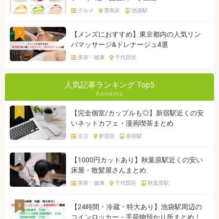
グルメ
豊島区
池袋駅
5
【メンズにおすすめ】東京都内の人気リン
パマッサージ&ドレナージュ4選
美容・健康
千代田区
人気記事ランキング Top5
1
【完全個室/カップルも◎】新宿駅近くの安
いネットカフェ・漫画喫茶まとめ
生活
新宿区
新宿駅
2
【1000円カットあり】秋葉原駅近くの安い
床屋・散髪屋さんまとめ
美容・健康
千代田区
秋葉原駅
3
【24時間・冷蔵・特大あり】池袋駅周辺の
コインロッカー・手荷物預かり所まとめ！