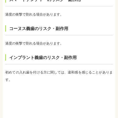
ります。歯科医師によって、違いがありますので事
前にご確認ください。
・ホワイトニングは、歯の表面が荒れる、知覚過敏
過度の衝撃で割れる場合があります。
になる可能性があります。
・ホワイトニング中は、お茶、コーヒー、カレー、
ケチャップなど避けたほうがいい飲み物、食事があ
コーヌス義歯のリスク・副作用
ります。また、ホワイトニングが終わってもこれら
の飲み物、食事を避けたほうが白さは持続します。
監修医情報 医療法人社団日坂会 理事長 日坂充宏
過度の衝撃で割れる場合があります。
先生
【プロフィール】
日本大学歯学部卒業
インプラント義歯のリスク・副作用
日本大学歯学部口腔外科第２講座大学院卒業
歯学博士（口腔外科学）
日本大学歯学部非常勤講師
初めての入れ歯を付ける方に関しては、違和感を感じることがありま
社会福祉法人富士白苑理事
す。