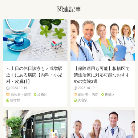
関連記事
＜土日の休日診療も＞成増駅
【保険適用も可能】板橋区で
近くにある病院【内科・小児
禁煙治療に対応可能なおすす
科・皮膚科】
めの病院3選
2023.10.19
2023.10.19
歯医者・病院
板橋区
歯医者・病院
板橋区
成増駅
成増駅