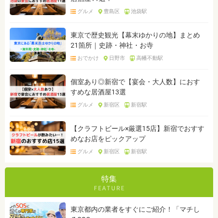
グルメ
豊島区
池袋駅
東京で歴史観光【幕末ゆかりの地】まとめ
21箇所｜史跡・神社・お寺
おでかけ
日野市
高幡不動駅
個室あり◎新宿で【宴会・大人数】におす
すめな居酒屋13選
グルメ
新宿区
新宿駅
【クラフトビール×厳選15店】新宿でおすす
めなお店をピックアップ
グルメ
新宿区
新宿駅
特集
東京都内の業者をすぐにご紹介！「マチし