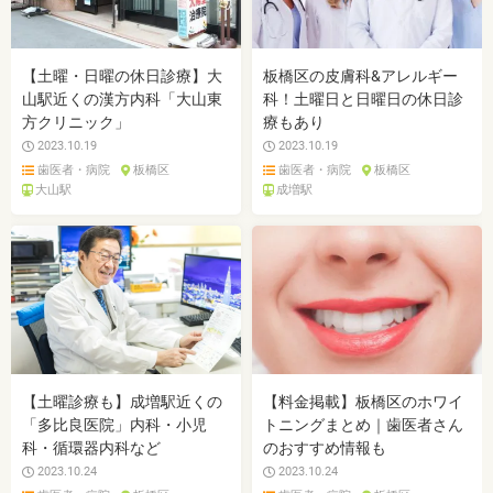
【土曜・日曜の休日診療】大
板橋区の皮膚科&アレルギー
山駅近くの漢方内科「大山東
科！土曜日と日曜日の休日診
方クリニック」
療もあり
2023.10.19
2023.10.19
歯医者・病院
板橋区
歯医者・病院
板橋区
大山駅
成増駅
【土曜診療も】成増駅近くの
【料金掲載】板橋区のホワイ
「多比良医院」内科・小児
トニングまとめ｜歯医者さん
科・循環器内科など
のおすすめ情報も
2023.10.24
2023.10.24