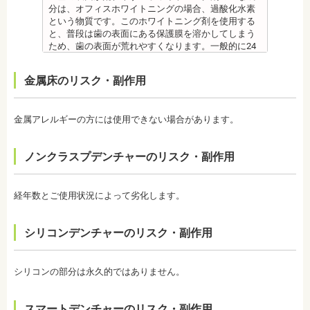
療後も歯科医師の指示を守ってください。
や磨き残しがあれば虫歯はできてしまいます。フッ
分は、オフィスホワイトニングの場合、過酸化水素
監修医情報 医療法人社団日坂会 理事長 日坂充宏
素は虫歯ができにくくなるだけで、通常の歯ブラ
という物質です。このホワイトニング剤を使用する
先生
シ、歯間掃除などは必要です。
と、普段は歯の表面にある保護膜を溶かしてしまう
【プロフィール】
備考 フッ素を塗布して、歯をコーティングし虫歯に
ため、歯の表面が荒れやすくなります。一般的に24
日本大学歯学部卒業
強い歯にする予防歯科処置です。もともとフッ素は
～48時間程度で保護膜はもとに戻りますが、その間
日本大学歯学部口腔外科第２講座大学院卒業
体内に存在している物質の一つなので安心して使用
は特に注意が必要です。
金属床のリスク・副作用
歯学博士（口腔外科学）
することが可能です。特に、塗布する時期に制限が
・ホワイトニング剤の影響で知覚過敏がおこるケー
日本大学歯学部非常勤講師
ないため、生えたての乳歯にも塗布することが可能
スがあります。薬剤が歯の神経に強い刺激を与えて
社会福祉法人富士白苑理事
です。
しまうため、神経が敏感になりやすいのです。オフ
金属アレルギーの方には使用できない場合があります。
監修医情報 菊地由利佳先生
ィスホワイトニングで使用する薬剤はホームホワイ
【プロフィール】
トニングのものより濃度が高いため、より知覚過敏
日本歯科大学新潟生命歯学部卒業
になりやすい傾向があります。
ノンクラスプデンチャーのリスク・副作用
新潟大学医歯学総合病院にて研修
・歯科で行うホワイトニングでも1回の施術で思った
都内歯科医院にて勤務
ような白さに仕上がらないことがあります。また、
個人の歯の特徴により色ムラが出ることがありま
経年数とご使用状況によって劣化します。
す。歯の厚みの違いやホワイトニングの作用が出に
くい部分があることなどにより、想定した白さや均
一な白さにならないことがあるのです。これは、常
シリコンデンチャーのリスク・副作用
に起こるということではなく、個人差が大きいた
め、実際のところは施術をしてみないと分からない
と言わざるを得ません。しかし、ホワイトニングを
続けていくことで目立たなくなることが多いです。
シリコンの部分は永久的ではありません。
・ホワイトニング後は、徐々に色戻りをおこす場合
がほとんどです。
スマートデンチャーのリスク・副作用
・白さを維持するためにはメンテナンスが必要にな