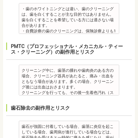
また、歯科医院で歯をクリーニングすることや、フ
歯の治療を行う場合があります。
でに3ケ月～6ケ月程度の治癒期間を要します。ま
歯茎の境が黒く変色してしまうケースがあります。
都内歯科医院にて勤務
合わせが原因。
ッ素塗布など、歯科医院でのケアも役立ちます。
・矯正治療中、矯正装置の周りなど、ブラッシング
た、インプラントを埋め込む骨の厚みを増やす手術
オールセラミック
・歯のホワイトニングとは違い、歯のクリーニング
その他
・矯正中は、基本的に虫歯や歯周病の治療が行えな
（歯磨き）しにくい部分ができるため、虫歯や歯周
を行う場合、さらに期間を要することになります。
・オールセラミック治療は、本数が多いと費用が高
は、歯を白くすることが主な目的ではありません。
・個人差がありますが子供にとって大きなストレス
いため、矯正前にこれらの治療を終わらせる必要が
炎のリスクが高くなります。間食を控え、矯正治療
・インプラント治療を受けると定期検診、メインテ
額となる場合が多くあります。また、陶器であり強
歯を白くすることを希望している方には適さない場
になる場合があります。装置装着後もしっかりと状
あります。矯正専門の歯科の場合は、一般の歯科で
中に合ったブラッシング指導を歯科医師より受けて
ナンスをし続けなければいけません。人工物である
度は低いため、奥歯には不向きです。前歯でも欠け
合があります。
況を聞いて話し合ってください。
虫歯、歯周病の治療を行う必要もあります。
、毎日丁寧なブラッシング、歯を清潔にしてリスク
インプラントが虫歯になることはありませんが、日
てしまうこともあるため、歯ぎしりのクセがある方
・自費診療の歯のクリーニングは、保険診療よりも1
・矯正中、頭痛、首や肩のこり、強い倦怠感、吐き
治療終了後
を抑えましょう。
ごろから丁寧なメインテナンスが必要となります。
はマウスピースで保護する場合もあります。
度の施術費用が比較的高く、施術時間も長くかかる
気、不眠など不定愁訴が起こることがあります。そ
・矯正終了後に矯正箇所が元に戻る場合もありま
また、歯科医院で歯をクリーニングすることや、フ
また、口の中の衛生状態が悪いと、インプラント周
・保険適用外のつめ物、被せ物もメリットばかりで
可能性があります。
の場合は、鎮痛剤、吐き気止め等、歯科医師の指示
す。
ッ素塗布など、歯科医院でのケアも予防に役立ちま
PMTC（プロフェッショナル・メカニカル・ティー
囲炎という病気にかかる可能性があります。インプ
はなく、デメリットもあるため、検討される方は、
・歯のクリーニングは、歯科医院によって「クリー
のもと服用してください。
・矯正終了して数か月から数年経過するとかみ合わ
す。
ス・クリーニング）の副作用とリスク
ラントの機能をより長く維持するために、定期検診
歯科医師と十分に相談しましょう。
ニング」と書いているところと「PMTC」と書いてい
・治療の経過と治療後の見た目に個人差が大きくあ
せが悪くなる可能性があります。かみ合わせが悪く
・矯正中は、虫歯や歯周病の治療が行えないため矯
が必要となります。
監修医情報 医療法人社団日坂会 理事長 日坂充宏
るところがあります。PMTCは専用の機器が用いられ
らわれる治療です。また、歯科医師との見解の相違
なると、咀嚼障害、頭痛、肩こりを招く事がありま
正前にこれらの治療を終わらせる必要があります。
・インプラント治療は、入れ歯、ブリッジ治療とは
先生
るのに対し、クリーニングは歯科医院によっては歯
も起こりえます。歯科医師とよくご相談ください。
す。
矯正専門の歯科の場合は、一般の歯科で虫歯、歯周
異なり保険適用外となります。
【プロフィール】
石を落とすスケーリングの場合や、PMTCの場合もあ
クリーニング中に、歯茎の腫れや歯肉炎のある方の
・矯正力が強すぎると、歯の根が短くなる「歯根吸
また、かみ合わせのバランスが崩れることで、口が
病の治療を行う必要もあります。
・インプラント治療は、お子様、妊婦の方は受けら
日本大学歯学部卒業
るので、事前に内容を確認されるとよいでしょう。
場合、クリーニング器具があたると、痛み・出血を
収」が起こるリスクが高くなります。
大きく開かない、食事を噛むときに痛みが出る顎関
治療終了後
れません。骨の成長途中になるお子様は、インプラ
日本大学歯学部口腔外科第２講座大学院卒業
監修医情報 医療法人社団日坂会 理事長 日坂充
ともなう場合があります。多くの場合、クリーニン
・歯や骨の状態、歯の動きを妨げる癖があった場
節症を発症する場合があります。他にも自律神経失
・矯正終了後に噛み合わせが悪くなる可能性があり
ント治療はできません。痛み止め、抗生物質等を治
歯学博士（口腔外科学）
宏先生
グ後には出血はおさまります。
合、虫歯や歯周病の発生など、治療計画よりも治療
調症になることもあります。かみ合わせが原因の場
ます。
療に使用するため妊娠中、妊娠の可能性のある方、
日本大学歯学部非常勤講師
【プロフィール】
クリーニングを行っても、その後一生着色汚れ（ス
期間が長くなる場合があります。
合は、かみ合わせの治療を行います。 その他
噛み合わせが悪くなると、咀嚼障害、頭痛、肩こり
授乳中の方は、インプラント治療はお控えくださ
社会福祉法人富士白苑理事
日本大学歯学部卒業
テイン）や歯垢・歯石がつかないわけではありませ
・矯正治療では、歯肉が下がる場合（歯肉退縮）が
・矯正中、頭痛、首や肩のこり、強い倦怠感、吐き
を招く事があります。また、噛み合わせのバランス
い。
日本大学歯学部口腔外科第２講座大学院卒業
ん。クリーニング後にも、日々の生活で再付着しま
あります。特に切歯（せっし：上下前歯各4本）、歯
気、不眠など不定愁訴が起こる場合がありますの
が崩れることで、口が大きく開かない、食事を噛む
・心臓の疾患、骨粗鬆症等、内科的にインプラント
歯石除去の副作用とリスク
歯学博士（口腔外科学）
す。また、歯科のクリーニングだけでは、虫歯や歯
の凸凹が大きい患者様の場合、発症する事がありま
で、鎮痛剤、吐き気止め等、歯科医師の指示のもと
ときに痛みが出る顎関節症を発症する場合がありま
治療に適さないケースもあります。また、普段服薬
日本大学歯学部非常勤講師 社会福祉法人富士白苑理
周病の予防にはなりません。
す。
服用する場合があります。
す。他にも自律神経失調症になることもあります。
している血圧のお薬等も治療に影響する場合があり
事
毎日のブラッシングなどは継続して行う必要があり
・顎の成長に合わせて歯並びを治していくため、一
・治療中と治療後の見た目に個人差が大きくあらわ
噛み合わせが原因の場合は、噛み合わせの治療を行
ます。治療相談時に申告してください。
ます。
歯石が強固に付着している場合、歯茎に炎症を起こ
時的に歯並びが悪い状態になることもあります。
れる治療です。また、歯科医師との見解の相違も起
います。
・歯がない箇所のリカバリー治療ですが、その欠損
備考
している場合、歯周病が進行している場合などは、
・大人になってから再度矯正が必要になることがあ
こりえます。歯科医師とよくご相談ください。
・矯正終了後に矯正箇所が元に戻る場合もありま
箇所のみの治療ではなく、全体のかみ合わせを提案
自宅で、歯磨きをしていても、落とすことの出来な
歯石除去を受けると一時的に痛みを感じたり、歯が