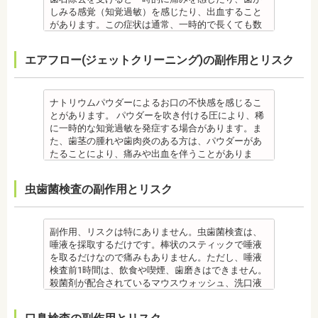
ります。
・矯正力が強すぎると、歯の根が短くなる「歯根吸
す。
してくれる方針を選択するとよいでしょう。
い汚れや、歯石の元となる歯垢・バイオフィルムを
しみる感覚（知覚過敏）を感じたり、出血すること
・定期的な通院などにご協力いただけない場合、治
収」が起こるリスクが高くなります。
その他
・手術ではありますが、麻酔を行うため、手術中に
歯科で専門の機器・技術によって除去する技術で
があります。この症状は通常、一時的で長くても数
療の結果に差が出る場合があります。
・歯や骨の状態、歯の動きを妨げる癖があった場
・治したい部分の一部の歯並びにのみ対応できま
痛みを感じることは基本的にありません。
す。
日で落ち着いてなくなります。
・個人差により治療期間が数年かかることがありま
合、虫歯や歯周病の発生など、治療計画よりも治療
す。全体の噛み合わせが整っていない場合は、治療
監修医情報 医療法人社団日坂会 理事長 日坂充宏
クリーニング後にフッ素塗布を行えば、より虫歯予
また、歯石除去に使われる機器は、治療中、高音が
す。
期間が長くなる場合があります。
を進めることができない場合もあります。
先生
エアフロー(ジェットクリーニング)の副作用とリスク
防に効果的です。
鳴り響きます。機器は歯石が多い人、広範囲に歯石
・固いものが一時的に噛めなくなることがありま
・矯正治療では、歯肉が下がる場合（歯肉退縮）が
・矯正中、頭痛、首や肩のこり、強い倦怠感、吐き
【プロフィール】
監修医情報 菊地由利佳先生
が付いている人に使われるのですが、高音が苦手な
す。また、ガムや餅など、装置に引っかかるものが
あります。特に切歯（せっし：上下前歯各4本）、歯
気、不眠など不定愁訴が起こる場合がありますの
日本大学歯学部卒業
【プロフィール】
人は音を我慢する必要があります。
食べられなくなることもあります。
の凸凹が大きい患者様の場合、発症する事がありま
で、鎮痛剤、吐き気止め等、歯科医師の指示のもと
日本大学歯学部口腔外科第２講座大学院卒業
日本歯科大学新潟生命歯学部卒業
備考
・装置が壊れることがあります。その際は歯科医師
ナトリウムパウダーによるお口の不快感を感じるこ
す。
服用する場合があります。
歯学博士（口腔外科学）
新潟大学医歯学総合病院にて研修
歯石とは、歯垢が石のように固くなって歯と歯の間
に相談してください。
とがあります。 パウダーを吹き付ける圧により、稀
・個人差により治療期間が数年かかることがありま
・治療中と治療後の見た目に個人差が大きくあらわ
日本大学歯学部非常勤講師
都内歯科医院にて勤務
や歯の表面、歯茎と歯の隙間などにこびりついたも
・個人差がありますが、矯正装置にかなりのストレ
に一時的な知覚過敏を発症する場合があります。ま
す。
れる治療です。また、歯科医師との見解の相違も起
社会福祉法人富士白苑理事
のです。唾液腺開口部の近くにある歯に特に着きや
スを受ける患者さんもいます。
た、歯茎の腫れや歯肉炎のある方は、パウダーがあ
・固いものが一時的に噛めなくなります。また、ガ
こりえます。歯科医師とよくご相談ください。
すく、具体的には「下の前歯の裏側」や「上の奥歯
・矯正中は、器具を装着するため、食べかすが詰ま
たることにより、痛みや出血を伴うことがありま
ムや餅など、装置に引っかかるものが食べられなく
・矯正力が強すぎると、歯の根が短くなる「歯根吸
の外側」によく見られます。
りやすく虫歯、歯周病を招きやすくなります。（矯
す。多くの場合、すぐに出血はおさまり、数日で治
なることもあります。
収」が起こるリスクが高くなります。
歯石になると自宅でのブラッシングで取ることはで
正器具をつけている箇所の虫歯は、基本的に矯正終
癒します。 ケースによっては、完全に汚れを落とし
・装置が壊れることがあります。その際は歯科医院
・歯や骨の状態、歯の動きを妨げる癖があった場
虫歯菌検査の副作用とリスク
きません。
了まで治療できません。）
きれない場合があります。
を受診してください。
合、虫歯や歯周病の発生など、治療計画よりも治療
なお、歯垢とは口腔内に常在している細菌の塊で歯
・虫歯や歯周炎が発生すると一旦、装置を取り外し
また、エアフローは外来性の着色は落としますが、
・個人差があり、かなりのストレスを受ける患者さ
期間が長くなる場合があります。
石の前段階です。歯垢の段階であれば歯ブラシで簡
て歯科医院で治療をする場合もあります。
本来の歯の色自体は白くできません。歯自体を白く
んもいます。
・矯正治療では、歯肉が下がる場合（歯肉退縮）が
単に取り除くことができますが、沈着したまま時間
・患者様が、取り外しできる矯正装置や補助装置の
したい場合にはホワイトニングが有効です。 着色汚
・矯正中は、器具を装着するため、食べかすが詰ま
副作用、リスクは特にありません。虫歯菌検査は、
あります。特に切歯（せっし：上下前歯各4本）、歯
が経過すると歯石になって歯周病を進行させてしま
装着時間を守っていなかったり、定期的な来院がで
れはエアフロー後に再付着することもあります。継
りやすく虫歯、歯周病を招きやすくなります。（矯
唾液を採取するだけです。棒状のスティックで唾液
の凸凹が大きい患者様の場合、発症する事がありま
います。歯科での歯石除去は、専門の機器を使用
きなかったりした場合は、治療期間が延びる可能性
続的効果を得るには、定期的な施術が必要です。
正器具をつけている箇所の虫歯治療は、基本的に矯
を取るだけなので痛みもありません。ただし、唾液
す。
し、歯石を取り除くことができます。
があります。
エアフローは、着色を落とす審美目的として行われ
正終了まで治療できません。）
検査前1時間は、飲食や喫煙、歯磨きはできません。
・個人差により治療期間が数年かかることがありま
歯石を取り除けば、歯周病の治療となり歯のぐらつ
・特殊な噛み合わせ、骨の硬さ、歯のかたちの場合
るため、健康保険の適用外となり自由診療となりま
・虫歯や歯周炎が発生すると一旦、装置を取り外し
殺菌剤が配合されているマウスウォッシュ、洗口液
す。
き、歯茎の出血、口臭などが改善できます。
は、治療期間が長くなる場合があります。
す。 妊娠中、放射線治療中、呼吸器疾患、ナトリウ
て歯科医院で治療をする場合もあります。
なども、検査前12時間は使用できません。 運動も唾
・固いものが一時的に噛めなくなります。また、ガ
監修医情報 菊地由利佳先生
・舌で歯を押す癖など、歯並びに悪影響をあたえる
ム摂取制限が必要な人など、安全性を考慮し、エア
・患者様が、取り外しできる矯正装置や補助装置の
液の分泌量に影響があるので検査前は行えません。
ムや餅など、装置に引っかかるものが食べられなく