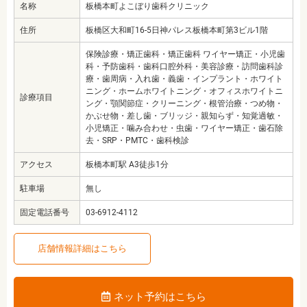
名称
板橋本町よこぼり歯科クリニック
住所
板橋区大和町16-5日神パレス板橋本町第3ビル1階
保険診療・矯正歯科・矯正歯科 ワイヤー矯正・小児歯
科・予防歯科・歯科口腔外科・美容診療・訪問歯科診
療・歯周病・入れ歯・義歯・インプラント・ホワイト
ニング・ホームホワイトニング・オフィスホワイトニ
診療項目
ング・顎関節症・クリーニング・根管治療・つめ物・
かぶせ物・差し歯・ブリッジ・親知らず・知覚過敏・
小児矯正・噛み合わせ・虫歯・ワイヤー矯正・歯石除
去・SRP・PMTC・歯科検診
アクセス
板橋本町駅 A3徒歩1分
駐車場
無し
固定電話番号
03-6912-4112
店舗情報詳細はこちら
ネット予約はこちら