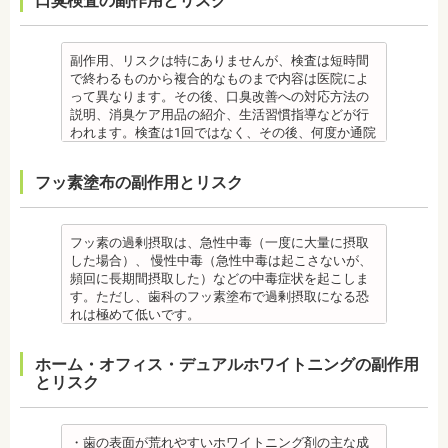
口臭検査の副作用とリスク
【プロフィール】
癖が改善されない場合は、治療期間が延びることが
フローを受けられない人もいます。
装着時間を守っていなかったり、定期的な来院がで
また検査1ヶ月以内に抗生物質を使用している場合も
なることもあります。
日本歯科大学新潟生命歯学部卒業
あります。
備考
きなかった場合は、治療期間が延びる場合がありま
正確な結果が出ないことがあるので時期を延ばす場
・装置が壊れることがあります。その際は歯科医院
新潟大学医歯学総合病院にて研修 都内歯科医院にて
・矯正治療で歯を動かして歯並びを整える「動的治
エアフローは、歯面清掃を行う機器です。細かなパ
す。
合もあります。健康保険の適用外となり自由診療と
を受診してください。
勤務
療」を終えて歯並びが改善されても、まだ歯が元の
ウダー粒子をジェット噴射で歯に吹き付け、歯にこ
・特殊な噛み合わせ、骨の硬さ、歯のかたちの場合
なります。
・個人差があり、かなりのストレスを受ける患者様
副作用、リスクは特にありませんが、検査は短時間
位置に戻ろうとする傾向があるため、一定期間動か
びりついた汚れを落とすことができます。
は、治療期間が長くなる場合があります。
備考
もいます。
で終わるものから複合的なものまで内容は医院によ
した歯を正しい位置にとどめておく保定が必要で
歯科で主に歯の着色やタバコのヤニ除去の用途とし
・舌で歯を押す癖や、歯並びに悪影響をあたえる癖
ご自身の唾液の量、性質、虫歯の原因菌の量を知
・矯正中は、器具を装着するため、食べかすが詰ま
って異なります。その後、口臭改善への対応方法の
す。歯の位置が安定するまでの保定期間には個人差
て使われていますが、歯周ポケット内の歯周病の細
が改善されない方は、治療期間が延びる場合があり
り、虫歯予防とセルフケア強化を目的とした検査で
りやすく虫歯、歯周病を招きやすくなります。（矯
説明、消臭ケア用品の紹介、生活習慣指導などが行
があるので、治療後も歯科医師の指示を守ってくだ
菌除去にも効果があります。
ます。
す。
正器具をつけている箇所の虫歯治療は、基本的に矯
われます。検査は1回ではなく、その後、何度か通院
さい。
監修医情報 菊地由利佳先生
・矯正治療で歯を動かして歯並びを整える「動的治
[虫歯菌検査で確認できる内容] (例)
正終了まで治療できません。）
が必要となる場合があります。
監修医情報 医療法人社団日坂会 理事長 日坂充宏
【プロフィール】
療」を終えて歯並びが改善されても、まだ歯が元の
・虫歯菌の数が少ないのか多いのか
・虫歯や歯周炎が発生すると一旦、装置を取り外し
健康保険の適用外となり自由診療となります。
フッ素塗布の副作用とリスク
先生
日本歯科大学新潟生命歯学部卒業
位置に戻ろうとする傾向があるため、一定期間動か
・酸性度（酸性になる程歯が溶けやすい）
て歯科医院で治療をする場合もあります。
備考
【プロフィール】
新潟大学医歯学総合病院にて研修
した歯をとどめておく保定が必要です。歯の位置が
・緩衝能・白血球・タンパク質・口の中の清潔度 ま
・患者様が、取り外しできる矯正装置や補助装置の
口臭は、体調や病気と関わりがあることも多く、口
日本大学歯学部卒業
都内歯科医院にて勤務
安定するまでの保定期間には個人差があるので、治
た、よく噛んでいるか、甘いものを摂る頻度なども
装着時間を守っていなかったり、定期的な来院がで
臭で悩んでいる場合はその関連性も合わせて検査が
日本大学歯学部口腔外科第２講座大学院卒業
療後も歯科医師の指示を守ってください。
同時に確認します。
きなかった場合は、治療期間が延びる場合がありま
必要です。また、よく食べる食べ物、ブラッシング
フッ素の過剰摂取は、急性中毒（一度に大量に摂取
歯学博士（口腔外科学）
・矯正終了後に矯正箇所が元に戻る場合もありま
監修医情報 菊地由利佳先生
す。
不足、喫煙や飲酒などが影響する場合もあるので、
した場合）、 慢性中毒（急性中毒は起こさないが、
日本大学歯学部非常勤講師
す。
【プロフィール】
・特殊な噛み合わせ、骨の硬さ、歯のかたちの場合
原因がわかれば口臭軽減に向けて指導が行われま
頻回に長期間摂取した）などの中毒症状を起こしま
社会福祉法人富士白苑理事
監修医情報 医療法人社団日坂会 理事長 日坂充宏
日本歯科大学新潟生命歯学部卒業
は、治療期間が長くなる場合があります。
す。
す。ただし、歯科のフッ素塗布で過剰摂取になる恐
先生
新潟大学医歯学総合病院にて研修
・舌で歯を押す癖や、歯並びに悪影響をあたえる癖
監修医情報 菊地由利佳先生
れは極めて低いです。
【プロフィール】 日本大学歯学部卒業
都内歯科医院にて勤務
が改善されない方は、治療期間が延びる場合があり
【プロフィール】
また、歯の形成期に過度にフッ素を摂取すると歯の
日本大学歯学部口腔外科第２講座大学院卒業
ます。
日本歯科大学新潟生命歯学部卒業
フッ素症（斑状歯）が発生する場合があります。
ホーム・オフィス・デュアルホワイトニングの副作用
歯学博士（口腔外科学）
・矯正治療で歯を動かして歯並びを整える「動的治
新潟大学医歯学総合病院にて研修
（過剰摂取）推定中毒量は、5歳児（体重18Kg）が
とリスク
日本大学歯学部非常勤講師
療」を終えて歯並びが改善されても、まだ歯が元の
都内歯科医院にて勤務
週5回法のフッ化物洗口液（0.05％フッ化ナトリウム
社会福祉法人富士白苑理事
位置に戻ろうとする傾向があるため、一定期間動か
溶液）を40人分一度に飲んだ場合に到達（厚生労働
した歯をとどめておく保定が必要です。歯の位置が
省 フッ化物の急性中毒量 e-ヘルスネット）
安定するまでの保定期間には個人差があるので、治
また、フッ素を塗った場合でも、ブラッシング不足
・歯の表面が荒れやすいホワイトニング剤の主な成