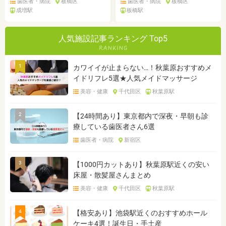
歯医者・病院
板橋区
歯医者・病院
板橋区
成増駅
板橋駅
人気施設記事ランキング Top5
1
カワイイが止まらない…！秋葉原おすすめメ
イドリフレ5選★人気メイドマッサージ
美容・健康
千代田区
秋葉原駅
2
【24時間あり】東京都内で深夜・早朝も診
療している歯医者さん6選
歯医者・病院
新宿区
3
【1000円カットあり】秋葉原駅近くの安い
床屋・散髪屋さんまとめ
美容・健康
千代田区
秋葉原駅
4
【格安あり】池袋駅近くのおすすめホール
ケーキ4選！誕生日・手土産