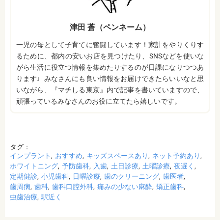
津田 蒼（ペンネーム）
一児の母として子育てに奮闘しています！家計をやりくりす
るために、都内の安いお店を見つけたり、SNSなどを使いな
がら生活に役立つ情報を集めたりするのが日課になりつつあ
ります♩みなさんにも良い情報をお届けできたらいいなと思
いながら、『マチしる東京』内で記事を書いていますので、
頑張っているみなさんのお役に立てたら嬉しいです。
タグ：
インプラント
おすすめ
キッズスペースあり
ネット予約あり
ホワイトニング
予防歯科
入歯
土日診療
土曜診療
夜遅く
定期健診
小児歯科
日曜診療
歯のクリーニング
歯医者
歯周病
歯科
歯科口腔外科
痛みの少ない麻酔
矯正歯科
虫歯治療
駅近く