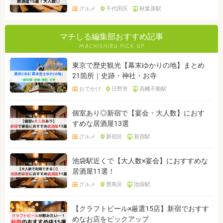
グルメ
千代田区
秋葉原駅
マチしる編集部おすすめ記事
東京で歴史観光【幕末ゆかりの地】まとめ
21箇所｜史跡・神社・お寺
おでかけ
日野市
高幡不動駅
個室あり◎新宿で【宴会・大人数】におす
すめな居酒屋13選
グルメ
新宿区
新宿駅
池袋駅近くで【大人数×宴会】におすすめな
居酒屋11選！
グルメ
豊島区
池袋駅
【クラフトビール×厳選15店】新宿でおすす
めなお店をピックアップ