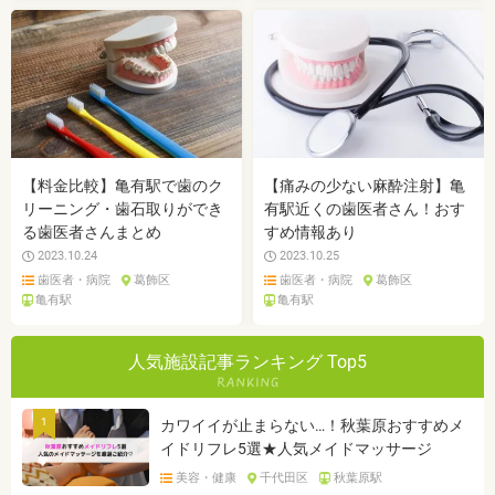
【料金比較】亀有駅で歯のク
【痛みの少ない麻酔注射】亀
リーニング・歯石取りができ
有駅近くの歯医者さん！おす
る歯医者さんまとめ
すめ情報あり
2023.10.24
2023.10.25
歯医者・病院
葛飾区
歯医者・病院
葛飾区
亀有駅
亀有駅
人気施設記事ランキング Top5
1
カワイイが止まらない…！秋葉原おすすめメ
イドリフレ5選★人気メイドマッサージ
美容・健康
千代田区
秋葉原駅