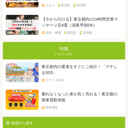
グルメ
新宿区
新宿駅
【今から行ける】東京都内の24時間営業マ
ッサージ店4選（深夜早朝OK）
美容・健康
新宿区
新宿駅
特集
東京都内の業者をすぐにご紹介！「マチし
るSOS」
マチしるSOS
乗れなくなった車が高く売れる！東京都の
廃車買取情報
廃車買取
地域から探す