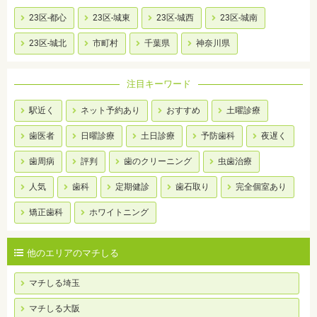
23区-都心
23区-城東
23区-城西
23区-城南
23区-城北
市町村
千葉県
神奈川県
注目キーワード
駅近く
ネット予約あり
おすすめ
土曜診療
歯医者
日曜診療
土日診療
予防歯科
夜遅く
歯周病
評判
歯のクリーニング
虫歯治療
人気
歯科
定期健診
歯石取り
完全個室あり
矯正歯科
ホワイトニング
他のエリアのマチしる
マチしる埼玉
マチしる大阪