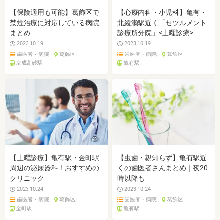
【保険適用も可能】葛飾区で
【心療内科・小児科】亀有・
禁煙治療に対応している病院
北綾瀬駅近く「セツルメント
まとめ
診療所分院」<土曜診療>
2023.10.19
2023.10.19
歯医者・病院
葛飾区
歯医者・病院
葛飾区
京成高砂駅
亀有駅
【土曜診療】亀有駅・金町駅
【虫歯・親知らず】亀有駅近
周辺の泌尿器科！おすすめの
くの歯医者さんまとめ｜夜20
クリニック
時以降も
2023.10.24
2023.10.24
歯医者・病院
葛飾区
歯医者・病院
葛飾区
金町駅
亀有駅