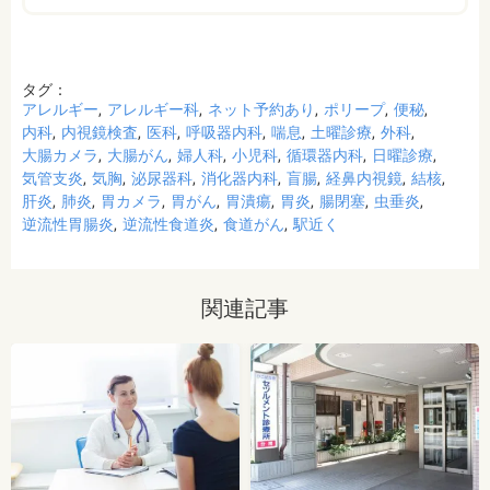
タグ：
アレルギー
アレルギー科
ネット予約あり
ポリープ
便秘
内科
内視鏡検査
医科
呼吸器内科
喘息
土曜診療
外科
大腸カメラ
大腸がん
婦人科
小児科
循環器内科
日曜診療
気管支炎
気胸
泌尿器科
消化器内科
盲腸
経鼻内視鏡
結核
肝炎
肺炎
胃カメラ
胃がん
胃潰瘍
胃炎
腸閉塞
虫垂炎
逆流性胃腸炎
逆流性食道炎
食道がん
駅近く
関連記事