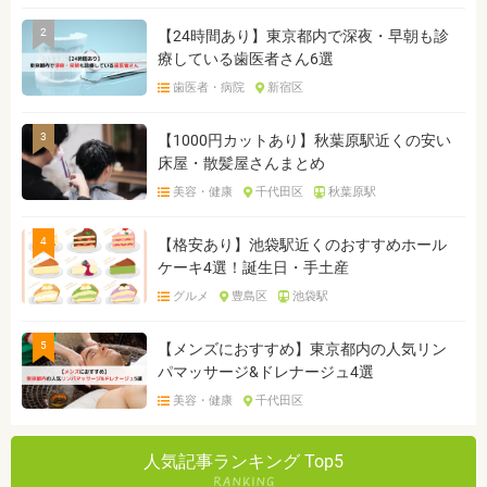
2
【24時間あり】東京都内で深夜・早朝も診
療している歯医者さん6選
歯医者・病院
新宿区
3
【1000円カットあり】秋葉原駅近くの安い
床屋・散髪屋さんまとめ
美容・健康
千代田区
秋葉原駅
4
【格安あり】池袋駅近くのおすすめホール
ケーキ4選！誕生日・手土産
グルメ
豊島区
池袋駅
5
【メンズにおすすめ】東京都内の人気リン
パマッサージ&ドレナージュ4選
美容・健康
千代田区
人気記事ランキング Top5