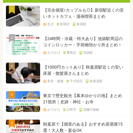
1
【完全個室/カップルも◎】新宿駅近くの安
いネットカフェ・漫画喫茶まとめ
生活
新宿区
新宿駅
2
【24時間・冷蔵・特大あり】池袋駅周辺の
コインロッカー・手荷物預かり所まとめ！
おでかけ
豊島区
池袋駅
3
【1000円カットあり】秋葉原駅近くの安い
床屋・散髪屋さんまとめ
美容・健康
千代田区
秋葉原駅
4
東京で歴史観光【幕末ゆかりの地】まとめ
21箇所｜史跡・神社・お寺
おでかけ
日野市
高幡不動駅
5
秋葉原で【個室のある】おすすめ居酒屋15
選！大人数・宴会OK