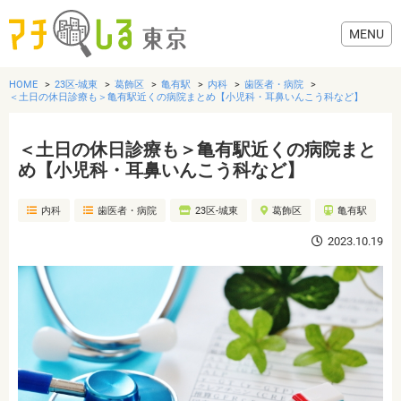
HOME
23区-城東
葛飾区
亀有駅
内科
歯医者・病院
＜土日の休日診療も＞亀有駅近くの病院まとめ【小児科・耳鼻いんこう科など】
＜土日の休日診療も＞亀有駅近くの病院まと
グルメ
め【小児科・耳鼻いんこう科など】
内科
歯医者・病院
23区-城東
葛飾区
亀有駅
美容・健康
2023.10.19
歯医者・病院
おでかけ
生活