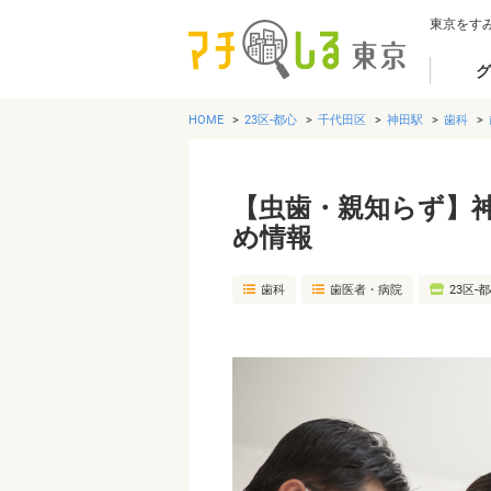
東京をす
グ
HOME
23区-都心
千代田区
神田駅
歯科
【虫歯・親知らず】
め情報
歯科
歯医者・病院
23区-