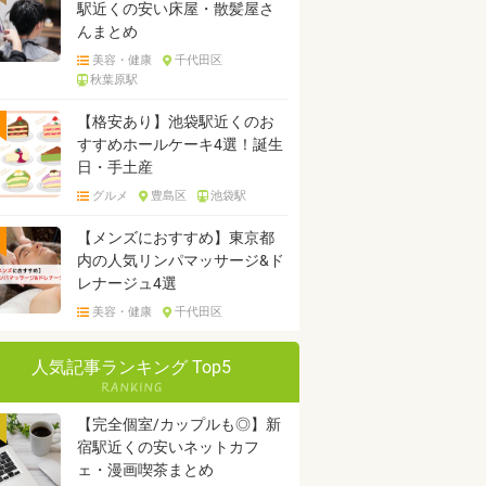
駅近くの安い床屋・散髪屋さ
んまとめ
美容・健康
千代田区
秋葉原駅
【格安あり】池袋駅近くのお
すすめホールケーキ4選！誕生
日・手土産
グルメ
豊島区
池袋駅
【メンズにおすすめ】東京都
内の人気リンパマッサージ&ド
レナージュ4選
美容・健康
千代田区
人気記事ランキング Top5
【完全個室/カップルも◎】新
宿駅近くの安いネットカフ
ェ・漫画喫茶まとめ