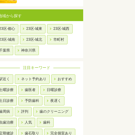
地域から探す
23区-都心
23区-城東
23区-城西
23区-城南
23区-城北
市町村
千葉県
神奈川県
注目キーワード
駅近く
ネット予約あり
おすすめ
土曜診療
歯医者
日曜診療
土日診療
予防歯科
夜遅く
歯周病
評判
歯のクリーニング
虫歯治療
人気
歯科
定期健診
歯石取り
完全個室あり