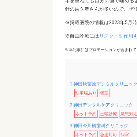
年を重ねても自分の歯で噛める
針の歯医者さんが多いので、ぜ
※掲載医院の情報は2023年5月
※自由診療には
リスク・副作用
※本記事にはプロモーションが含まれて
1
神田秋葉原デンタルクリニッ
駐車場あり
個室
2
神田デンタルケアクリニック
ネット予約
土曜診療
急患対
3
神田今川橋歯科クリニック
ネット予約
急患対応
個室