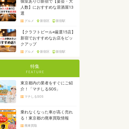
個室あり◎新宿で【宴会・大
人数】におすすめな居酒屋13
選
グルメ
新宿区
新宿駅
【クラフトビール×厳選15店】
新宿でおすすめなお店をピッ
クアップ
グルメ
新宿区
新宿駅
特集
東京都内の業者をすぐにご紹
介！「マチしるSOS」
マチしるSOS
乗れなくなった車が高く売れ
る！東京都の廃車買取情報
廃車買取