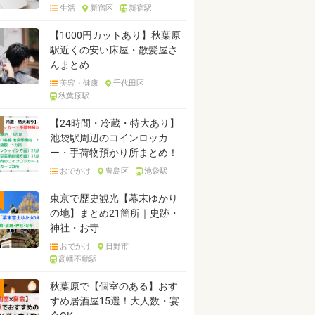
生活
新宿区
新宿駅
【1000円カットあり】秋葉原
駅近くの安い床屋・散髪屋さ
んまとめ
美容・健康
千代田区
秋葉原駅
【24時間・冷蔵・特大あり】
池袋駅周辺のコインロッカ
ー・手荷物預かり所まとめ！
おでかけ
豊島区
池袋駅
東京で歴史観光【幕末ゆかり
の地】まとめ21箇所｜史跡・
神社・お寺
おでかけ
日野市
高幡不動駅
秋葉原で【個室のある】おす
すめ居酒屋15選！大人数・宴