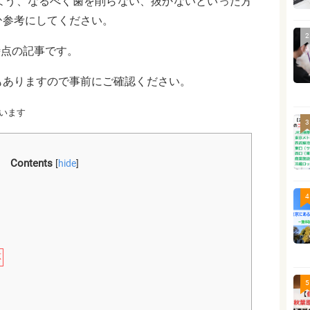
よう、なるべく歯を削らない、抜かないといった方
ひ参考にしてください。
2
時点の記事です。
もありますので事前にご確認ください。
います
3
Contents
[
hide
]
ク
4
応
5