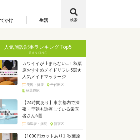
でかけ
生活
検索
人気施設記事ランキング Top5
カワイイが止まらない…！秋葉
原おすすめメイドリフレ5選★
人気メイドマッサージ
美容・健康
千代田区
秋葉原駅
【24時間あり】東京都内で深
夜・早朝も診療している歯医
者さん6選
歯医者・病院
新宿区
【1000円カットあり】秋葉原