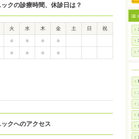
ニックの診療時間、休診日は？
火
水
木
金
土
日
祝
○
○
○
○
○
○
○
○
ニックへのアクセス