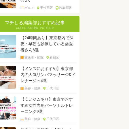
会OK
グルメ
千代田区
秋葉原駅
マチしる編集部おすすめ記事
【24時間あり】東京都内で深
夜・早朝も診療している歯医
者さん6選
歯医者・病院
新宿区
【メンズにおすすめ】東京都
内の人気リンパマッサージ&ド
レナージュ4選
美容・健康
千代田区
【安いジムあり】東京でおす
すめ女性専用パーソナルトレ
ーニング9選
美容・健康
千代田区