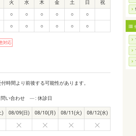
火
水
木
金
土
日
祝
○
○
○
○
○
○
○
○
○
○
○
○
患対応
受付時間より前後する可能性があります。
: 問い合わせ
: 休診日
土)
08/09
(日)
08/10
(月)
08/11
(火)
08/12
(水)