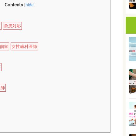
Contents
[
hide
]
療
急患対応
個室
女性歯科医師
応
医師