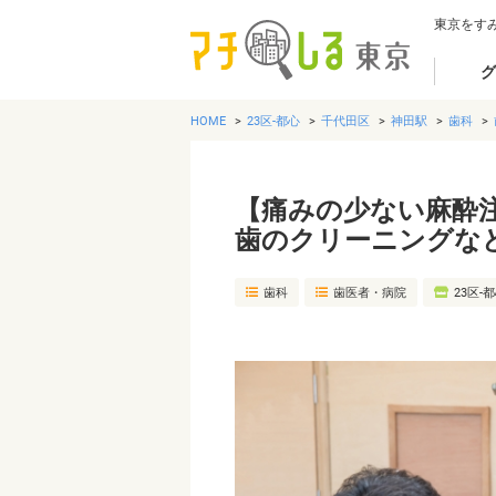
東京をす
グ
HOME
23区-都心
千代田区
神田駅
歯科
【痛みの少ない麻酔
歯のクリーニングな
歯科
歯医者・病院
23区-