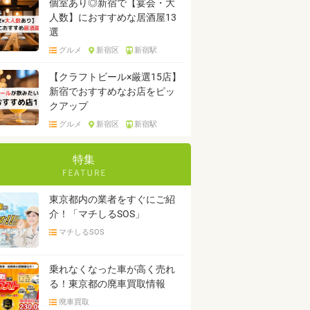
個室あり◎新宿で【宴会・大
人数】におすすめな居酒屋13
選
グルメ
新宿区
新宿駅
【クラフトビール×厳選15店】
新宿でおすすめなお店をピッ
クアップ
グルメ
新宿区
新宿駅
特集
東京都内の業者をすぐにご紹
介！「マチしるSOS」
マチしるSOS
乗れなくなった車が高く売れ
る！東京都の廃車買取情報
廃車買取