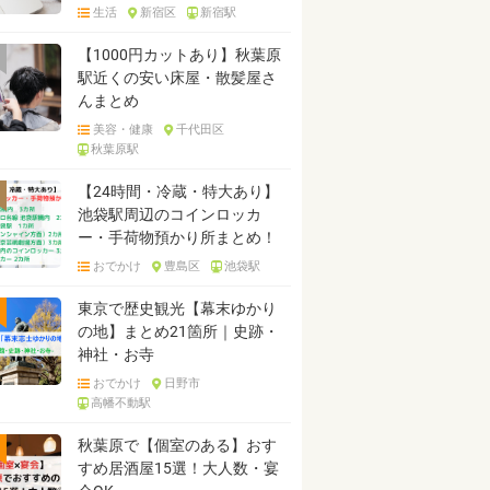
生活
新宿区
新宿駅
【1000円カットあり】秋葉原
駅近くの安い床屋・散髪屋さ
んまとめ
美容・健康
千代田区
秋葉原駅
【24時間・冷蔵・特大あり】
池袋駅周辺のコインロッカ
ー・手荷物預かり所まとめ！
おでかけ
豊島区
池袋駅
東京で歴史観光【幕末ゆかり
の地】まとめ21箇所｜史跡・
神社・お寺
おでかけ
日野市
高幡不動駅
秋葉原で【個室のある】おす
すめ居酒屋15選！大人数・宴