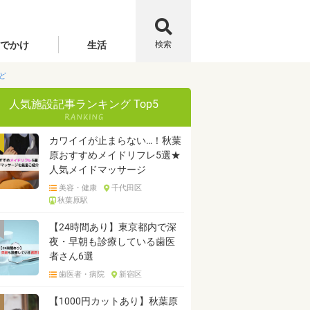
でかけ
生活
検索
ど
人気施設記事ランキング Top5
カワイイが止まらない…！秋葉
原おすすめメイドリフレ5選★
人気メイドマッサージ
美容・健康
千代田区
秋葉原駅
【24時間あり】東京都内で深
夜・早朝も診療している歯医
者さん6選
歯医者・病院
新宿区
【1000円カットあり】秋葉原