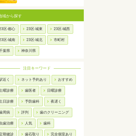
地域から探す
23区-都心
23区-城東
23区-城西
23区-城南
23区-城北
市町村
千葉県
神奈川県
注目キーワード
駅近く
ネット予約あり
おすすめ
土曜診療
歯医者
日曜診療
土日診療
予防歯科
夜遅く
歯周病
評判
歯のクリーニング
虫歯治療
人気
歯科
定期健診
歯石取り
完全個室あり