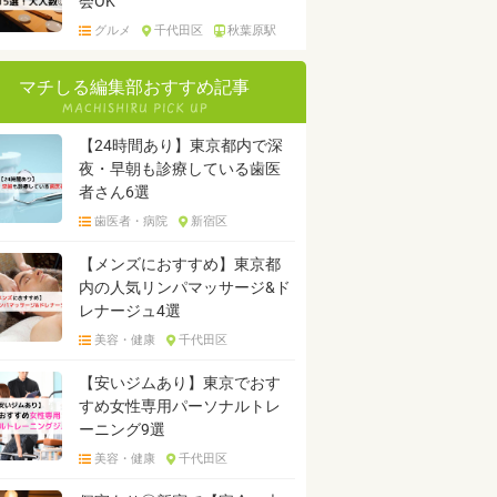
会OK
グルメ
千代田区
秋葉原駅
マチしる編集部おすすめ記事
【24時間あり】東京都内で深
夜・早朝も診療している歯医
者さん6選
歯医者・病院
新宿区
【メンズにおすすめ】東京都
内の人気リンパマッサージ&ド
レナージュ4選
美容・健康
千代田区
【安いジムあり】東京でおす
すめ女性専用パーソナルトレ
ーニング9選
美容・健康
千代田区