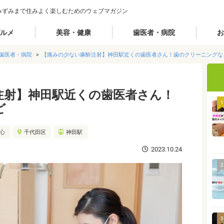
みずみまで住みよく楽しむためのウェブマガジン
ルメ
美容・健康
歯医者・病院
お
歯医者・病院
【痛みの少ない麻酔注射】神田駅近くの歯医者さん！歯のクリーニングな
注射】神田駅近くの歯医者さん！
1
ど
都心
千代田区
神田駅
2023.10.24
2
3