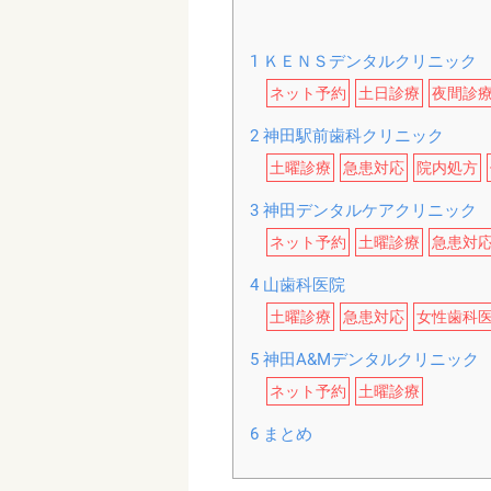
1
ＫＥＮＳデンタルクリニック
ネット予約
土日診療
夜間診
2
神田駅前歯科クリニック
土曜診療
急患対応
院内処方
3
神田デンタルケアクリニック
ネット予約
土曜診療
急患対
4
山歯科医院
土曜診療
急患対応
女性歯科
5
神田A&Mデンタルクリニック
ネット予約
土曜診療
6
まとめ