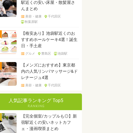
駅近くの安い床屋・散髪屋さ
んまとめ
美容・健康
千代田区
秋葉原駅
【格安あり】池袋駅近くのお
すすめホールケーキ4選！誕生
日・手土産
グルメ
豊島区
池袋駅
【メンズにおすすめ】東京都
内の人気リンパマッサージ&ド
レナージュ4選
美容・健康
千代田区
人気記事ランキング Top5
【完全個室/カップルも◎】新
宿駅近くの安いネットカフ
ェ・漫画喫茶まとめ