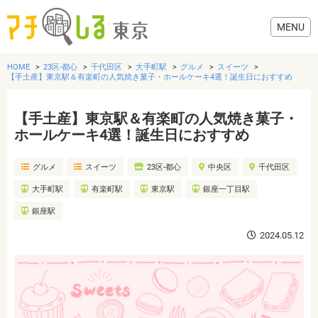
HOME
23区-都心
千代田区
大手町駅
グルメ
スイーツ
【手土産】東京駅＆有楽町の人気焼き菓子・ホールケーキ4選！誕生日におすすめ
【手土産】東京駅＆有楽町の人気焼き菓子・
グルメ
ホールケーキ4選！誕生日におすすめ
グルメ
スイーツ
23区-都心
中央区
千代田区
美容・健康
大手町駅
有楽町駅
東京駅
銀座一丁目駅
歯医者・病院
銀座駅
2024.05.12
おでかけ
生活