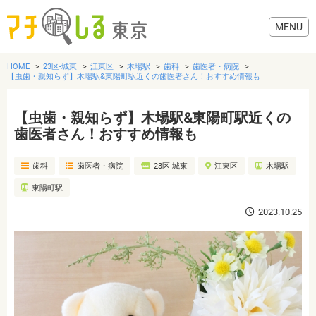
HOME
23区-城東
江東区
木場駅
歯科
歯医者・病院
【虫歯・親知らず】木場駅&東陽町駅近くの歯医者さん！おすすめ情報も
【虫歯・親知らず】木場駅&東陽町駅近くの
グルメ
歯医者さん！おすすめ情報も
歯科
歯医者・病院
23区-城東
江東区
木場駅
美容・健康
東陽町駅
歯医者・病院
2023.10.25
おでかけ
生活