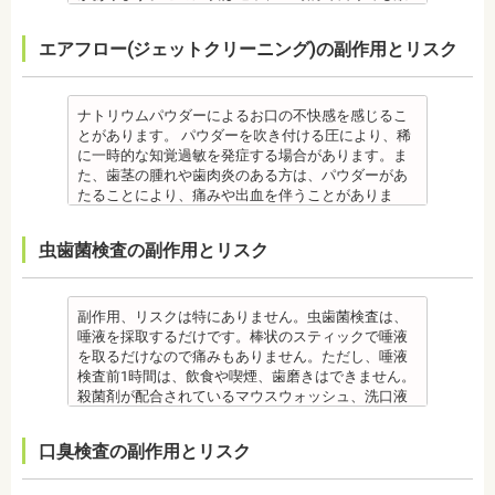
・治したい部分の一部の歯並びにのみ対応できま
痛みを感じることは基本的にありません。
す。
日で落ち着いてなくなります。
・個人差により治療期間が数年かかることがありま
合、虫歯や歯周病の発生など、治療計画よりも治療
す。全体の噛み合わせが整っていない場合は、治療
監修医情報 医療法人社団日坂会 理事長 日坂充宏
クリーニング後にフッ素塗布を行えば、より虫歯予
また、歯石除去に使われる機器は、治療中、高音が
す。
期間が長くなる場合があります。
を進めることができない場合もあります。
先生
エアフロー(ジェットクリーニング)の副作用とリスク
防に効果的です。
鳴り響きます。機器は歯石が多い人、広範囲に歯石
・固いものが一時的に噛めなくなることがありま
・矯正治療では、歯肉が下がる場合（歯肉退縮）が
・矯正中、頭痛、首や肩のこり、強い倦怠感、吐き
【プロフィール】
監修医情報 菊地由利佳先生
が付いている人に使われるのですが、高音が苦手な
す。また、ガムや餅など、装置に引っかかるものが
あります。特に切歯（せっし：上下前歯各4本）、歯
気、不眠など不定愁訴が起こる場合がありますの
日本大学歯学部卒業
【プロフィール】
人は音を我慢する必要があります。
食べられなくなることもあります。
の凸凹が大きい患者様の場合、発症する事がありま
で、鎮痛剤、吐き気止め等、歯科医師の指示のもと
日本大学歯学部口腔外科第２講座大学院卒業
日本歯科大学新潟生命歯学部卒業
備考
・装置が壊れることがあります。その際は歯科医師
ナトリウムパウダーによるお口の不快感を感じるこ
す。
服用する場合があります。
歯学博士（口腔外科学）
新潟大学医歯学総合病院にて研修
歯石とは、歯垢が石のように固くなって歯と歯の間
に相談してください。
とがあります。 パウダーを吹き付ける圧により、稀
・個人差により治療期間が数年かかることがありま
・治療中と治療後の見た目に個人差が大きくあらわ
日本大学歯学部非常勤講師
都内歯科医院にて勤務
や歯の表面、歯茎と歯の隙間などにこびりついたも
・個人差がありますが、矯正装置にかなりのストレ
に一時的な知覚過敏を発症する場合があります。ま
す。
れる治療です。また、歯科医師との見解の相違も起
社会福祉法人富士白苑理事
のです。唾液腺開口部の近くにある歯に特に着きや
スを受ける患者さんもいます。
た、歯茎の腫れや歯肉炎のある方は、パウダーがあ
・固いものが一時的に噛めなくなります。また、ガ
こりえます。歯科医師とよくご相談ください。
すく、具体的には「下の前歯の裏側」や「上の奥歯
・矯正中は、器具を装着するため、食べかすが詰ま
たることにより、痛みや出血を伴うことがありま
ムや餅など、装置に引っかかるものが食べられなく
・矯正力が強すぎると、歯の根が短くなる「歯根吸
の外側」によく見られます。
りやすく虫歯、歯周病を招きやすくなります。（矯
す。多くの場合、すぐに出血はおさまり、数日で治
なることもあります。
収」が起こるリスクが高くなります。
歯石になると自宅でのブラッシングで取ることはで
正器具をつけている箇所の虫歯は、基本的に矯正終
癒します。 ケースによっては、完全に汚れを落とし
・装置が壊れることがあります。その際は歯科医院
・歯や骨の状態、歯の動きを妨げる癖があった場
虫歯菌検査の副作用とリスク
きません。
了まで治療できません。）
きれない場合があります。
を受診してください。
合、虫歯や歯周病の発生など、治療計画よりも治療
なお、歯垢とは口腔内に常在している細菌の塊で歯
・虫歯や歯周炎が発生すると一旦、装置を取り外し
また、エアフローは外来性の着色は落としますが、
・個人差があり、かなりのストレスを受ける患者さ
期間が長くなる場合があります。
石の前段階です。歯垢の段階であれば歯ブラシで簡
て歯科医院で治療をする場合もあります。
本来の歯の色自体は白くできません。歯自体を白く
んもいます。
・矯正治療では、歯肉が下がる場合（歯肉退縮）が
単に取り除くことができますが、沈着したまま時間
・患者様が、取り外しできる矯正装置や補助装置の
したい場合にはホワイトニングが有効です。 着色汚
・矯正中は、器具を装着するため、食べかすが詰ま
副作用、リスクは特にありません。虫歯菌検査は、
あります。特に切歯（せっし：上下前歯各4本）、歯
が経過すると歯石になって歯周病を進行させてしま
装着時間を守っていなかったり、定期的な来院がで
れはエアフロー後に再付着することもあります。継
りやすく虫歯、歯周病を招きやすくなります。（矯
唾液を採取するだけです。棒状のスティックで唾液
の凸凹が大きい患者様の場合、発症する事がありま
います。歯科での歯石除去は、専門の機器を使用
きなかったりした場合は、治療期間が延びる可能性
続的効果を得るには、定期的な施術が必要です。
正器具をつけている箇所の虫歯治療は、基本的に矯
を取るだけなので痛みもありません。ただし、唾液
す。
し、歯石を取り除くことができます。
があります。
エアフローは、着色を落とす審美目的として行われ
正終了まで治療できません。）
検査前1時間は、飲食や喫煙、歯磨きはできません。
・個人差により治療期間が数年かかることがありま
歯石を取り除けば、歯周病の治療となり歯のぐらつ
・特殊な噛み合わせ、骨の硬さ、歯のかたちの場合
るため、健康保険の適用外となり自由診療となりま
・虫歯や歯周炎が発生すると一旦、装置を取り外し
殺菌剤が配合されているマウスウォッシュ、洗口液
す。
き、歯茎の出血、口臭などが改善できます。
は、治療期間が長くなる場合があります。
す。 妊娠中、放射線治療中、呼吸器疾患、ナトリウ
て歯科医院で治療をする場合もあります。
なども、検査前12時間は使用できません。 運動も唾
・固いものが一時的に噛めなくなります。また、ガ
監修医情報 菊地由利佳先生
・舌で歯を押す癖など、歯並びに悪影響をあたえる
ム摂取制限が必要な人など、安全性を考慮し、エア
・患者様が、取り外しできる矯正装置や補助装置の
液の分泌量に影響があるので検査前は行えません。
ムや餅など、装置に引っかかるものが食べられなく
口臭検査の副作用とリスク
【プロフィール】
癖が改善されない場合は、治療期間が延びることが
フローを受けられない人もいます。
装着時間を守っていなかったり、定期的な来院がで
また検査1ヶ月以内に抗生物質を使用している場合も
なることもあります。
日本歯科大学新潟生命歯学部卒業
あります。
備考
きなかった場合は、治療期間が延びる場合がありま
正確な結果が出ないことがあるので時期を延ばす場
・装置が壊れることがあります。その際は歯科医院
新潟大学医歯学総合病院にて研修 都内歯科医院にて
・矯正治療で歯を動かして歯並びを整える「動的治
エアフローは、歯面清掃を行う機器です。細かなパ