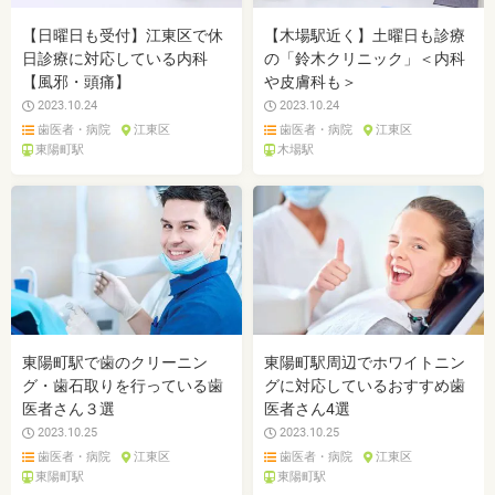
【日曜日も受付】江東区で休
【木場駅近く】土曜日も診療
日診療に対応している内科
の「鈴木クリニック」＜内科
【風邪・頭痛】
や皮膚科も＞
2023.10.24
2023.10.24
歯医者・病院
江東区
歯医者・病院
江東区
東陽町駅
木場駅
東陽町駅で歯のクリーニン
東陽町駅周辺でホワイトニン
グ・歯石取りを行っている歯
グに対応しているおすすめ歯
医者さん３選
医者さん4選
2023.10.25
2023.10.25
歯医者・病院
江東区
歯医者・病院
江東区
東陽町駅
東陽町駅