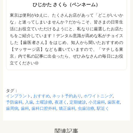
ひじかた さくら（ペンネーム）
東京は便利がゆえに、たくさんお店があって「どこがいいか
な」と迷ってしまいませんか？だからこそ、皆さまの日常生
活にお役立ていただけるようにと、私なりに厳選したお店た
ちをご紹介しています！デンタル意識が高めな私がチョイス
した【歯医者さん】をはじめ、知人から聞いたおすすめの
【マッサージ店】なども書いていますので、「マチしる東
京」内で私の記事に出会ったら、ぜひみなさんの毎日にお役
立てください𑁍
タグ：
インプラント
おすすめ
ネット予約あり
ホワイトニング
予防歯科
入歯
土曜診療
夜遅く
定期健診
小児歯科
歯医者
歯周病
歯科
歯科口腔外科
矯正歯科
虫歯治療
駅近く
関連記事