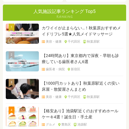
人気施設記事ランキング Top5
1
カワイイが止まらない…！秋葉原おすすめメ
イドリフレ5選★人気メイドマッサージ
美容・健康
千代田区
秋葉原駅
2
【24時間あり】東京都内で深夜・早朝も診
療している歯医者さん6選
歯医者・病院
新宿区
3
【1000円カットあり】秋葉原駅近くの安い
床屋・散髪屋さんまとめ
美容・健康
千代田区
秋葉原駅
4
【格安あり】池袋駅近くのおすすめホール
ケーキ4選！誕生日・手土産
グルメ
豊島区
池袋駅