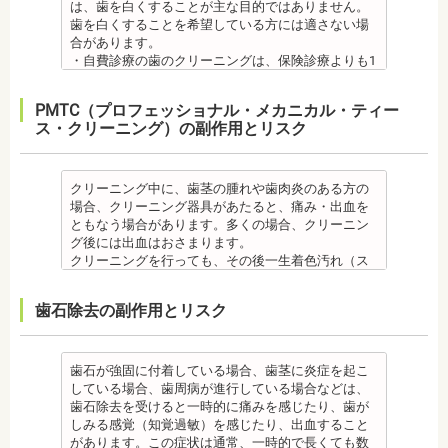
を行う場合、さらに期間を要することになります。
・オールセラミック治療は、本数が多いと費用が高
は、歯を白くすることが主な目的ではありません。
・個人差がありますが子供にとって大きなストレス
いため、矯正前にこれらの治療を終わらせる必要が
炎のリスクが高くなります。間食を控え、矯正治療
・インプラント治療を受けると定期検診、メインテ
額となる場合が多くあります。また、陶器であり強
歯を白くすることを希望している方には適さない場
になる場合があります。装置装着後もしっかりと状
あります。矯正専門の歯科の場合は、一般の歯科で
中に合ったブラッシング指導を歯科医師より受けて
ナンスをし続けなければいけません。人工物である
度は低いため、奥歯には不向きです。前歯でも欠け
合があります。
況を聞いて話し合ってください。
虫歯、歯周病の治療を行う必要もあります。
、毎日丁寧なブラッシング、歯を清潔にしてリスク
インプラントが虫歯になることはありませんが、日
てしまうこともあるため、歯ぎしりのクセがある方
・自費診療の歯のクリーニングは、保険診療よりも1
・矯正中、頭痛、首や肩のこり、強い倦怠感、吐き
治療終了後
を抑えましょう。
ごろから丁寧なメインテナンスが必要となります。
はマウスピースで保護する場合もあります。
度の施術費用が比較的高く、施術時間も長くかかる
気、不眠など不定愁訴が起こることがあります。そ
・矯正終了後に矯正箇所が元に戻る場合もありま
また、歯科医院で歯をクリーニングすることや、フ
また、口の中の衛生状態が悪いと、インプラント周
・保険適用外のつめ物、被せ物もメリットばかりで
可能性があります。
の場合は、鎮痛剤、吐き気止め等、歯科医師の指示
す。
ッ素塗布など、歯科医院でのケアも予防に役立ちま
PMTC（プロフェッショナル・メカニカル・ティー
囲炎という病気にかかる可能性があります。インプ
はなく、デメリットもあるため、検討される方は、
・歯のクリーニングは、歯科医院によって「クリー
のもと服用してください。
・矯正終了して数か月から数年経過するとかみ合わ
す。
ス・クリーニング）の副作用とリスク
ラントの機能をより長く維持するために、定期検診
歯科医師と十分に相談しましょう。
ニング」と書いているところと「PMTC」と書いてい
・治療の経過と治療後の見た目に個人差が大きくあ
せが悪くなる可能性があります。かみ合わせが悪く
・矯正中は、虫歯や歯周病の治療が行えないため矯
が必要となります。
監修医情報 医療法人社団日坂会 理事長 日坂充宏
るところがあります。PMTCは専用の機器が用いられ
らわれる治療です。また、歯科医師との見解の相違
なると、咀嚼障害、頭痛、肩こりを招く事がありま
正前にこれらの治療を終わらせる必要があります。
・インプラント治療は、入れ歯、ブリッジ治療とは
先生
るのに対し、クリーニングは歯科医院によっては歯
も起こりえます。歯科医師とよくご相談ください。
す。
矯正専門の歯科の場合は、一般の歯科で虫歯、歯周
異なり保険適用外となります。
【プロフィール】
石を落とすスケーリングの場合や、PMTCの場合もあ
クリーニング中に、歯茎の腫れや歯肉炎のある方の
・矯正力が強すぎると、歯の根が短くなる「歯根吸
また、かみ合わせのバランスが崩れることで、口が
病の治療を行う必要もあります。
・インプラント治療は、お子様、妊婦の方は受けら
日本大学歯学部卒業
るので、事前に内容を確認されるとよいでしょう。
場合、クリーニング器具があたると、痛み・出血を
収」が起こるリスクが高くなります。
大きく開かない、食事を噛むときに痛みが出る顎関
治療終了後
れません。骨の成長途中になるお子様は、インプラ
日本大学歯学部口腔外科第２講座大学院卒業
監修医情報 医療法人社団日坂会 理事長 日坂充
ともなう場合があります。多くの場合、クリーニン
・歯や骨の状態、歯の動きを妨げる癖があった場
節症を発症する場合があります。他にも自律神経失
・矯正終了後に噛み合わせが悪くなる可能性があり
ント治療はできません。痛み止め、抗生物質等を治
歯学博士（口腔外科学）
宏先生
グ後には出血はおさまります。
合、虫歯や歯周病の発生など、治療計画よりも治療
調症になることもあります。かみ合わせが原因の場
ます。
療に使用するため妊娠中、妊娠の可能性のある方、
日本大学歯学部非常勤講師
【プロフィール】
クリーニングを行っても、その後一生着色汚れ（ス
期間が長くなる場合があります。
合は、かみ合わせの治療を行います。 その他
噛み合わせが悪くなると、咀嚼障害、頭痛、肩こり
授乳中の方は、インプラント治療はお控えくださ
社会福祉法人富士白苑理事
日本大学歯学部卒業
テイン）や歯垢・歯石がつかないわけではありませ
・矯正治療では、歯肉が下がる場合（歯肉退縮）が
・矯正中、頭痛、首や肩のこり、強い倦怠感、吐き
を招く事があります。また、噛み合わせのバランス
い。
日本大学歯学部口腔外科第２講座大学院卒業
ん。クリーニング後にも、日々の生活で再付着しま
あります。特に切歯（せっし：上下前歯各4本）、歯
気、不眠など不定愁訴が起こる場合がありますの
が崩れることで、口が大きく開かない、食事を噛む
・心臓の疾患、骨粗鬆症等、内科的にインプラント
歯石除去の副作用とリスク
歯学博士（口腔外科学）
す。また、歯科のクリーニングだけでは、虫歯や歯
の凸凹が大きい患者様の場合、発症する事がありま
で、鎮痛剤、吐き気止め等、歯科医師の指示のもと
ときに痛みが出る顎関節症を発症する場合がありま
治療に適さないケースもあります。また、普段服薬
日本大学歯学部非常勤講師 社会福祉法人富士白苑理
周病の予防にはなりません。
す。
服用する場合があります。
す。他にも自律神経失調症になることもあります。
している血圧のお薬等も治療に影響する場合があり
事
毎日のブラッシングなどは継続して行う必要があり
・顎の成長に合わせて歯並びを治していくため、一
・治療中と治療後の見た目に個人差が大きくあらわ
噛み合わせが原因の場合は、噛み合わせの治療を行
ます。治療相談時に申告してください。
ます。
歯石が強固に付着している場合、歯茎に炎症を起こ
時的に歯並びが悪い状態になることもあります。
れる治療です。また、歯科医師との見解の相違も起
います。
・歯がない箇所のリカバリー治療ですが、その欠損
備考
している場合、歯周病が進行している場合などは、
・大人になってから再度矯正が必要になることがあ
こりえます。歯科医師とよくご相談ください。
・矯正終了後に矯正箇所が元に戻る場合もありま
箇所のみの治療ではなく、全体のかみ合わせを提案
自宅で、歯磨きをしていても、落とすことの出来な
歯石除去を受けると一時的に痛みを感じたり、歯が
ります。
・矯正力が強すぎると、歯の根が短くなる「歯根吸
す。
してくれる方針を選択するとよいでしょう。
い汚れや、歯石の元となる歯垢・バイオフィルムを
しみる感覚（知覚過敏）を感じたり、出血すること
・定期的な通院などにご協力いただけない場合、治
収」が起こるリスクが高くなります。
その他
・手術ではありますが、麻酔を行うため、手術中に
歯科で専門の機器・技術によって除去する技術で
があります。この症状は通常、一時的で長くても数
療の結果に差が出る場合があります。
・歯や骨の状態、歯の動きを妨げる癖があった場