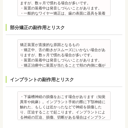
すが、基本的には数日で改善されます。長期間痛む
ますが、数ヶ月で慣れる場合が多いです。
場合は、歯科医師に相談しましょう。
・装置の装着中は発音しづらいことがあります。
金属アレルギー
・一般的なワイヤー矯正は、歯の表面に器具を装着
・多くの場合、矯正装置には金属素材が使用されて
するため、目立ちます。見た目にも矯正をしている
います。金属アレルギーのある方、不安がある方
ことがわかるというリスクがあります。
部分矯正の副作用とリスク
は、皮膚科で行われているパッチテストなどをうけ
・矯正治療中に装置が当たることで頬の内側に傷が
て、アレルギー源を特定し、歯科医師に伝えてくだ
ついたり、口内炎になったり、歯の移動に伴う痛み
さい。矯正装置を装着したあとに、皮膚や口腔の粘
を感じることもありますので、必要に応じワックス
膜にアレルギー症状が起きた場合は、速やかに歯科
で対処する場合やその他の対処策を行う場合があり
矯正装置が直接的な原因となるもの
医師の指示を仰いでください。
ます。
・矯正中、舌の動きがスムーズにいかない場合があ
抜歯・麻酔 ・矯正をしたい箇所に十分なスペースが
・矯正装置を装着した直後や、ワイヤーを交換した
りますが、数ヶ月で慣れる場合が多いです。
ない場合は、抜歯を必要とすることもあります。健
直後に痛みを感じることがありますが、数日でおさ
・装置の装着中は発音しづらいことがあります。
康上問題のない歯を抜歯する場合もあります。
まる場合が多いです。また、冷たいものを飲んだと
・矯正治療中に装置が当たることで頬の内側に傷が
・抜歯する場合は麻酔注射を行います。麻酔薬の中
きにしみる「知覚過敏」があらわれる場合がありま
ついたり、口内炎になったり、歯の移動に伴う痛み
には、成分に心拍数、血圧を上げる作用があるもの
すが、数日で改善されます。長期間痛む場合は、歯
を感じることもありますので、必要に応じワックス
インプラントの副作用とリスク
もあるため、心が起こることもあります。臓や血圧
科医師に相談しましょう。
で対処する場合やその他の対処策を行う場合があり
に問題がある方が使用すると、動悸、血圧上昇を起
金属アレルギー
ます。
こす場合があります。また、麻酔がきいている最中
・矯正装置には、さまざまな金属素材が使用されて
・矯正装置を装着した直後や、ワイヤーを交換した
は、頬を噛んだり、熱いものを飲んだりしてもわか
いるため、金属アレルギーのある方、不安がある方
直後に痛みを感じることがありますが、数日でおさ
・下歯槽神経の損傷をおこす場合があります（知覚
らないため、口腔内を傷つけるリスクがあります。
は、皮膚科で行われているパッチテストをうけて、
まる場合が多いです。また、冷たいものを飲んだと
異常や鈍麻）。インプラント手術の際に下顎神経に
さらに、麻酔によって悪心、嘔吐、アレルギー反応
アレルギー材料を特定し、歯科医師に伝えてくださ
きにしみる「知覚過敏」があらわれる場合がありま
触れた、もしくは近かったなどで神経を損傷した
虫歯・歯周病 ・矯正治療中、矯正装置の周りなど、
い。矯正装置を装着したあとに、皮膚や口腔の粘膜
すが、基本的には数日で改善されます。長期間痛む
り、圧迫することで起こります。インプラントによ
ブラッシング（歯磨き）しにくい部分ができるた
にアレルギー症状が起きた場合は、速やかに歯科医
場合は、歯科医師に相談しましょう。
る神経の圧迫、損傷、切断がある場合はインプラン
め、虫歯や歯周炎のリスクが高くなります。
師の指示を仰いでください。
金属アレルギー
トを撤去します。経過を見る場合や、内服薬で治療
間食を控え、矯正治療中に合ったブラッシング指導
抜歯・麻酔
・矯正装置には、さまざまな金属素材が使用されて
を行うこともあります。