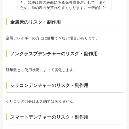
先生
シ、歯間掃除などは必要です。
と、普段は歯の表面にある保護膜を溶かしてしまう
【プロフィール】
備考 フッ素を塗布して、歯をコーティングし虫歯に
ため、歯の表面が荒れやすくなります。一般的に24
日本大学歯学部卒業
強い歯にする予防歯科処置です。もともとフッ素は
～48時間程度で保護膜はもとに戻りますが、その間
日本大学歯学部口腔外科第２講座大学院卒業
体内に存在している物質の一つなので安心して使用
は特に注意が必要です。
金属床のリスク・副作用
歯学博士（口腔外科学）
することが可能です。特に、塗布する時期に制限が
・ホワイトニング剤の影響で知覚過敏がおこるケー
日本大学歯学部非常勤講師
ないため、生えたての乳歯にも塗布することが可能
スがあります。薬剤が歯の神経に強い刺激を与えて
社会福祉法人富士白苑理事
です。
しまうため、神経が敏感になりやすいのです。オフ
金属アレルギーの方には使用できない場合があります。
監修医情報 菊地由利佳先生
ィスホワイトニングで使用する薬剤はホームホワイ
【プロフィール】
トニングのものより濃度が高いため、より知覚過敏
日本歯科大学新潟生命歯学部卒業
になりやすい傾向があります。
ノンクラスプデンチャーのリスク・副作用
新潟大学医歯学総合病院にて研修
・歯科で行うホワイトニングでも1回の施術で思った
都内歯科医院にて勤務
ような白さに仕上がらないことがあります。また、
個人の歯の特徴により色ムラが出ることがありま
経年数とご使用状況によって劣化します。
す。歯の厚みの違いやホワイトニングの作用が出に
くい部分があることなどにより、想定した白さや均
一な白さにならないことがあるのです。これは、常
シリコンデンチャーのリスク・副作用
に起こるということではなく、個人差が大きいた
め、実際のところは施術をしてみないと分からない
と言わざるを得ません。しかし、ホワイトニングを
続けていくことで目立たなくなることが多いです。
シリコンの部分は永久的ではありません。
・ホワイトニング後は、徐々に色戻りをおこす場合
がほとんどです。
スマートデンチャーのリスク・副作用
・白さを維持するためにはメンテナンスが必要にな
ります。歯科医師によって、違いがありますので事
前にご確認ください。