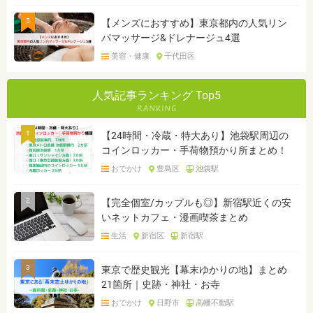
5
【メンズにおすすめ】東京都内の人気リン
パマッサージ&ドレナージュ4選
美容・健康
千代田区
人気記事ランキング Top5
1
【24時間・冷蔵・特大あり】池袋駅周辺の
コインロッカー・手荷物預かり所まとめ！
おでかけ
豊島区
池袋駅
2
【完全個室/カップルも◎】新宿駅近くの安
いネットカフェ・漫画喫茶まとめ
生活
新宿区
新宿駅
3
東京で歴史観光【幕末ゆかりの地】まとめ
21箇所｜史跡・神社・お寺
おでかけ
日野市
高幡不動駅