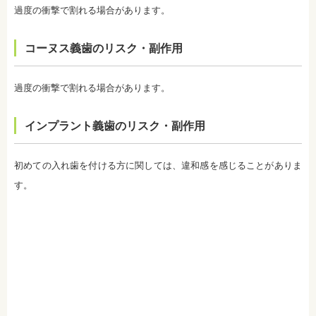
・ホワイトニングは、歯の表面が荒れる、知覚過敏
過度の衝撃で割れる場合があります。
になる可能性があります。
・ホワイトニング中は、お茶、コーヒー、カレー、
ケチャップなど避けたほうがいい飲み物、食事があ
コーヌス義歯のリスク・副作用
ります。また、ホワイトニングが終わってもこれら
の飲み物、食事を避けたほうが白さは持続します。
監修医情報 医療法人社団日坂会 理事長 日坂充宏
過度の衝撃で割れる場合があります。
先生
【プロフィール】
日本大学歯学部卒業
インプラント義歯のリスク・副作用
日本大学歯学部口腔外科第２講座大学院卒業
歯学博士（口腔外科学）
日本大学歯学部非常勤講師
初めての入れ歯を付ける方に関しては、違和感を感じることがありま
社会福祉法人富士白苑理事
す。