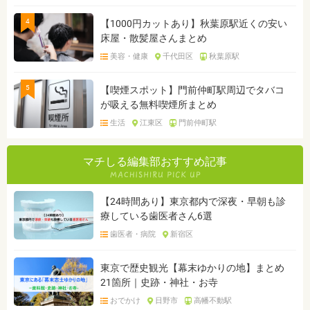
4
【1000円カットあり】秋葉原駅近くの安い
床屋・散髪屋さんまとめ
美容・健康
千代田区
秋葉原駅
5
【喫煙スポット】門前仲町駅周辺でタバコ
が吸える無料喫煙所まとめ
生活
江東区
門前仲町駅
マチしる編集部おすすめ記事
【24時間あり】東京都内で深夜・早朝も診
療している歯医者さん6選
歯医者・病院
新宿区
東京で歴史観光【幕末ゆかりの地】まとめ
21箇所｜史跡・神社・お寺
おでかけ
日野市
高幡不動駅