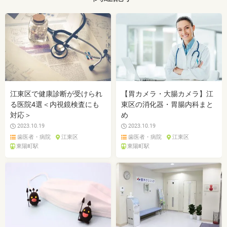
江東区で健康診断が受けられ
【胃カメラ・大腸カメラ】江
る医院4選＜内視鏡検査にも
東区の消化器・胃腸内科まと
対応＞
め
2023.10.19
2023.10.19
歯医者・病院
江東区
歯医者・病院
江東区
東陽町駅
東陽町駅