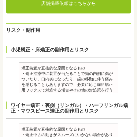
店舗掲載依頼はこちらから
リスク・副作用
小児矯正・床矯正の副作用とリスク
矯正装置が直接的な原因となるもの
・矯正治療中に装置が当たることで頬の内側に傷が
ついたり、口内炎になったり、歯の移動に伴う痛み
を感じることもありますので、必要に応じ歯科矯正
用ワックスで対処する場合やその他の対処策を行う
場合があります。
・舌の動きがスムーズにいかない場合があります
ワイヤー矯正・裏側（リンガル）・ハーフリンガル矯
が、数ヶ月で慣れることが多いです。
正・マウスピース矯正の副作用とリスク
・装置の装着中は発音しづらいことがあります。
・矯正装置を装着した直後や、ワイヤーを交換した
直後に痛みを感じることがありますが、数日でおさ
まる場合が多いです。また、冷たいものを飲んだと
矯正装置が直接的な原因となるもの
きにしみる「知覚過敏」があらわれる場合がありま
・矯正中舌の動きがスムーズにいかない場合があり