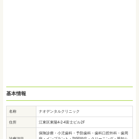
基本情報
名称
ナオデンタルクリニック
住所
江東区東陽4-2-4富士ビル2F
保険診療・小児歯科・予防歯科・歯科口腔外科・歯周
診療項目
病・インプラント・顎関節症・クリーニング・親知ら