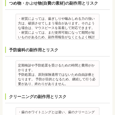
つめ物・かぶせ物(自費の素材)の副作用とリスク
を歯科医師より受けて 、毎日丁寧なブラッシング、
・矯正をしたい箇所に十分なスペースがない場合
いるため、金属アレルギーのある方、不安がある方
・上あごにインプラントを埋める際に、上顎洞を破
歯を清潔にしてリスクを抑えましょう。また、歯科
は、抜歯を必要とする場合もあります。健康上問題
は、皮膚科で行われているパッチテストをうけて、
る場合があります。手術した時に感染が生じると蓄
医院において、歯のクリーニングやフッ素塗布など
のない歯の抜歯の場合もあります。
アレルギー材料を特定し、歯科医師に伝えてくださ
膿症になる場合があります。この場合は、インプラ
のケアをすることも役立ちます。
・抜歯する場合は麻酔注射を行います。麻酔の中に
い。矯正装置を装着したあとに、皮膚や口腔の粘膜
ントを除去する場合もあります。また、蓄膿症の治
・材質によっては、歯ぎしりや噛みしめる力の強い
・矯正中に虫歯が悪化した場合は、矯正終了後に虫
は、成分に心拍数、血圧を上げる作用があるものも
にアレルギー症状が起きた場合は、速やかに歯科医
療には耳鼻咽喉科にて治療が必要な場合もありま
方は、破損させてしまう場合があります。そのよう
歯の治療をする、もしくは、矯正中に器具を一度外
あるため、心臓や血圧に問題がある方が使用する
師の指示を仰いでください。
す。
な場合は、マウスピースを装着して対応できます。
して治療を行う必要が生じることがあります。
と、動悸、血圧上昇を起こす場合があります。ま
抜歯・麻酔
・インプラントは、入れ歯の治療とは異なり、外科
・材質によっては、まだ使用可能になって期間が短
・基本的に、矯正中には虫歯や歯周病の治療が行え
た、頬を噛んでもわからなかったり、熱いものを飲
・矯正をしたい箇所に十分なスペースがない場合
手術を行う必要があります。手術により今までは何
いものがあるため、副作用報告がなくともよく検討
ません。そのため矯正前にこれらの治療を終わらせ
んでもわからないため、口腔内を傷つけるリスクが
は、抜歯を必要とする場合もあります。健康上問題
の問題もなかった神経や血管などにも手を加えるこ
する必要があります。
る必要があります。矯正を専門とする歯科医院の場
あります。
のない歯の抜歯の場合もあります。抜歯する場合は
とがあるためリスクがあります。また、手術自体受
ジルコニア
合は、一般的な歯科医院で、事前に虫歯、歯周病の
予防歯科の副作用とリスク
さらに、麻酔によって悪心、嘔吐、アレルギー反応
痛みを感じることもありますので、歯科医師の判断
けられない場合もあります。免疫力や抵抗力が低下
・ジルコニア自体が割れてしまうのではなく、表面
治療を行う必要があることもあります。
が起こることもあります。
のもと麻酔を行うこともあります。麻酔の中には、
しやすく、歯周病の発生リスクの高いとされる糖尿
を覆っているポーセレンというセラミックが割れて
治療終了後
虫歯・歯周病
成分に心拍数、血圧を上げる作用があるものもある
病の方、口腔内の衛生状態の悪い方や、あごの骨が
しまうことのほうが多くあります。
・矯正終了後に矯正箇所が元に戻る場合もありま
・矯正中、虫歯が悪化する場合があります。治療終
ため、心臓や血圧に問題がある方が使用すると、動
足りない方、喫煙者の方は、事前に生活習慣の改
原因のひとつとしては、ポーセレンというセラミッ
定期検診や予防処置を受けるための時間と費用がか
す。その程度に個人差があります。
了後に虫歯の治療をする場合と器具を一度外して虫
悸、血圧上昇を起こす場合があります。また、頬を
善、治療が必要となる場合があります。
クとジルコニアの密着度が、セラミック同士との場
かります。
・矯正終了して数か月から数年経過すると噛み合わ
歯の治療を行う場合があります。
噛んでもわからなかったり、熱いものを飲んでもわ
・インプラント術後すぐには違和感があったり、痛
合や金属とセラミックとの場合に比べて、若干弱い
予防処置は、原則保険適用ではないため自由診療と
せが悪くなる可能性があります。噛み合わせが悪く
・矯正治療中、矯正装置の周りなど、ブラッシング
からないため、口腔内を傷つけるリスクがありま
み、腫れ、出血などが発生する場合がありますが、
場合があるからです。他にも、激しい歯ぎしりをす
なります。 予防が目的となるため、継続して行う必
なると、咀嚼障害の場合は、噛み合わせの治療を行
（歯磨き）しにくい部分ができるため、虫歯や歯周
す。さらに、麻酔によって悪心、嘔吐、アレルギー
これらの症状の多くについては一時的なもので、多
る人の場合、どうしてもセラミックの部分はジルコ
要があり、終わりがありません。
います、頭痛、肩こりを招く事があります。また、
炎のリスクが高くなります。間食を控え、矯正治療
反応が起こることもあります。
くの場合2～3日で治まります。
ニアよりも強度が落ちるので、割れてしまうケース
監修医情報 菊地由利佳先生
噛み合わせのバランスが崩れることで、口が大きく
中に合ったブラッシング指導を歯科医師より受けて
虫歯・歯周病
・治療期間が長くかかる場合があります。あごの骨
があります。
【プロフィール】
開かない、食事を噛むときに痛みが出る顎関節症を
、毎日丁寧なブラッシング、歯を清潔にしてリスク
クリーニングの副作用とリスク
・矯正中、虫歯が悪化する場合があります。治療終
に穴をあけて人工の歯根を埋め込み、その上に人工
メタルセラミック
日本歯科大学新潟生命歯学部卒業
発症する場合があります。
を抑えましょう。
了後に虫歯の治療をする場合と器具を一度外して虫
の歯を被せるため、インプラントが骨に接着するま
・メタルセラミック(セラミックボンド)治療は、歯と
新潟大学医歯学総合病院にて研修
他にも自律神経失調症になることもあります。噛み
また、歯科医院で歯をクリーニングすることや、フ
歯の治療を行う場合があります。
でに3ケ月～6ケ月程度の治癒期間を要します。ま
歯茎の境が黒く変色してしまうケースがあります。
都内歯科医院にて勤務
合わせが原因。
ッ素塗布など、歯科医院でのケアも役立ちます。
・矯正治療中、矯正装置の周りなど、ブラッシング
た、インプラントを埋め込む骨の厚みを増やす手術
オールセラミック
・歯のホワイトニングとは違い、歯のクリーニング
その他
・矯正中は、基本的に虫歯や歯周病の治療が行えな
（歯磨き）しにくい部分ができるため、虫歯や歯周