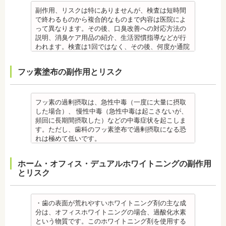
す。
合もあります。健康保険の適用外となり自由診療と
を受診してください。
勤務
療」を終えて歯並びが改善されても、まだ歯が元の
ウダー粒子をジェット噴射で歯に吹き付け、歯にこ
・特殊な噛み合わせ、骨の硬さ、歯のかたちの場合
なります。
・個人差があり、かなりのストレスを受ける患者様
副作用、リスクは特にありませんが、検査は短時間
位置に戻ろうとする傾向があるため、一定期間動か
びりついた汚れを落とすことができます。
は、治療期間が長くなる場合があります。
備考
もいます。
で終わるものから複合的なものまで内容は医院によ
した歯を正しい位置にとどめておく保定が必要で
歯科で主に歯の着色やタバコのヤニ除去の用途とし
・舌で歯を押す癖や、歯並びに悪影響をあたえる癖
ご自身の唾液の量、性質、虫歯の原因菌の量を知
・矯正中は、器具を装着するため、食べかすが詰ま
って異なります。その後、口臭改善への対応方法の
す。歯の位置が安定するまでの保定期間には個人差
て使われていますが、歯周ポケット内の歯周病の細
が改善されない方は、治療期間が延びる場合があり
り、虫歯予防とセルフケア強化を目的とした検査で
りやすく虫歯、歯周病を招きやすくなります。（矯
説明、消臭ケア用品の紹介、生活習慣指導などが行
があるので、治療後も歯科医師の指示を守ってくだ
菌除去にも効果があります。
ます。
す。
正器具をつけている箇所の虫歯治療は、基本的に矯
われます。検査は1回ではなく、その後、何度か通院
さい。
監修医情報 菊地由利佳先生
・矯正治療で歯を動かして歯並びを整える「動的治
[虫歯菌検査で確認できる内容] (例)
正終了まで治療できません。）
が必要となる場合があります。
監修医情報 医療法人社団日坂会 理事長 日坂充宏
【プロフィール】
療」を終えて歯並びが改善されても、まだ歯が元の
・虫歯菌の数が少ないのか多いのか
・虫歯や歯周炎が発生すると一旦、装置を取り外し
健康保険の適用外となり自由診療となります。
フッ素塗布の副作用とリスク
先生
日本歯科大学新潟生命歯学部卒業
位置に戻ろうとする傾向があるため、一定期間動か
・酸性度（酸性になる程歯が溶けやすい）
て歯科医院で治療をする場合もあります。
備考
【プロフィール】
新潟大学医歯学総合病院にて研修
した歯をとどめておく保定が必要です。歯の位置が
・緩衝能・白血球・タンパク質・口の中の清潔度 ま
・患者様が、取り外しできる矯正装置や補助装置の
口臭は、体調や病気と関わりがあることも多く、口
日本大学歯学部卒業
都内歯科医院にて勤務
安定するまでの保定期間には個人差があるので、治
た、よく噛んでいるか、甘いものを摂る頻度なども
装着時間を守っていなかったり、定期的な来院がで
臭で悩んでいる場合はその関連性も合わせて検査が
日本大学歯学部口腔外科第２講座大学院卒業
療後も歯科医師の指示を守ってください。
同時に確認します。
きなかった場合は、治療期間が延びる場合がありま
必要です。また、よく食べる食べ物、ブラッシング
フッ素の過剰摂取は、急性中毒（一度に大量に摂取
歯学博士（口腔外科学）
・矯正終了後に矯正箇所が元に戻る場合もありま
監修医情報 菊地由利佳先生
す。
不足、喫煙や飲酒などが影響する場合もあるので、
した場合）、 慢性中毒（急性中毒は起こさないが、
日本大学歯学部非常勤講師
す。
【プロフィール】
・特殊な噛み合わせ、骨の硬さ、歯のかたちの場合
原因がわかれば口臭軽減に向けて指導が行われま
頻回に長期間摂取した）などの中毒症状を起こしま
社会福祉法人富士白苑理事
監修医情報 医療法人社団日坂会 理事長 日坂充宏
日本歯科大学新潟生命歯学部卒業
は、治療期間が長くなる場合があります。
す。
す。ただし、歯科のフッ素塗布で過剰摂取になる恐
先生
新潟大学医歯学総合病院にて研修
・舌で歯を押す癖や、歯並びに悪影響をあたえる癖
監修医情報 菊地由利佳先生
れは極めて低いです。
【プロフィール】 日本大学歯学部卒業
都内歯科医院にて勤務
が改善されない方は、治療期間が延びる場合があり
【プロフィール】
また、歯の形成期に過度にフッ素を摂取すると歯の
日本大学歯学部口腔外科第２講座大学院卒業
ます。
日本歯科大学新潟生命歯学部卒業
フッ素症（斑状歯）が発生する場合があります。
ホーム・オフィス・デュアルホワイトニングの副作用
歯学博士（口腔外科学）
・矯正治療で歯を動かして歯並びを整える「動的治
新潟大学医歯学総合病院にて研修
（過剰摂取）推定中毒量は、5歳児（体重18Kg）が
とリスク
日本大学歯学部非常勤講師
療」を終えて歯並びが改善されても、まだ歯が元の
都内歯科医院にて勤務
週5回法のフッ化物洗口液（0.05％フッ化ナトリウム
社会福祉法人富士白苑理事
位置に戻ろうとする傾向があるため、一定期間動か
溶液）を40人分一度に飲んだ場合に到達（厚生労働
した歯をとどめておく保定が必要です。歯の位置が
省 フッ化物の急性中毒量 e-ヘルスネット）
安定するまでの保定期間には個人差があるので、治
また、フッ素を塗った場合でも、ブラッシング不足
・歯の表面が荒れやすいホワイトニング剤の主な成
療後も歯科医師の指示を守ってください。
や磨き残しがあれば虫歯はできてしまいます。フッ
分は、オフィスホワイトニングの場合、過酸化水素
監修医情報 医療法人社団日坂会 理事長 日坂充宏
素は虫歯ができにくくなるだけで、通常の歯ブラ
という物質です。このホワイトニング剤を使用する