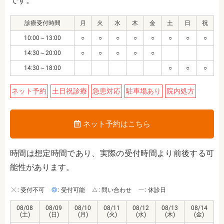
です。
診療受付時間
月
火
水
木
金
土
日
祝
10:00～13:00
○
○
○
○
○
○
○
○
14:30～20:00
○
○
○
○
○
14:30～18:00
○
○
○
ネット予約
土日祝診療
急患対応
駐車場あり
院内処方
ネット予約はこちら
時間は想定時間であり、実際の受付時間より前後する可
能性があります。
: 受付不可
: 受付可能
: 問い合わせ
: 休診日
08/08
08/09
08/10
08/11
08/12
08/13
08/14
(土)
(日)
(月)
(火)
(水)
(木)
(金)