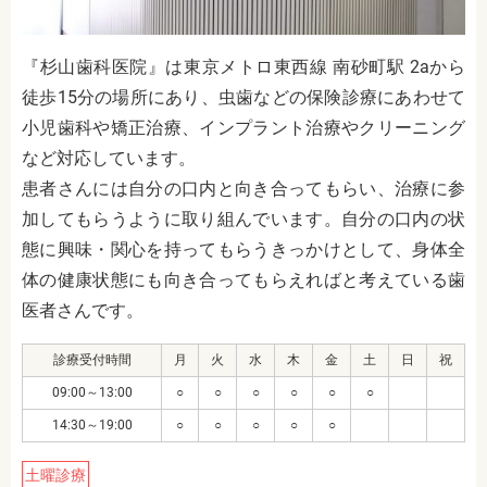
『
杉山歯科医院
』は
東京メトロ東西線 南砂町駅 2aから
徒歩15分
の場所にあり、虫歯などの保険診療にあわせて
小児歯科や矯正治療、インプラント治療やクリーニング
など対応しています。
患者さんには自分の口内と向き合ってもらい、治療に参
加してもらうように取り組んでいます。自分の口内の状
態に興味・関心を持ってもらうきっかけとして、身体全
体の健康状態にも向き合ってもらえればと考えている歯
医者さんです。
診療受付時間
月
火
水
木
金
土
日
祝
09:00～13:00
○
○
○
○
○
○
14:30～19:00
○
○
○
○
○
土曜診療