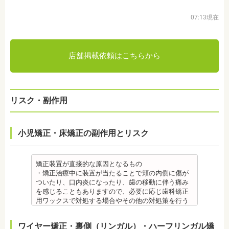
07:13現在
店舗掲載依頼はこちらから
リスク・副作用
小児矯正・床矯正の副作用とリスク
矯正装置が直接的な原因となるもの
・矯正治療中に装置が当たることで頬の内側に傷が
ついたり、口内炎になったり、歯の移動に伴う痛み
を感じることもありますので、必要に応じ歯科矯正
用ワックスで対処する場合やその他の対処策を行う
場合があります。
・舌の動きがスムーズにいかない場合があります
ワイヤー矯正・裏側（リンガル）・ハーフリンガル矯
が、数ヶ月で慣れることが多いです。