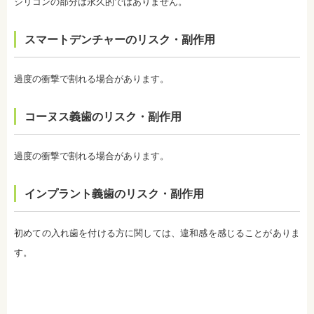
続けていくことで目立たなくなることが多いです。
シリコンの部分は永久的ではありません。
・ホワイトニング後は、徐々に色戻りをおこす場合
がほとんどです。
スマートデンチャーのリスク・副作用
・白さを維持するためにはメンテナンスが必要にな
ります。歯科医師によって、違いがありますので事
前にご確認ください。
・ホワイトニングは、歯の表面が荒れる、知覚過敏
過度の衝撃で割れる場合があります。
になる可能性があります。
・ホワイトニング中は、お茶、コーヒー、カレー、
ケチャップなど避けたほうがいい飲み物、食事があ
コーヌス義歯のリスク・副作用
ります。また、ホワイトニングが終わってもこれら
の飲み物、食事を避けたほうが白さは持続します。
監修医情報 医療法人社団日坂会 理事長 日坂充宏
過度の衝撃で割れる場合があります。
先生
【プロフィール】
日本大学歯学部卒業
インプラント義歯のリスク・副作用
日本大学歯学部口腔外科第２講座大学院卒業
歯学博士（口腔外科学）
日本大学歯学部非常勤講師
初めての入れ歯を付ける方に関しては、違和感を感じることがありま
社会福祉法人富士白苑理事
す。