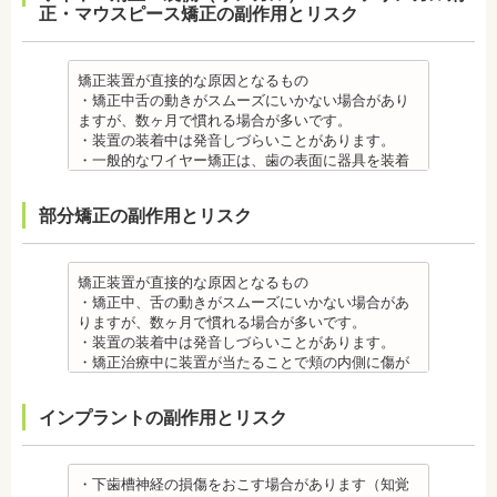
正・マウスピース矯正の副作用とリスク
・装置の装着中は発音しづらいことがあります。
・矯正装置を装着した直後や、ワイヤーを交換した
直後に痛みを感じることがありますが、数日でおさ
まる場合が多いです。また、冷たいものを飲んだと
矯正装置が直接的な原因となるもの
きにしみる「知覚過敏」があらわれる場合がありま
・矯正中舌の動きがスムーズにいかない場合があり
すが、基本的には数日で改善されます。長期間痛む
ますが、数ヶ月で慣れる場合が多いです。
場合は、歯科医師に相談しましょう。
・装置の装着中は発音しづらいことがあります。
金属アレルギー
・一般的なワイヤー矯正は、歯の表面に器具を装着
・多くの場合、矯正装置には金属素材が使用されて
するため、目立ちます。見た目にも矯正をしている
います。金属アレルギーのある方、不安がある方
ことがわかるというリスクがあります。
部分矯正の副作用とリスク
は、皮膚科で行われているパッチテストなどをうけ
・矯正治療中に装置が当たることで頬の内側に傷が
て、アレルギー源を特定し、歯科医師に伝えてくだ
ついたり、口内炎になったり、歯の移動に伴う痛み
さい。矯正装置を装着したあとに、皮膚や口腔の粘
を感じることもありますので、必要に応じワックス
膜にアレルギー症状が起きた場合は、速やかに歯科
で対処する場合やその他の対処策を行う場合があり
矯正装置が直接的な原因となるもの
医師の指示を仰いでください。
ます。
・矯正中、舌の動きがスムーズにいかない場合があ
抜歯・麻酔 ・矯正をしたい箇所に十分なスペースが
・矯正装置を装着した直後や、ワイヤーを交換した
りますが、数ヶ月で慣れる場合が多いです。
ない場合は、抜歯を必要とすることもあります。健
直後に痛みを感じることがありますが、数日でおさ
・装置の装着中は発音しづらいことがあります。
康上問題のない歯を抜歯する場合もあります。
まる場合が多いです。また、冷たいものを飲んだと
・矯正治療中に装置が当たることで頬の内側に傷が
・抜歯する場合は麻酔注射を行います。麻酔薬の中
きにしみる「知覚過敏」があらわれる場合がありま
ついたり、口内炎になったり、歯の移動に伴う痛み
には、成分に心拍数、血圧を上げる作用があるもの
すが、数日で改善されます。長期間痛む場合は、歯
を感じることもありますので、必要に応じワックス
インプラントの副作用とリスク
もあるため、心が起こることもあります。臓や血圧
科医師に相談しましょう。
で対処する場合やその他の対処策を行う場合があり
に問題がある方が使用すると、動悸、血圧上昇を起
金属アレルギー
ます。
こす場合があります。また、麻酔がきいている最中
・矯正装置には、さまざまな金属素材が使用されて
・矯正装置を装着した直後や、ワイヤーを交換した
は、頬を噛んだり、熱いものを飲んだりしてもわか
いるため、金属アレルギーのある方、不安がある方
直後に痛みを感じることがありますが、数日でおさ
・下歯槽神経の損傷をおこす場合があります（知覚