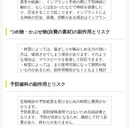
らないため、口腔内を傷つけるリスクがあります。
は、皮膚科で行われているパッチテストをうけて、
まる場合が多いです。また、冷たいものを飲んだと
異常や鈍麻）。インプラント手術の際に下顎神経に
さらに、麻酔によって悪心、嘔吐、アレルギー反応
アレルギー材料を特定し、歯科医師に伝えてくださ
きにしみる「知覚過敏」があらわれる場合がありま
触れた、もしくは近かったなどで神経を損傷した
虫歯・歯周病 ・矯正治療中、矯正装置の周りなど、
い。矯正装置を装着したあとに、皮膚や口腔の粘膜
すが、基本的には数日で改善されます。長期間痛む
り、圧迫することで起こります。インプラントによ
ブラッシング（歯磨き）しにくい部分ができるた
にアレルギー症状が起きた場合は、速やかに歯科医
場合は、歯科医師に相談しましょう。
る神経の圧迫、損傷、切断がある場合はインプラン
め、虫歯や歯周炎のリスクが高くなります。
師の指示を仰いでください。
金属アレルギー
トを撤去します。経過を見る場合や、内服薬で治療
間食を控え、矯正治療中に合ったブラッシング指導
抜歯・麻酔
・矯正装置には、さまざまな金属素材が使用されて
を行うこともあります。
つめ物・かぶせ物(自費の素材)の副作用とリスク
を歯科医師より受けて 、毎日丁寧なブラッシング、
・矯正をしたい箇所に十分なスペースがない場合
いるため、金属アレルギーのある方、不安がある方
・上あごにインプラントを埋める際に、上顎洞を破
歯を清潔にしてリスクを抑えましょう。また、歯科
は、抜歯を必要とする場合もあります。健康上問題
は、皮膚科で行われているパッチテストをうけて、
る場合があります。手術した時に感染が生じると蓄
医院において、歯のクリーニングやフッ素塗布など
のない歯の抜歯の場合もあります。
アレルギー材料を特定し、歯科医師に伝えてくださ
膿症になる場合があります。この場合は、インプラ
のケアをすることも役立ちます。
・抜歯する場合は麻酔注射を行います。麻酔の中に
い。矯正装置を装着したあとに、皮膚や口腔の粘膜
ントを除去する場合もあります。また、蓄膿症の治
・材質によっては、歯ぎしりや噛みしめる力の強い
・矯正中に虫歯が悪化した場合は、矯正終了後に虫
は、成分に心拍数、血圧を上げる作用があるものも
にアレルギー症状が起きた場合は、速やかに歯科医
療には耳鼻咽喉科にて治療が必要な場合もありま
方は、破損させてしまう場合があります。そのよう
歯の治療をする、もしくは、矯正中に器具を一度外
あるため、心臓や血圧に問題がある方が使用する
師の指示を仰いでください。
す。
な場合は、マウスピースを装着して対応できます。
して治療を行う必要が生じることがあります。
と、動悸、血圧上昇を起こす場合があります。ま
抜歯・麻酔
・インプラントは、入れ歯の治療とは異なり、外科
・材質によっては、まだ使用可能になって期間が短
・基本的に、矯正中には虫歯や歯周病の治療が行え
た、頬を噛んでもわからなかったり、熱いものを飲
・矯正をしたい箇所に十分なスペースがない場合
手術を行う必要があります。手術により今までは何
いものがあるため、副作用報告がなくともよく検討
ません。そのため矯正前にこれらの治療を終わらせ
んでもわからないため、口腔内を傷つけるリスクが
は、抜歯を必要とする場合もあります。健康上問題
の問題もなかった神経や血管などにも手を加えるこ
する必要があります。
る必要があります。矯正を専門とする歯科医院の場
あります。
のない歯の抜歯の場合もあります。抜歯する場合は
とがあるためリスクがあります。また、手術自体受
ジルコニア
合は、一般的な歯科医院で、事前に虫歯、歯周病の
予防歯科の副作用とリスク
さらに、麻酔によって悪心、嘔吐、アレルギー反応
痛みを感じることもありますので、歯科医師の判断
けられない場合もあります。免疫力や抵抗力が低下
・ジルコニア自体が割れてしまうのではなく、表面
治療を行う必要があることもあります。
が起こることもあります。
のもと麻酔を行うこともあります。麻酔の中には、
しやすく、歯周病の発生リスクの高いとされる糖尿
を覆っているポーセレンというセラミックが割れて
治療終了後
虫歯・歯周病
成分に心拍数、血圧を上げる作用があるものもある
病の方、口腔内の衛生状態の悪い方や、あごの骨が
しまうことのほうが多くあります。
・矯正終了後に矯正箇所が元に戻る場合もありま
・矯正中、虫歯が悪化する場合があります。治療終
ため、心臓や血圧に問題がある方が使用すると、動
足りない方、喫煙者の方は、事前に生活習慣の改
原因のひとつとしては、ポーセレンというセラミッ
定期検診や予防処置を受けるための時間と費用がか
す。その程度に個人差があります。
了後に虫歯の治療をする場合と器具を一度外して虫
悸、血圧上昇を起こす場合があります。また、頬を
善、治療が必要となる場合があります。
クとジルコニアの密着度が、セラミック同士との場
かります。
・矯正終了して数か月から数年経過すると噛み合わ
歯の治療を行う場合があります。
噛んでもわからなかったり、熱いものを飲んでもわ
・インプラント術後すぐには違和感があったり、痛
合や金属とセラミックとの場合に比べて、若干弱い
予防処置は、原則保険適用ではないため自由診療と
せが悪くなる可能性があります。噛み合わせが悪く
・矯正治療中、矯正装置の周りなど、ブラッシング
からないため、口腔内を傷つけるリスクがありま
み、腫れ、出血などが発生する場合がありますが、
場合があるからです。他にも、激しい歯ぎしりをす
なります。 予防が目的となるため、継続して行う必
なると、咀嚼障害の場合は、噛み合わせの治療を行
（歯磨き）しにくい部分ができるため、虫歯や歯周
す。さらに、麻酔によって悪心、嘔吐、アレルギー
これらの症状の多くについては一時的なもので、多
る人の場合、どうしてもセラミックの部分はジルコ
要があり、終わりがありません。
います、頭痛、肩こりを招く事があります。また、
炎のリスクが高くなります。間食を控え、矯正治療
反応が起こることもあります。
くの場合2～3日で治まります。
ニアよりも強度が落ちるので、割れてしまうケース
監修医情報 菊地由利佳先生