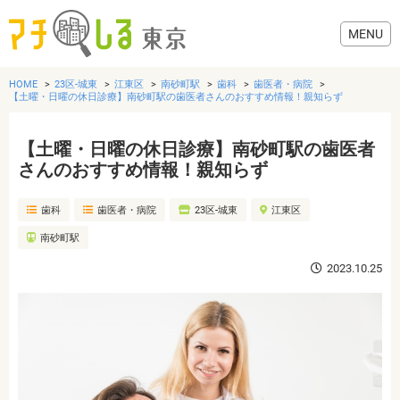
HOME
23区-城東
江東区
南砂町駅
歯科
歯医者・病院
【土曜・日曜の休日診療】南砂町駅の歯医者さんのおすすめ情報！親知らず
【土曜・日曜の休日診療】南砂町駅の歯医者
グルメ
さんのおすすめ情報！親知らず
歯科
歯医者・病院
23区-城東
江東区
美容・健康
南砂町駅
歯医者・病院
2023.10.25
おでかけ
生活