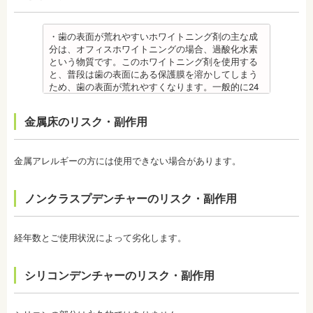
社会福祉法人富士白苑理事
位置に戻ろうとする傾向があるため、一定期間動か
溶液）を40人分一度に飲んだ場合に到達（厚生労働
した歯をとどめておく保定が必要です。歯の位置が
省 フッ化物の急性中毒量 e-ヘルスネット）
安定するまでの保定期間には個人差があるので、治
また、フッ素を塗った場合でも、ブラッシング不足
・歯の表面が荒れやすいホワイトニング剤の主な成
療後も歯科医師の指示を守ってください。
や磨き残しがあれば虫歯はできてしまいます。フッ
分は、オフィスホワイトニングの場合、過酸化水素
監修医情報 医療法人社団日坂会 理事長 日坂充宏
素は虫歯ができにくくなるだけで、通常の歯ブラ
という物質です。このホワイトニング剤を使用する
先生
シ、歯間掃除などは必要です。
と、普段は歯の表面にある保護膜を溶かしてしまう
【プロフィール】
備考 フッ素を塗布して、歯をコーティングし虫歯に
ため、歯の表面が荒れやすくなります。一般的に24
日本大学歯学部卒業
強い歯にする予防歯科処置です。もともとフッ素は
～48時間程度で保護膜はもとに戻りますが、その間
日本大学歯学部口腔外科第２講座大学院卒業
体内に存在している物質の一つなので安心して使用
は特に注意が必要です。
金属床のリスク・副作用
歯学博士（口腔外科学）
することが可能です。特に、塗布する時期に制限が
・ホワイトニング剤の影響で知覚過敏がおこるケー
日本大学歯学部非常勤講師
ないため、生えたての乳歯にも塗布することが可能
スがあります。薬剤が歯の神経に強い刺激を与えて
社会福祉法人富士白苑理事
です。
しまうため、神経が敏感になりやすいのです。オフ
金属アレルギーの方には使用できない場合があります。
監修医情報 菊地由利佳先生
ィスホワイトニングで使用する薬剤はホームホワイ
【プロフィール】
トニングのものより濃度が高いため、より知覚過敏
日本歯科大学新潟生命歯学部卒業
になりやすい傾向があります。
ノンクラスプデンチャーのリスク・副作用
新潟大学医歯学総合病院にて研修
・歯科で行うホワイトニングでも1回の施術で思った
都内歯科医院にて勤務
ような白さに仕上がらないことがあります。また、
個人の歯の特徴により色ムラが出ることがありま
経年数とご使用状況によって劣化します。
す。歯の厚みの違いやホワイトニングの作用が出に
くい部分があることなどにより、想定した白さや均
一な白さにならないことがあるのです。これは、常
シリコンデンチャーのリスク・副作用
に起こるということではなく、個人差が大きいた
め、実際のところは施術をしてみないと分からない
と言わざるを得ません。しかし、ホワイトニングを