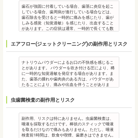
毎日のブラッシングなどは継続して行う必要があり
・顎の成長に合わせて歯並びを治していくため、一
・治療中と治療後の見た目に個人差が大きくあらわ
噛み合わせが原因の場合は、噛み合わせの治療を行
ます。治療相談時に申告してください。
ます。
歯石が強固に付着している場合、歯茎に炎症を起こ
時的に歯並びが悪い状態になることもあります。
れる治療です。また、歯科医師との見解の相違も起
います。
・歯がない箇所のリカバリー治療ですが、その欠損
備考
している場合、歯周病が進行している場合などは、
・大人になってから再度矯正が必要になることがあ
こりえます。歯科医師とよくご相談ください。
・矯正終了後に矯正箇所が元に戻る場合もありま
箇所のみの治療ではなく、全体のかみ合わせを提案
自宅で、歯磨きをしていても、落とすことの出来な
歯石除去を受けると一時的に痛みを感じたり、歯が
ります。
・矯正力が強すぎると、歯の根が短くなる「歯根吸
す。
してくれる方針を選択するとよいでしょう。
い汚れや、歯石の元となる歯垢・バイオフィルムを
しみる感覚（知覚過敏）を感じたり、出血すること
・定期的な通院などにご協力いただけない場合、治
収」が起こるリスクが高くなります。
その他
・手術ではありますが、麻酔を行うため、手術中に
歯科で専門の機器・技術によって除去する技術で
があります。この症状は通常、一時的で長くても数
療の結果に差が出る場合があります。
・歯や骨の状態、歯の動きを妨げる癖があった場
・治したい部分の一部の歯並びにのみ対応できま
痛みを感じることは基本的にありません。
す。
日で落ち着いてなくなります。
・個人差により治療期間が数年かかることがありま
合、虫歯や歯周病の発生など、治療計画よりも治療
す。全体の噛み合わせが整っていない場合は、治療
監修医情報 医療法人社団日坂会 理事長 日坂充宏
クリーニング後にフッ素塗布を行えば、より虫歯予
また、歯石除去に使われる機器は、治療中、高音が
す。
期間が長くなる場合があります。
を進めることができない場合もあります。
先生
エアフロー(ジェットクリーニング)の副作用とリスク
防に効果的です。
鳴り響きます。機器は歯石が多い人、広範囲に歯石
・固いものが一時的に噛めなくなることがありま
・矯正治療では、歯肉が下がる場合（歯肉退縮）が
・矯正中、頭痛、首や肩のこり、強い倦怠感、吐き
【プロフィール】
監修医情報 菊地由利佳先生
が付いている人に使われるのですが、高音が苦手な
す。また、ガムや餅など、装置に引っかかるものが
あります。特に切歯（せっし：上下前歯各4本）、歯
気、不眠など不定愁訴が起こる場合がありますの
日本大学歯学部卒業
【プロフィール】
人は音を我慢する必要があります。
食べられなくなることもあります。
の凸凹が大きい患者様の場合、発症する事がありま
で、鎮痛剤、吐き気止め等、歯科医師の指示のもと
日本大学歯学部口腔外科第２講座大学院卒業
日本歯科大学新潟生命歯学部卒業
備考
・装置が壊れることがあります。その際は歯科医師
ナトリウムパウダーによるお口の不快感を感じるこ
す。
服用する場合があります。
歯学博士（口腔外科学）
新潟大学医歯学総合病院にて研修
歯石とは、歯垢が石のように固くなって歯と歯の間
に相談してください。
とがあります。 パウダーを吹き付ける圧により、稀
・個人差により治療期間が数年かかることがありま
・治療中と治療後の見た目に個人差が大きくあらわ
日本大学歯学部非常勤講師
都内歯科医院にて勤務
や歯の表面、歯茎と歯の隙間などにこびりついたも
・個人差がありますが、矯正装置にかなりのストレ
に一時的な知覚過敏を発症する場合があります。ま
す。
れる治療です。また、歯科医師との見解の相違も起
社会福祉法人富士白苑理事
のです。唾液腺開口部の近くにある歯に特に着きや
スを受ける患者さんもいます。
た、歯茎の腫れや歯肉炎のある方は、パウダーがあ
・固いものが一時的に噛めなくなります。また、ガ
こりえます。歯科医師とよくご相談ください。
すく、具体的には「下の前歯の裏側」や「上の奥歯
・矯正中は、器具を装着するため、食べかすが詰ま
たることにより、痛みや出血を伴うことがありま
ムや餅など、装置に引っかかるものが食べられなく
・矯正力が強すぎると、歯の根が短くなる「歯根吸
の外側」によく見られます。
りやすく虫歯、歯周病を招きやすくなります。（矯
す。多くの場合、すぐに出血はおさまり、数日で治
なることもあります。
収」が起こるリスクが高くなります。
歯石になると自宅でのブラッシングで取ることはで
正器具をつけている箇所の虫歯は、基本的に矯正終
癒します。 ケースによっては、完全に汚れを落とし
・装置が壊れることがあります。その際は歯科医院
・歯や骨の状態、歯の動きを妨げる癖があった場
虫歯菌検査の副作用とリスク
きません。
了まで治療できません。）
きれない場合があります。
を受診してください。
合、虫歯や歯周病の発生など、治療計画よりも治療
なお、歯垢とは口腔内に常在している細菌の塊で歯
・虫歯や歯周炎が発生すると一旦、装置を取り外し
また、エアフローは外来性の着色は落としますが、
・個人差があり、かなりのストレスを受ける患者さ
期間が長くなる場合があります。
石の前段階です。歯垢の段階であれば歯ブラシで簡
て歯科医院で治療をする場合もあります。
本来の歯の色自体は白くできません。歯自体を白く
んもいます。
・矯正治療では、歯肉が下がる場合（歯肉退縮）が
単に取り除くことができますが、沈着したまま時間
・患者様が、取り外しできる矯正装置や補助装置の
したい場合にはホワイトニングが有効です。 着色汚
・矯正中は、器具を装着するため、食べかすが詰ま
副作用、リスクは特にありません。虫歯菌検査は、
あります。特に切歯（せっし：上下前歯各4本）、歯
が経過すると歯石になって歯周病を進行させてしま
装着時間を守っていなかったり、定期的な来院がで
れはエアフロー後に再付着することもあります。継
りやすく虫歯、歯周病を招きやすくなります。（矯
唾液を採取するだけです。棒状のスティックで唾液
の凸凹が大きい患者様の場合、発症する事がありま
います。歯科での歯石除去は、専門の機器を使用
きなかったりした場合は、治療期間が延びる可能性
続的効果を得るには、定期的な施術が必要です。
正器具をつけている箇所の虫歯治療は、基本的に矯
を取るだけなので痛みもありません。ただし、唾液
す。
し、歯石を取り除くことができます。
があります。
エアフローは、着色を落とす審美目的として行われ
正終了まで治療できません。）
検査前1時間は、飲食や喫煙、歯磨きはできません。
・個人差により治療期間が数年かかることがありま