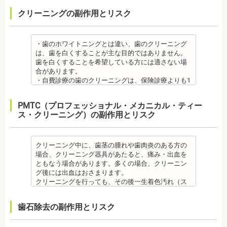
噛み合わせのバランスが崩れることで、口が大きく
中に合ったブラッシング指導を歯科医師より受けて
虫歯・歯周病
・治療期間が長くかかる場合があります。あごの骨
があります。
【プロフィール】
開かない、食事を噛むときに痛みが出る顎関節症を
、毎日丁寧なブラッシング、歯を清潔にしてリスク
クリーニングの副作用とリスク
・矯正中、虫歯が悪化する場合があります。治療終
に穴をあけて人工の歯根を埋め込み、その上に人工
メタルセラミック
日本歯科大学新潟生命歯学部卒業
発症する場合があります。
を抑えましょう。
了後に虫歯の治療をする場合と器具を一度外して虫
の歯を被せるため、インプラントが骨に接着するま
・メタルセラミック(セラミックボンド)治療は、歯と
新潟大学医歯学総合病院にて研修
他にも自律神経失調症になることもあります。噛み
また、歯科医院で歯をクリーニングすることや、フ
歯の治療を行う場合があります。
でに3ケ月～6ケ月程度の治癒期間を要します。ま
歯茎の境が黒く変色してしまうケースがあります。
都内歯科医院にて勤務
合わせが原因。
ッ素塗布など、歯科医院でのケアも役立ちます。
・矯正治療中、矯正装置の周りなど、ブラッシング
た、インプラントを埋め込む骨の厚みを増やす手術
オールセラミック
・歯のホワイトニングとは違い、歯のクリーニング
その他
・矯正中は、基本的に虫歯や歯周病の治療が行えな
（歯磨き）しにくい部分ができるため、虫歯や歯周
を行う場合、さらに期間を要することになります。
・オールセラミック治療は、本数が多いと費用が高
は、歯を白くすることが主な目的ではありません。
・個人差がありますが子供にとって大きなストレス
いため、矯正前にこれらの治療を終わらせる必要が
炎のリスクが高くなります。間食を控え、矯正治療
・インプラント治療を受けると定期検診、メインテ
額となる場合が多くあります。また、陶器であり強
歯を白くすることを希望している方には適さない場
になる場合があります。装置装着後もしっかりと状
あります。矯正専門の歯科の場合は、一般の歯科で
中に合ったブラッシング指導を歯科医師より受けて
ナンスをし続けなければいけません。人工物である
度は低いため、奥歯には不向きです。前歯でも欠け
合があります。
況を聞いて話し合ってください。
虫歯、歯周病の治療を行う必要もあります。
、毎日丁寧なブラッシング、歯を清潔にしてリスク
インプラントが虫歯になることはありませんが、日
てしまうこともあるため、歯ぎしりのクセがある方
・自費診療の歯のクリーニングは、保険診療よりも1
・矯正中、頭痛、首や肩のこり、強い倦怠感、吐き
治療終了後
を抑えましょう。
ごろから丁寧なメインテナンスが必要となります。
はマウスピースで保護する場合もあります。
度の施術費用が比較的高く、施術時間も長くかかる
気、不眠など不定愁訴が起こることがあります。そ
・矯正終了後に矯正箇所が元に戻る場合もありま
また、歯科医院で歯をクリーニングすることや、フ
また、口の中の衛生状態が悪いと、インプラント周
・保険適用外のつめ物、被せ物もメリットばかりで
可能性があります。
の場合は、鎮痛剤、吐き気止め等、歯科医師の指示
す。
ッ素塗布など、歯科医院でのケアも予防に役立ちま
PMTC（プロフェッショナル・メカニカル・ティー
囲炎という病気にかかる可能性があります。インプ
はなく、デメリットもあるため、検討される方は、
・歯のクリーニングは、歯科医院によって「クリー
のもと服用してください。
・矯正終了して数か月から数年経過するとかみ合わ
す。
ス・クリーニング）の副作用とリスク
ラントの機能をより長く維持するために、定期検診
歯科医師と十分に相談しましょう。
ニング」と書いているところと「PMTC」と書いてい
・治療の経過と治療後の見た目に個人差が大きくあ
せが悪くなる可能性があります。かみ合わせが悪く
・矯正中は、虫歯や歯周病の治療が行えないため矯
が必要となります。
監修医情報 医療法人社団日坂会 理事長 日坂充宏
るところがあります。PMTCは専用の機器が用いられ
らわれる治療です。また、歯科医師との見解の相違
なると、咀嚼障害、頭痛、肩こりを招く事がありま
正前にこれらの治療を終わらせる必要があります。
・インプラント治療は、入れ歯、ブリッジ治療とは
先生
るのに対し、クリーニングは歯科医院によっては歯
も起こりえます。歯科医師とよくご相談ください。
す。
矯正専門の歯科の場合は、一般の歯科で虫歯、歯周
異なり保険適用外となります。
【プロフィール】
石を落とすスケーリングの場合や、PMTCの場合もあ
クリーニング中に、歯茎の腫れや歯肉炎のある方の
・矯正力が強すぎると、歯の根が短くなる「歯根吸
また、かみ合わせのバランスが崩れることで、口が
病の治療を行う必要もあります。
・インプラント治療は、お子様、妊婦の方は受けら
日本大学歯学部卒業
るので、事前に内容を確認されるとよいでしょう。
場合、クリーニング器具があたると、痛み・出血を
収」が起こるリスクが高くなります。
大きく開かない、食事を噛むときに痛みが出る顎関
治療終了後
れません。骨の成長途中になるお子様は、インプラ
日本大学歯学部口腔外科第２講座大学院卒業
監修医情報 医療法人社団日坂会 理事長 日坂充
ともなう場合があります。多くの場合、クリーニン
・歯や骨の状態、歯の動きを妨げる癖があった場
節症を発症する場合があります。他にも自律神経失
・矯正終了後に噛み合わせが悪くなる可能性があり
ント治療はできません。痛み止め、抗生物質等を治
歯学博士（口腔外科学）
宏先生
グ後には出血はおさまります。
合、虫歯や歯周病の発生など、治療計画よりも治療
調症になることもあります。かみ合わせが原因の場
ます。
療に使用するため妊娠中、妊娠の可能性のある方、
日本大学歯学部非常勤講師
【プロフィール】
クリーニングを行っても、その後一生着色汚れ（ス
期間が長くなる場合があります。
合は、かみ合わせの治療を行います。 その他
噛み合わせが悪くなると、咀嚼障害、頭痛、肩こり
授乳中の方は、インプラント治療はお控えくださ
社会福祉法人富士白苑理事
日本大学歯学部卒業
テイン）や歯垢・歯石がつかないわけではありませ
・矯正治療では、歯肉が下がる場合（歯肉退縮）が
・矯正中、頭痛、首や肩のこり、強い倦怠感、吐き
を招く事があります。また、噛み合わせのバランス
い。
日本大学歯学部口腔外科第２講座大学院卒業
ん。クリーニング後にも、日々の生活で再付着しま
あります。特に切歯（せっし：上下前歯各4本）、歯
気、不眠など不定愁訴が起こる場合がありますの
が崩れることで、口が大きく開かない、食事を噛む
・心臓の疾患、骨粗鬆症等、内科的にインプラント
歯石除去の副作用とリスク
歯学博士（口腔外科学）
す。また、歯科のクリーニングだけでは、虫歯や歯
の凸凹が大きい患者様の場合、発症する事がありま
で、鎮痛剤、吐き気止め等、歯科医師の指示のもと
ときに痛みが出る顎関節症を発症する場合がありま
治療に適さないケースもあります。また、普段服薬
日本大学歯学部非常勤講師 社会福祉法人富士白苑理
周病の予防にはなりません。
す。
服用する場合があります。
す。他にも自律神経失調症になることもあります。
している血圧のお薬等も治療に影響する場合があり
事