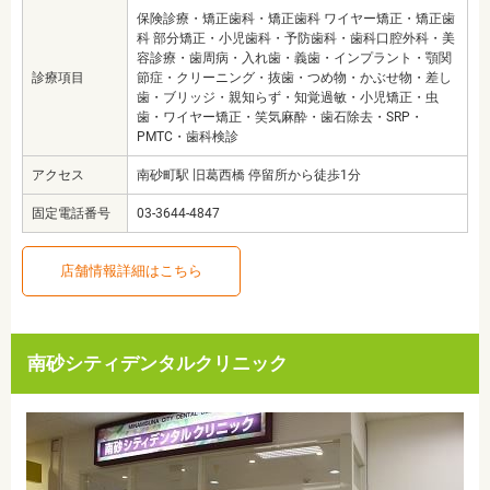
保険診療・矯正歯科・矯正歯科 ワイヤー矯正・矯正歯
科 部分矯正・小児歯科・予防歯科・歯科口腔外科・美
容診療・歯周病・入れ歯・義歯・インプラント・顎関
診療項目
節症・クリーニング・抜歯・つめ物・かぶせ物・差し
歯・ブリッジ・親知らず・知覚過敏・小児矯正・虫
歯・ワイヤー矯正・笑気麻酔・歯石除去・SRP・
PMTC・歯科検診
アクセス
南砂町駅 旧葛西橋 停留所から徒歩1分
固定電話番号
03-3644-4847
店舗情報詳細はこちら
南砂シティデンタルクリニック