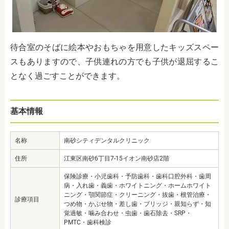
待合室のそばに絵本やおもちゃを用意したキッズスペー
スもありますので、子供連れの方でも子供が退屈するこ
となく過ごすことができます。
基本情報
名称
南砂シティデンタルクリニック
住所
江東区南砂6丁目7-15イオン南砂店2階
保険診療・小児歯科・予防歯科・歯科口腔外科・歯周
病・入れ歯・義歯・ホワイトニング・ホームホワイト
ニング・顎関節症・クリーニング・抜歯・根管治療・
診療項目
つめ物・かぶせ物・差し歯・ブリッジ・親知らず・知
覚過敏・噛み合わせ・虫歯・歯石除去・SRP・
PMTC・歯科検診