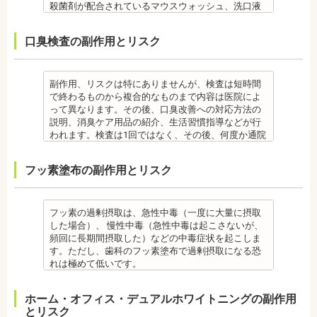
歯石を取り除けば、歯周病の治療となり歯のぐらつ
・特殊な噛み合わせ、骨の硬さ、歯のかたちの場合
るため、健康保険の適用外となり自由診療となりま
・虫歯や歯周炎が発生すると一旦、装置を取り外し
殺菌剤が配合されているマウスウォッシュ、洗口液
す。
き、歯茎の出血、口臭などが改善できます。
は、治療期間が長くなる場合があります。
す。 妊娠中、放射線治療中、呼吸器疾患、ナトリウ
て歯科医院で治療をする場合もあります。
なども、検査前12時間は使用できません。 運動も唾
・固いものが一時的に噛めなくなります。また、ガ
監修医情報 菊地由利佳先生
・舌で歯を押す癖など、歯並びに悪影響をあたえる
ム摂取制限が必要な人など、安全性を考慮し、エア
・患者様が、取り外しできる矯正装置や補助装置の
液の分泌量に影響があるので検査前は行えません。
ムや餅など、装置に引っかかるものが食べられなく
口臭検査の副作用とリスク
【プロフィール】
癖が改善されない場合は、治療期間が延びることが
フローを受けられない人もいます。
装着時間を守っていなかったり、定期的な来院がで
また検査1ヶ月以内に抗生物質を使用している場合も
なることもあります。
日本歯科大学新潟生命歯学部卒業
あります。
備考
きなかった場合は、治療期間が延びる場合がありま
正確な結果が出ないことがあるので時期を延ばす場
・装置が壊れることがあります。その際は歯科医院
新潟大学医歯学総合病院にて研修 都内歯科医院にて
・矯正治療で歯を動かして歯並びを整える「動的治
エアフローは、歯面清掃を行う機器です。細かなパ
す。
合もあります。健康保険の適用外となり自由診療と
を受診してください。
勤務
療」を終えて歯並びが改善されても、まだ歯が元の
ウダー粒子をジェット噴射で歯に吹き付け、歯にこ
・特殊な噛み合わせ、骨の硬さ、歯のかたちの場合
なります。
・個人差があり、かなりのストレスを受ける患者様
副作用、リスクは特にありませんが、検査は短時間
位置に戻ろうとする傾向があるため、一定期間動か
びりついた汚れを落とすことができます。
は、治療期間が長くなる場合があります。
備考
もいます。
で終わるものから複合的なものまで内容は医院によ
した歯を正しい位置にとどめておく保定が必要で
歯科で主に歯の着色やタバコのヤニ除去の用途とし
・舌で歯を押す癖や、歯並びに悪影響をあたえる癖
ご自身の唾液の量、性質、虫歯の原因菌の量を知
・矯正中は、器具を装着するため、食べかすが詰ま
って異なります。その後、口臭改善への対応方法の
す。歯の位置が安定するまでの保定期間には個人差
て使われていますが、歯周ポケット内の歯周病の細
が改善されない方は、治療期間が延びる場合があり
り、虫歯予防とセルフケア強化を目的とした検査で
りやすく虫歯、歯周病を招きやすくなります。（矯
説明、消臭ケア用品の紹介、生活習慣指導などが行
があるので、治療後も歯科医師の指示を守ってくだ
菌除去にも効果があります。
ます。
す。
正器具をつけている箇所の虫歯治療は、基本的に矯
われます。検査は1回ではなく、その後、何度か通院
さい。
監修医情報 菊地由利佳先生
・矯正治療で歯を動かして歯並びを整える「動的治
[虫歯菌検査で確認できる内容] (例)
正終了まで治療できません。）
が必要となる場合があります。
監修医情報 医療法人社団日坂会 理事長 日坂充宏
【プロフィール】
療」を終えて歯並びが改善されても、まだ歯が元の
・虫歯菌の数が少ないのか多いのか
・虫歯や歯周炎が発生すると一旦、装置を取り外し
健康保険の適用外となり自由診療となります。
フッ素塗布の副作用とリスク
先生
日本歯科大学新潟生命歯学部卒業
位置に戻ろうとする傾向があるため、一定期間動か
・酸性度（酸性になる程歯が溶けやすい）
て歯科医院で治療をする場合もあります。
備考
【プロフィール】
新潟大学医歯学総合病院にて研修
した歯をとどめておく保定が必要です。歯の位置が
・緩衝能・白血球・タンパク質・口の中の清潔度 ま
・患者様が、取り外しできる矯正装置や補助装置の
口臭は、体調や病気と関わりがあることも多く、口
日本大学歯学部卒業
都内歯科医院にて勤務
安定するまでの保定期間には個人差があるので、治
た、よく噛んでいるか、甘いものを摂る頻度なども
装着時間を守っていなかったり、定期的な来院がで
臭で悩んでいる場合はその関連性も合わせて検査が
日本大学歯学部口腔外科第２講座大学院卒業
療後も歯科医師の指示を守ってください。
同時に確認します。
きなかった場合は、治療期間が延びる場合がありま
必要です。また、よく食べる食べ物、ブラッシング
フッ素の過剰摂取は、急性中毒（一度に大量に摂取
歯学博士（口腔外科学）
・矯正終了後に矯正箇所が元に戻る場合もありま
監修医情報 菊地由利佳先生
す。
不足、喫煙や飲酒などが影響する場合もあるので、
した場合）、 慢性中毒（急性中毒は起こさないが、
日本大学歯学部非常勤講師
す。
【プロフィール】
・特殊な噛み合わせ、骨の硬さ、歯のかたちの場合
原因がわかれば口臭軽減に向けて指導が行われま
頻回に長期間摂取した）などの中毒症状を起こしま
社会福祉法人富士白苑理事
監修医情報 医療法人社団日坂会 理事長 日坂充宏
日本歯科大学新潟生命歯学部卒業
は、治療期間が長くなる場合があります。
す。
す。ただし、歯科のフッ素塗布で過剰摂取になる恐
先生
新潟大学医歯学総合病院にて研修
・舌で歯を押す癖や、歯並びに悪影響をあたえる癖
監修医情報 菊地由利佳先生
れは極めて低いです。
【プロフィール】 日本大学歯学部卒業
都内歯科医院にて勤務
が改善されない方は、治療期間が延びる場合があり
【プロフィール】
また、歯の形成期に過度にフッ素を摂取すると歯の
日本大学歯学部口腔外科第２講座大学院卒業
ます。
日本歯科大学新潟生命歯学部卒業
フッ素症（斑状歯）が発生する場合があります。
ホーム・オフィス・デュアルホワイトニングの副作用
歯学博士（口腔外科学）
・矯正治療で歯を動かして歯並びを整える「動的治
新潟大学医歯学総合病院にて研修
（過剰摂取）推定中毒量は、5歳児（体重18Kg）が
とリスク
日本大学歯学部非常勤講師
療」を終えて歯並びが改善されても、まだ歯が元の
都内歯科医院にて勤務
週5回法のフッ化物洗口液（0.05％フッ化ナトリウム