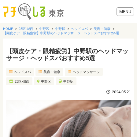
HOME
23区-城西
中野区
中野駅
ヘッドスパ
美容・健康
【頭皮ケア・眼精疲労】中野駅のヘッドマッサージ・ヘッドスパおすすめ5選
【頭皮ケア・眼精疲労】中野駅のヘッドマッ
グルメ
サージ・ヘッドスパおすすめ5選
ヘッドスパ
美容・健康
ヘッドマッサージ
美容・健康
23区-城西
中野区
中野駅
歯医者・病院
2024.05.21
おでかけ
生活