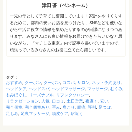
津田 蒼（ペンネーム）
一児の母として子育てに奮闘しています！家計をやりくりす
るために、都内の安いお店を見つけたり、SNSなどを使いな
がら生活に役立つ情報を集めたりするのが日課になりつつあ
ります♩みなさんにも良い情報をお届けできたらいいなと思
いながら、『マチしる東京』内で記事を書いていますので、
頑張っているみなさんのお役に立てたら嬉しいです。
タグ：
おすすめ
クーポン
クーポン
コスパ
サロン
ネット予約あり
ヘッドケア
ヘッドスパ
ヘッドマッサージ
マッサージ
むくみ
もみほぐし
リーズナブル
リフレクソロジー
リラクゼーション
人気
口コミ
土日営業
夜遅く
安い
完全個室
完全個室あり
歪み
肩こり
腰痛
評判
足つぼ
足もみ
足裏マッサージ
頭皮ケア
駅近く