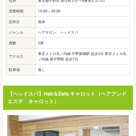
住所
東京都中野区 弥生町2-31-18蒼苑ビル101
営業時間
10:00～20:00
定休日
無休
ジャンル
ヘアサロン、ヘッドスパ
席数
2席
東京メトロ丸ノ内線 中野新橋駅 徒歩2分 東京メトロ丸
アクセス
ノ内線 新中野駅 徒歩7分
駐車場
無し
【ヘッドスパ】Hair＆Este キャロット（ヘアアンド
エステ キャロット）