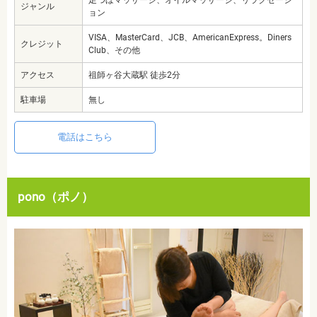
ジャンル
ョン
VISA、MasterCard、JCB、AmericanExpress。Diners
クレジット
Club、その他
アクセス
祖師ヶ谷大蔵駅 徒歩2分
駐車場
無し
電話はこちら
pono（ポノ）