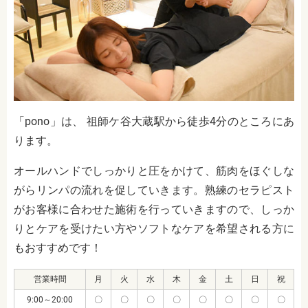
「
pono
」は、
祖師ケ谷大蔵駅から徒歩4分
のところにあ
ります。
オールハンドでしっかりと圧をかけて、筋肉をほぐしな
がらリンパの流れを促していきます。熟練のセラピスト
がお客様に合わせた施術を行っていきますので、しっか
りとケアを受けたい方やソフトなケアを希望される方に
もおすすめです！
営業時間
月
火
水
木
金
土
日
祝
9:00～20:00
〇
〇
〇
〇
〇
〇
〇
〇