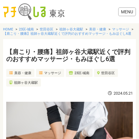
HOME
23区-城南
世田谷区
祖師ヶ谷大蔵駅
美容・健康
マッサージ
【肩こり・腰痛】祖師ヶ谷大蔵駅近くで評判のおすすめマッサージ・もみほぐし6選
【肩こり・腰痛】祖師ヶ谷大蔵駅近くで評判
グルメ
のおすすめマッサージ・もみほぐし6選
美容・健康
マッサージ
23区-城南
世田谷区
美容・健康
祖師ヶ谷大蔵駅
歯医者・病院
2024.05.21
おでかけ
生活