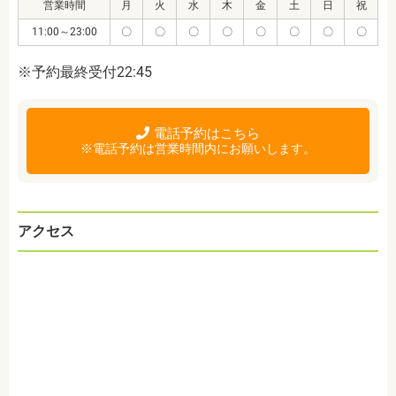
営業時間
月
火
水
木
金
土
日
祝
11:00～23:00
〇
〇
〇
〇
〇
〇
〇
〇
※予約最終受付22:45
電話予約はこちら
※電話予約は営業時間内にお願いします。
アクセス