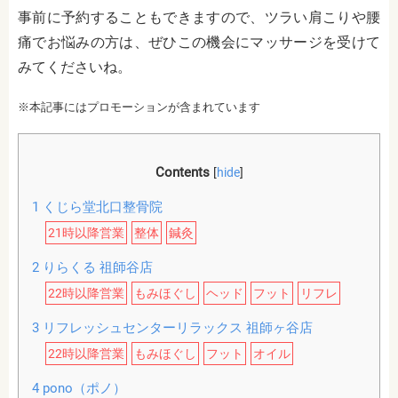
事前に予約することもできますので、ツラい肩こりや腰
痛でお悩みの方は、ぜひこの機会にマッサージを受けて
みてくださいね。
※本記事にはプロモーションが含まれています
Contents
[
hide
]
1
くじら堂北口整骨院
21時以降営業
整体
鍼灸
2
りらくる 祖師谷店
22時以降営業
もみほぐし
ヘッド
フット
リフレ
3
リフレッシュセンターリラックス 祖師ヶ谷店
22時以降営業
もみほぐし
フット
オイル
4
pono（ポノ）