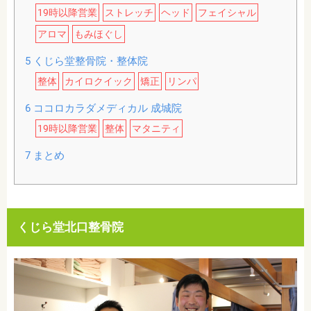
19時以降営業
ストレッチ
ヘッド
フェイシャル
アロマ
もみほぐし
5
くじら堂整骨院・整体院
整体
カイロクイック
矯正
リンパ
6
ココロカラダメディカル 成城院
19時以降営業
整体
マタニティ
7
まとめ
くじら堂北口整骨院