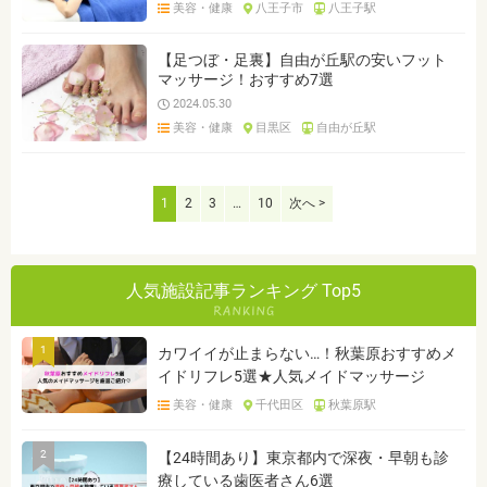
美容・健康
八王子市
八王子駅
【足つぼ・足裏】自由が丘駅の安いフット
マッサージ！おすすめ7選
2024.05.30
美容・健康
目黒区
自由が丘駅
1
2
3
…
10
次へ >
人気施設記事ランキング Top5
1
カワイイが止まらない…！秋葉原おすすめメ
イドリフレ5選★人気メイドマッサージ
美容・健康
千代田区
秋葉原駅
2
【24時間あり】東京都内で深夜・早朝も診
療している歯医者さん6選