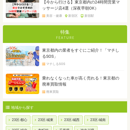
【今から行ける】東京都内の24時間営業マ
ッサージ店4選（深夜早朝OK）
美容・健康
新宿区
新宿駅
特集
東京都内の業者をすぐにご紹介！「マチし
るSOS」
マチしるSOS
乗れなくなった車が高く売れる！東京都の
廃車買取情報
廃車買取
地域から探す
23区-都心
23区-城東
23区-城西
23区-城南