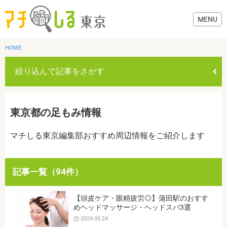
HOME
絞り込んで記事をさがす
グルメ
東京都の足もみ情報
美容・健康
マチしる東京編集部おすすめ周辺情報をご紹介します
歯医者・病院
記事一覧（94件）
おでかけ
カテゴリを選ぶ
【頭皮ケア・眼精疲労◎】蒲田駅のおすす
すべて
グルメ
美容・健康
歯医者・病院
おでかけ
めヘッドマッサージ・ヘッドスパ3選
生活
2024.09.24
生活
お役立ち情報