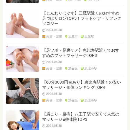
【じんわりほぐす】三鷹駅近くのおすすめ
足つぼサロンTOP5！フットケア・リフレク
ソロジー
2024.05.30
美容・健康
三鷹市
三鷹駅
【足ツボ・足裏ケア】恵比寿駅近くでおす
すめのフットマッサージTOP3
2024.05.30
美容・健康
渋谷区
恵比寿駅
【60分3000円台あり】恵比寿駅近くの安い
マッサージ・整体ランキングTOP4
2024.05.30
美容・健康
渋谷区
恵比寿駅
【肩こり・腰痛】八王子駅で安くて人気の
マッサージ&整体院TOP3
2024.05.30