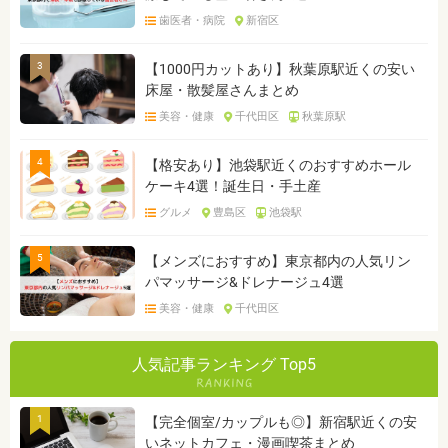
歯医者・病院
新宿区
3
【1000円カットあり】秋葉原駅近くの安い
床屋・散髪屋さんまとめ
美容・健康
千代田区
秋葉原駅
4
【格安あり】池袋駅近くのおすすめホール
ケーキ4選！誕生日・手土産
グルメ
豊島区
池袋駅
5
【メンズにおすすめ】東京都内の人気リン
パマッサージ&ドレナージュ4選
美容・健康
千代田区
人気記事ランキング Top5
1
【完全個室/カップルも◎】新宿駅近くの安
いネットカフェ・漫画喫茶まとめ