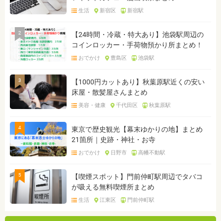
生活
新宿区
新宿駅
2
【24時間・冷蔵・特大あり】池袋駅周辺の
コインロッカー・手荷物預かり所まとめ！
おでかけ
豊島区
池袋駅
3
【1000円カットあり】秋葉原駅近くの安い
床屋・散髪屋さんまとめ
美容・健康
千代田区
秋葉原駅
4
東京で歴史観光【幕末ゆかりの地】まとめ
21箇所｜史跡・神社・お寺
おでかけ
日野市
高幡不動駅
5
【喫煙スポット】門前仲町駅周辺でタバコ
が吸える無料喫煙所まとめ
生活
江東区
門前仲町駅