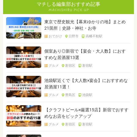
マチしる編集部おすすめ記事
東京で歴史観光【幕末ゆかりの地】まとめ
21箇所｜史跡・神社・お寺
おでかけ
日野市
高幡不動駅
個室あり◎新宿で【宴会・大人数】におす
すめな居酒屋13選
グルメ
新宿区
新宿駅
池袋駅近くで【大人数×宴会】におすすめな
居酒屋11選！
グルメ
豊島区
池袋駅
【クラフトビール×厳選15店】新宿でおすす
めなお店をピックアップ
グルメ
新宿区
新宿駅