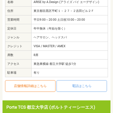
名称
ARISE by A.Design (アライズ バイ エーデザイン)
住所
東京都目黒区平町１－２７－２吉田ビル２Ｆ
営業時間
平日9:00～20:00 土日祝10:00～20:00
定休日
年中無休（年始を除く）
ジャンル
ヘアサロン、ヘッドスパ
クレジット
VISA / MASTER / AMEX
席数
8席
アクセス
東急東横線 都立大学駅 徒歩1分
駐車場
有り
店舗情報詳細はこちら
電話はこちら
Porte TCS 都立大学店 (ポルトティーシーエス)