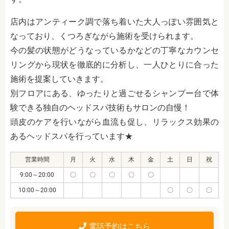
店内はアンティーク調で落ち着いた大人っぽい雰囲気と
なっており、くつろぎながら施術を受けられます。
今の髪の状態がどうなっているかなどの丁寧なカウンセ
リングから現状を徹底的に分析し、一人ひとりに合った
施術を提案していきます。
別フロアにある、ゆったりと過ごせるシャンプー台で体
験できる独自のヘッドスパ技術もサロンの自慢！
頭皮のケアを行いながら血流も促し、リラックス効果の
あるヘッドスパを行っています★
営業時間
月
火
水
木
金
土
日
祝
9:00～20:00
〇
〇
〇
〇
〇
10:00～20:00
〇
〇
〇
電話予約はこちら