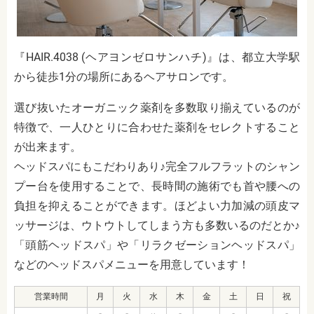
『HAIR.4038 (ヘアヨンゼロサンハチ)』は、都立大学駅
から徒歩1分の場所にあるヘアサロンです。
選び抜いたオーガニック薬剤を多数取り揃えているのが
特徴で、一人ひとりに合わせた薬剤をセレクトすること
が出来ます。
ヘッドスパにもこだわりあり♪完全フルフラットのシャン
プー台を使用することで、長時間の施術でも首や腰への
負担を抑えることができます。ほどよい力加減の頭皮マ
ッサージは、ウトウトしてしまう方も多数いるのだとか♪
「頭筋ヘッドスパ」や「リラクゼーションヘッドスパ」
などのヘッドスパメニューを用意しています！
営業時間
月
火
水
木
金
土
日
祝