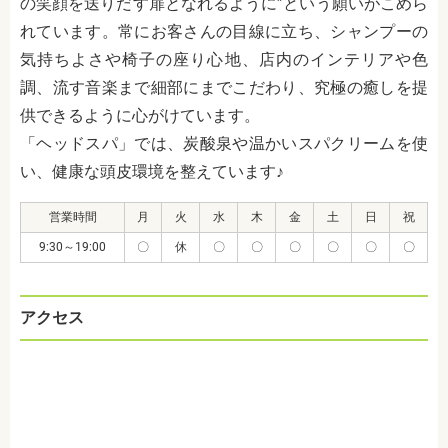
の笑顔を送りだす扉となれるように”という願いがこめら
れています。常にお客さんの目線に立ち、シャンプーの
気持ちよさや椅子の座り心地、店内のインテリアや色
調、流す音楽まで細部にまでこだわり、究極の癒しを提
供できるように心がけています。
「ヘッドスパ」では、炭酸泉や温かいスパクリームを使
い、健康な頭皮環境を整えています♪
営業時間
月
火
水
木
金
土
日
祝
9:30～19:00
〇
休
〇
〇
〇
〇
〇
〇
アクセス