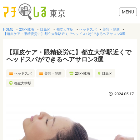
HOME
23区-城南
目黒区
都立大学駅
ヘッドスパ
美容・健康
【頭皮ケア・眼精疲労に】都立大学駅近くでヘッドスパができるヘアサロン3選
【頭皮ケア・眼精疲労に】都立大学駅近くで
グルメ
ヘッドスパができるヘアサロン3選
ヘッドスパ
美容・健康
23区-城南
目黒区
美容・健康
都立大学駅
歯医者・病院
2024.05.17
おでかけ
生活