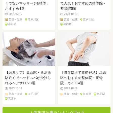
くで安いマッサージ&整体！
て人気！おすすめの整体院・
おすすめ4選
整骨院5選
2024.02.19
2023.10.19
美容・健康
江戸川区
美容・健康
江戸川区
小岩駅
葛西駅
【頭皮ケア】葛西駅・西葛西
【骨盤矯正で腰痛解消】江東
駅近くでヘッドスパが受けら
区のおすすめ整体院・接骨
れるヘアサロン3選
院・カイロ4選
2023.10.19
2023.10.19
美容・健康
江戸川区
美容・健康
江東区
亀戸駅
葛西駅
人気施設記事ランキング Top5