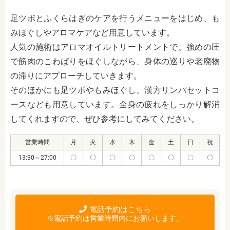
足ツボとふくらはぎのケアを行うメニューをはじめ、も
みほぐしやアロマケアなど用意しています。
人気の施術はアロマオイルトリートメントで、強めの圧
で筋肉のこわばりをほぐしながら、身体の巡りや老廃物
の滞りにアプローチしていきます。
そのほかにも足ツボやもみほぐし、漢方リンパセットコ
ースなども用意しています。全身の疲れをしっかり解消
してくれますので、ぜひ参考にしてみてください。
営業時間
月
火
水
木
金
土
日
祝
13:30～27:00
〇
〇
〇
〇
〇
〇
〇
〇
電話予約はこちら
※電話予約は営業時間内にお願いします。