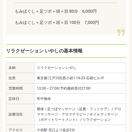
もみほぐし＋足ツボ＋頭＋目 80分 6,000円
もみほぐし＋足ツボ＋頭＋目 100分 7,000円
リラクゼーション いやしの基本情報
名称
リラクゼーション いやし
住所
東京都 江戸川区西小岩1-19-23 石積ビル1F
営業時間
13:30～27:00/予約最終受付27:00
定休日
年中無休
整体 / 足つぼマッサージ（足裏・フットケア） / アロ
診療項目
ママッサージ・アロマテラピー / オイルマッサージ
（ボディトリートメント） / リラクゼーション
アクセス
小岩駅 北口より徒歩2分