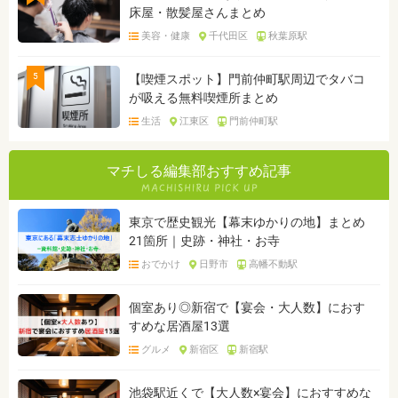
床屋・散髪屋さんまとめ
美容・健康
千代田区
秋葉原駅
5
【喫煙スポット】門前仲町駅周辺でタバコ
が吸える無料喫煙所まとめ
生活
江東区
門前仲町駅
マチしる編集部おすすめ記事
東京で歴史観光【幕末ゆかりの地】まとめ
21箇所｜史跡・神社・お寺
おでかけ
日野市
高幡不動駅
個室あり◎新宿で【宴会・大人数】におす
すめな居酒屋13選
グルメ
新宿区
新宿駅
池袋駅近くで【大人数×宴会】におすすめな