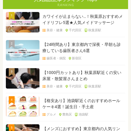
1
カワイイが止まらない…！秋葉原おすすめメ
イドリフレ5選★人気メイドマッサージ
美容・健康
千代田区
秋葉原駅
2
【24時間あり】東京都内で深夜・早朝も診
療している歯医者さん6選
歯医者・病院
新宿区
3
【1000円カットあり】秋葉原駅近くの安い
床屋・散髪屋さんまとめ
美容・健康
千代田区
秋葉原駅
4
【格安あり】池袋駅近くのおすすめホール
ケーキ4選！誕生日・手土産
グルメ
豊島区
池袋駅
5
【メンズにおすすめ】東京都内の人気リン