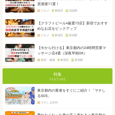
居酒屋11選！
グルメ
豊島区
池袋駅
【クラフトビール×厳選15店】新宿でおすす
めなお店をピックアップ
グルメ
新宿区
新宿駅
【今から行ける】東京都内の24時間営業マ
ッサージ店4選（深夜早朝OK）
美容・健康
新宿区
新宿駅
特集
東京都内の業者をすぐにご紹介！「マチし
るSOS」
マチしるSOS