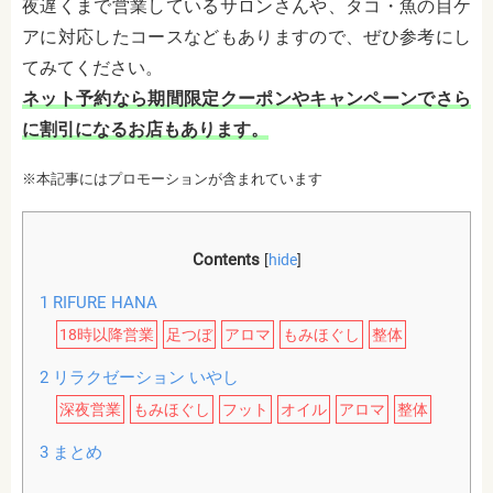
夜遅くまで営業しているサロンさんや、タコ・魚の目ケ
アに対応したコースなどもありますので、ぜひ参考にし
てみてください。
ネット予約なら期間限定クーポンやキャンペーンでさら
に割引になるお店もあります。
※本記事にはプロモーションが含まれています
Contents
[
hide
]
1
RIFURE HANA
18時以降営業
足つぼ
アロマ
もみほぐし
整体
2
リラクゼーション いやし
深夜営業
もみほぐし
フット
オイル
アロマ
整体
3
まとめ