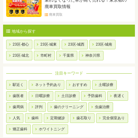
乗れなくなった車が高く売れる！東京都の
廃車買取情報
廃車買取
地域から探す
23区-都心
23区-城東
23区-城西
23区-城南
23区-城北
市町村
千葉県
神奈川県
注目キーワード
駅近く
ネット予約あり
おすすめ
土曜診療
歯医者
日曜診療
土日診療
予防歯科
夜遅く
歯周病
評判
歯のクリーニング
虫歯治療
人気
歯科
定期健診
歯石取り
完全個室あり
矯正歯科
ホワイトニング