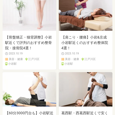
【骨盤矯正・猫背調整】小岩
【肩こり・腰痛】小岩&京成
駅近くで評判のおすすめ整骨
小岩駅近くのおすすめ整体院
院・接骨院4選！
4選！
2023.10.19
2023.10.19
美容・健康
江戸川区
美容・健康
江戸川区
小岩駅
小岩駅
【60分3000円台も】小岩駅近
葛西駅・西葛西駅近くで安く