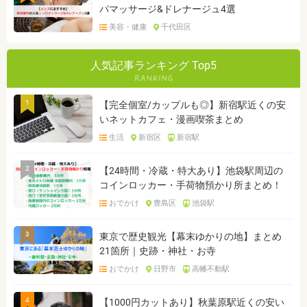
パマッサージ&ドレナージュ4選
美容・健康
千代田区
人気記事ランキング Top5
1
【完全個室/カップルも◎】新宿駅近くの安
いネットカフェ・漫画喫茶まとめ
生活
新宿区
新宿駅
2
【24時間・冷蔵・特大あり】池袋駅周辺の
コインロッカー・手荷物預かり所まとめ！
おでかけ
豊島区
池袋駅
3
東京で歴史観光【幕末ゆかりの地】まとめ
21箇所｜史跡・神社・お寺
おでかけ
日野市
高幡不動駅
4
【1000円カットあり】秋葉原駅近くの安い