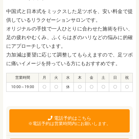
中国式と日本式をミックスした足ツボを、安い料金で提
供しているリラクゼーションサロンです。
オリジナルの手技で一人ひとりに合わせた施術を行い、
足の疲れやむくみ、ふくらはぎのハリなどの悩みに的確
にアプローチしています。
力加減は要望に応じて調整してもらえますので、足ツボ
に痛いイメージを持っている方にもおすすめです。
営業時間
月
火
水
木
金
土
日
祝
10:00～19:00
〇
〇
休
〇
〇
〇
〇
〇
電話予約はこちら
※電話予約は営業時間内にお願いします。