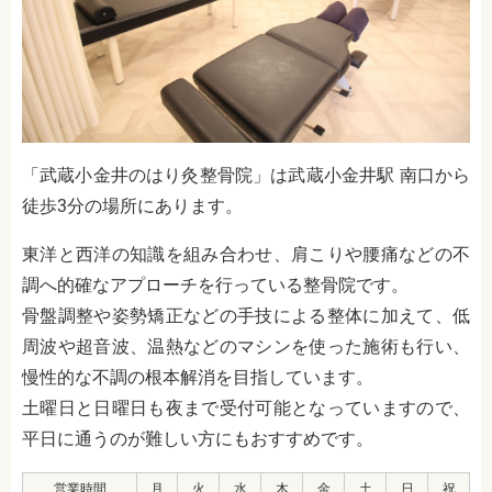
「武蔵小金井のはり灸整骨院」は武蔵小金井駅 南口から
徒歩3分の場所にあります。
東洋と西洋の知識を組み合わせ、肩こりや腰痛などの不
調へ的確なアプローチを行っている整骨院です。
骨盤調整や姿勢矯正などの手技による整体に加えて、低
周波や超音波、温熱などのマシンを使った施術も行い、
慢性的な不調の根本解消を目指しています。
土曜日と日曜日も夜まで受付可能となっていますので、
平日に通うのが難しい方にもおすすめです。
営業時間
月
火
水
木
金
土
日
祝