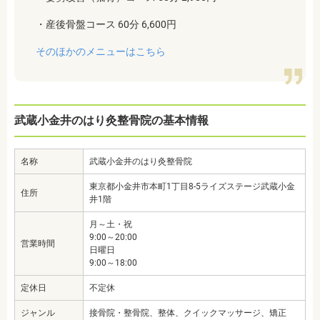
・産後骨盤コース 60分 6,600円
そのほかのメニューはこちら
武蔵小金井のはり灸整骨院の基本情報
名称
武蔵小金井のはり灸整骨院
東京都小金井市本町1丁目8-5ライズステージ武蔵小金
住所
井1階
月～土・祝
9:00～20:00
営業時間
日曜日
9:00～18:00
定休日
不定休
ジャンル
接骨院・整骨院、整体、クイックマッサージ、矯正