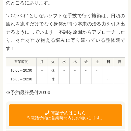
のところにあります。
“バキバキ”としないソフトな手技で行う施術は、日頃の
疲れを癒すだけでなく身体が持つ本来の治る力を引き出
せるようにしています。不調を原因からアプローチした
り、それぞれが抱える悩みに寄り添っている整体院で
す！
営業時間
月
火
水
木
金
土
日
祝
10:00～20:30
○
休
○
○
○
○
15:00～20:30
休
○
※予約最終受付20:00
電話予約はこちら
※電話予約は営業時間内にお願いします。