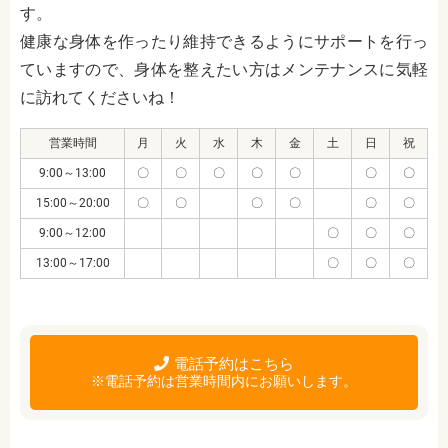
す。
健康な身体を作ったり維持できるようにサポートを行っ
ていますので、身体を整えたい方はメンテナンスに気軽
に訪れてくださいね！
営業時間
月
火
水
木
金
土
日
祝
9:00～13:00
〇
〇
〇
〇
〇
〇
〇
15:00～20:00
〇
〇
〇
〇
〇
〇
9:00～12:00
〇
〇
〇
13:00～17:00
〇
〇
〇
電話予約はこちら
※電話予約は営業時間内にお願いします。