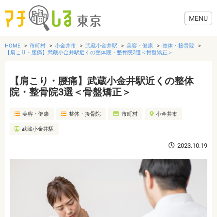
HOME
市町村
小金井市
武蔵小金井駅
美容・健康
整体・接骨院
【肩こり・腰痛】武蔵小金井駅近くの整体院・整骨院3選＜骨盤矯正＞
【肩こり・腰痛】武蔵小金井駅近くの整体
グルメ
院・整骨院3選＜骨盤矯正＞
美容・健康
整体・接骨院
市町村
小金井市
美容・健康
武蔵小金井駅
歯医者・病院
2023.10.19
おでかけ
生活