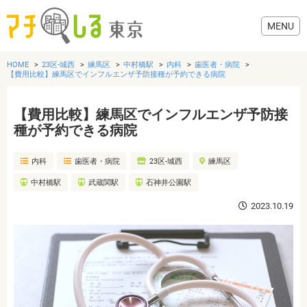
HOME
23区-城西
練馬区
中村橋駅
内科
歯医者・病院
【費用比較】練馬区でインフルエンザ予防接種が予約できる病院
【費用比較】練馬区でインフルエンザ予防接
グルメ
種が予約できる病院
内科
歯医者・病院
23区-城西
練馬区
美容・健康
中村橋駅
武蔵関駅
石神井公園駅
歯医者・病院
2023.10.19
おでかけ
生活