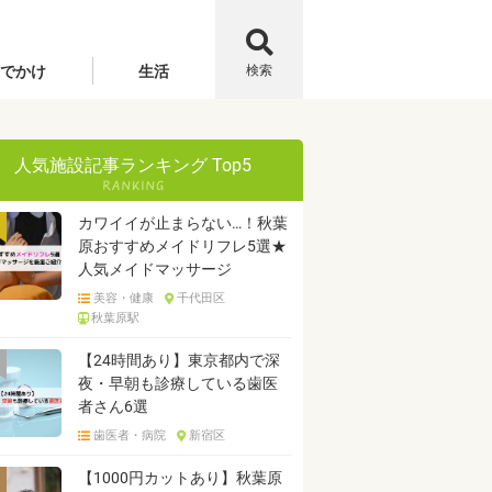
でかけ
生活
検索
人気施設記事ランキング Top5
カワイイが止まらない…！秋葉
原おすすめメイドリフレ5選★
人気メイドマッサージ
美容・健康
千代田区
秋葉原駅
【24時間あり】東京都内で深
夜・早朝も診療している歯医
者さん6選
歯医者・病院
新宿区
【1000円カットあり】秋葉原