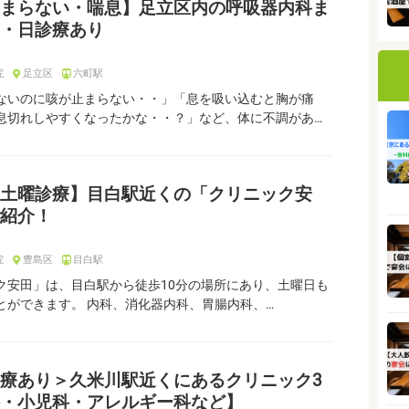
まらない・喘息】足立区内の呼吸器内科ま
・日診療あり
院
足立区
六町駅
ないのに咳が止まらない・・」「息を吸い込むと胸が痛
息切れしやすくなったかな・・？」など、体に不調があ…
土曜診療】目白駅近くの「クリニック安
紹介！
院
豊島区
目白駅
ク安田」は、目白駅から徒歩10分の場所にあり、土曜日も
とができます。 内科、消化器内科、胃腸内科、…
療あり＞久米川駅近くにあるクリニック3
・小児科・アレルギー科など】