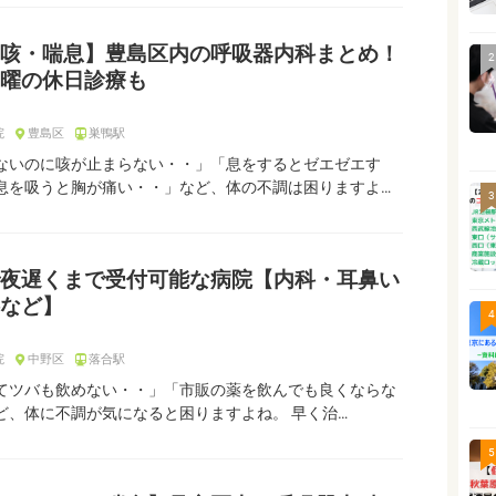
咳・喘息】豊島区内の呼吸器内科まとめ！
2
曜の休日診療も
院
豊島区
巣鴨駅
ないのに咳が止まらない・・」「息をするとゼエゼエす
息を吸うと胸が痛い・・」など、体の不調は困りますよ…
3
夜遅くまで受付可能な病院【内科・耳鼻い
など】
4
院
中野区
落合駅
てツバも飲めない・・」「市販の薬を飲んでも良くならな
ど、体に不調が気になると困りますよね。 早く治…
5