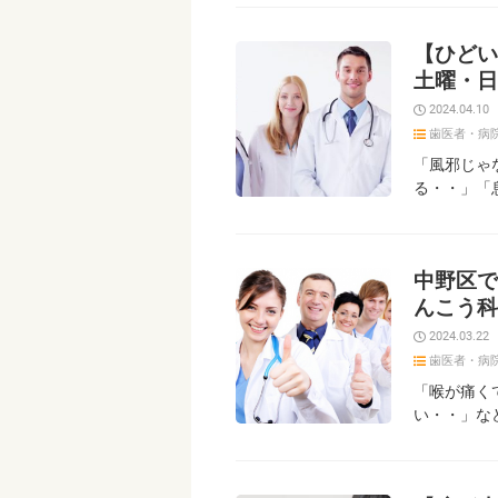
【ひどい
土曜・日
2024.04.10
歯医者・病
「風邪じゃ
る・・」「
中野区で
んこう科
2024.03.22
歯医者・病
「喉が痛く
い・・」な