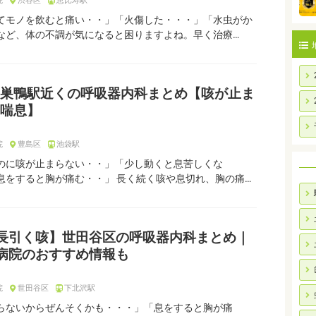
院
渋谷区
恵比寿駅
てモノを飲むと痛い・・」「火傷した・・・」「水虫がか
など、体の不調が気になると困りますよね。早く治療…
巣鴨駅近くの呼吸器内科まとめ【咳が止ま
喘息】
院
豊島区
池袋駅
のに咳が止まらない・・」「少し動くと息苦しくな
息をすると胸が痛む・・」 長く続く咳や息切れ、胸の痛…
長引く咳】世田谷区の呼吸器内科まとめ｜
病院のおすすめ情報も
院
世田谷区
下北沢駅
らないからぜんそくかも・・・」「息をすると胸が痛