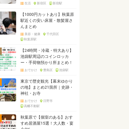
生活
新宿区
新宿駅
【1000円カットあり】秋葉原
駅近くの安い床屋・散髪屋さ
んまとめ
美容・健康
千代田区
秋葉原駅
【24時間・冷蔵・特大あり】
池袋駅周辺のコインロッカ
ー・手荷物預かり所まとめ！
おでかけ
豊島区
池袋駅
東京で歴史観光【幕末ゆかり
の地】まとめ21箇所｜史跡・
神社・お寺
おでかけ
日野市
高幡不動駅
秋葉原で【個室のある】おす
すめ居酒屋15選！大人数・宴