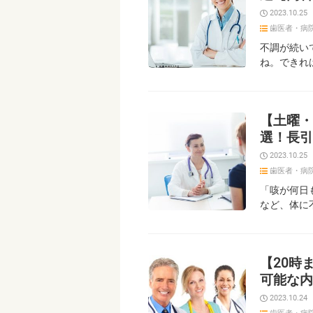
2023.10.25
歯医者・病
不調が続い
ね。できれ
【土曜・
選！長引
2023.10.25
歯医者・病
「咳が何日
など、体に
【20時
可能な内
2023.10.24