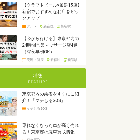
【クラフトビール×厳選15店】
新宿でおすすめなお店をピッ
クアップ
グルメ
新宿区
新宿駅
【今から行ける】東京都内の
24時間営業マッサージ店4選
（深夜早朝OK）
美容・健康
新宿区
新宿駅
特集
東京都内の業者をすぐにご紹
介！「マチしるSOS」
マチしるSOS
乗れなくなった車が高く売れ
る！東京都の廃車買取情報