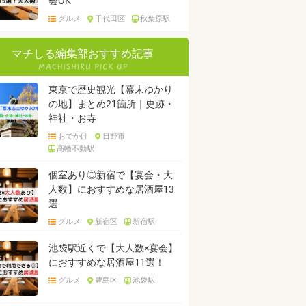
会OK
グルメ
千代田区
秋葉原駅
マチしる編集部おすすめ記事
東京で歴史観光【幕末ゆかり
の地】まとめ21箇所｜史跡・
神社・お寺
おでかけ
日野市
高幡不動駅
個室あり◎新宿で【宴会・大
人数】におすすめな居酒屋13
選
グルメ
新宿区
新宿駅
池袋駅近くで【大人数×宴会】
におすすめな居酒屋11選！
グルメ
豊島区
池袋駅