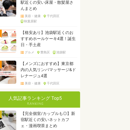
駅近くの安い床屋・散髪屋さ
んまとめ
美容・健康
千代田区
秋葉原駅
【格安あり】池袋駅近くのお
すすめホールケーキ4選！誕生
日・手土産
グルメ
豊島区
池袋駅
【メンズにおすすめ】東京都
内の人気リンパマッサージ&ド
レナージュ4選
美容・健康
千代田区
人気記事ランキング Top5
【完全個室/カップルも◎】新
宿駅近くの安いネットカフ
ェ・漫画喫茶まとめ