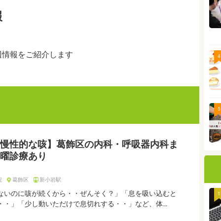
報
辺情報をご紹介します
4
5
慢性的な咳】葛飾区の内科・呼吸器内科ま
曜診療あり
院
葛飾区
新小岩駅
ないのに咳が続くから・・ぜんそく？」「息を吸い込むと
1
・・」「少し動いただけで息切れする・・」など、体…