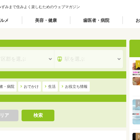
みずみまで住みよく楽しむためのウェブマガジン
ルメ
美容・健康
歯医者・病院
お
1
者・病院
おでかけ
生活
お役立ち情報
2
リア
検索
3