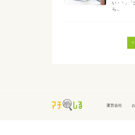
い・・」「
ら…
1
運営会社