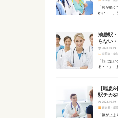
歯医者・病
「喉が痛く
ゆい・・」
池袋駅・
らない・
2023.10.19
歯医者・病
「熱は無い
る・・」「
【喘息&
駅チカ&
2023.10.19
歯医者・病
「咳が止ま