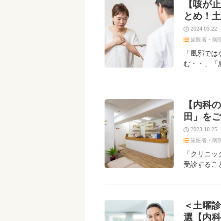
【咳が止
とめ！土
2024.03.22
歯医者・病
「風邪では
む・・」「
【内科の
田」をご
2023.10.25
歯医者・病
「クリニッ
受診するこ
＜土曜診
選【内科