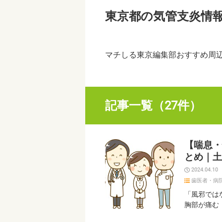
東京都の気管支炎情
マチしる東京編集部おすすめ周
記事一覧（27件）
【喘息・
とめ｜土
2024.04.10
歯医者・病
「風邪では
胸部が痛む