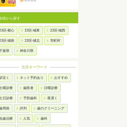
廃車買取
地域から探す
23区-都心
23区-城東
23区-城西
23区-城南
23区-城北
市町村
千葉県
神奈川県
注目キーワード
駅近く
ネット予約あり
おすすめ
土曜診療
歯医者
日曜診療
土日診療
予防歯科
夜遅く
歯周病
評判
歯のクリーニング
虫歯治療
人気
歯科