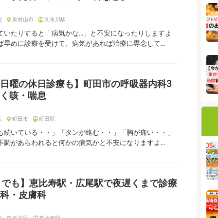
院
東村山市
久米川駅
ていたりすると「病気かな…」と不安になったりしますよ
ば早めに診療を受けて、病気があれば治療に専念して…
日曜の休日診療も】町田市の呼吸器内科3
く咳・喘息
院
町田市
町田駅
も続いている・・」「タンが絡む・・」「胸が痛い・・」
不調があらわれると何かの病気かと不安になりますよ…
までも】恵比寿駅・広尾駅で夜遅くまで診療
科・皮膚科