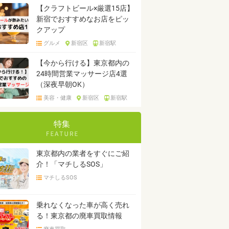
【クラフトビール×厳選15店】
新宿でおすすめなお店をピッ
クアップ
グルメ
新宿区
新宿駅
【今から行ける】東京都内の
24時間営業マッサージ店4選
（深夜早朝OK）
美容・健康
新宿区
新宿駅
特集
東京都内の業者をすぐにご紹
介！「マチしるSOS」
マチしるSOS
乗れなくなった車が高く売れ
る！東京都の廃車買取情報