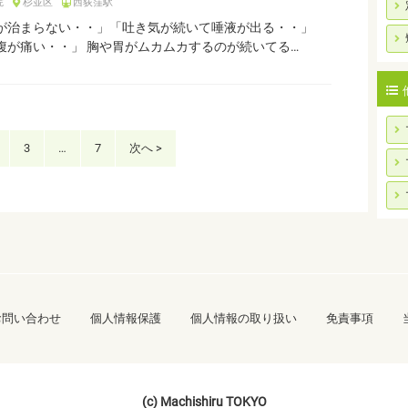
院
杉並区
西荻窪駅
が治まらない・・」「吐き気が続いて唾液が出る・・」
腹が痛い・・」 胸や胃がムカムカするのが続いてる…
3
…
7
次へ >
お問い合わせ
個人情報保護
個人情報の取り扱い
免責事項
(c) Machishiru TOKYO