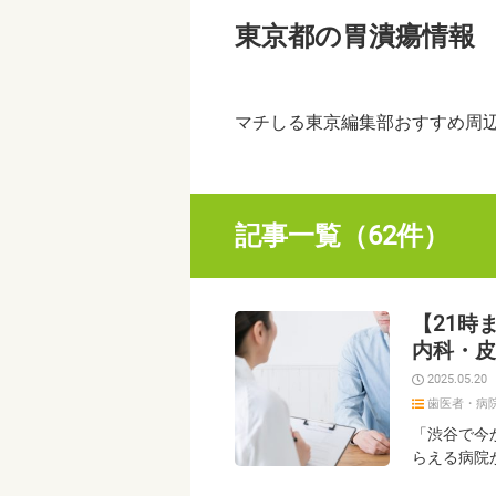
東京都の胃潰瘍情報
マチしる東京編集部おすすめ周
記事一覧（62件）
【21時
内科・皮
2025.05.20
歯医者・病
「渋谷で今
らえる病院