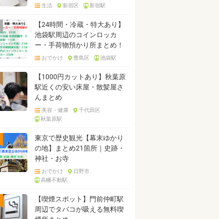
生活
新宿区
新宿駅
【24時間・冷蔵・特大あり】
池袋駅周辺のコインロッカ
ー・手荷物預かり所まとめ！
おでかけ
豊島区
池袋駅
【1000円カットあり】秋葉原
駅近くの安い床屋・散髪屋さ
んまとめ
美容・健康
千代田区
秋葉原駅
東京で歴史観光【幕末ゆかり
の地】まとめ21箇所｜史跡・
神社・お寺
おでかけ
日野市
高幡不動駅
【喫煙スポット】門前仲町駅
周辺でタバコが吸える無料喫