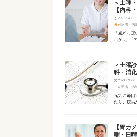
＜土曜・
【内科・
2024.03.22
歯医者・病
「風邪っぽ
れが…」「
＜土曜診
科・消化
2024.03.22
歯医者・病
元気に毎日
たり、疲労
【胃カメ
曜・日曜