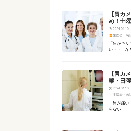
【胃カメ
め！土曜
2024.04.10
歯医者・病
「胃がキリ
い・・」な
【胃カメ
曜・日曜
2024.04.10
歯医者・病
「胃が痛い
らない・・