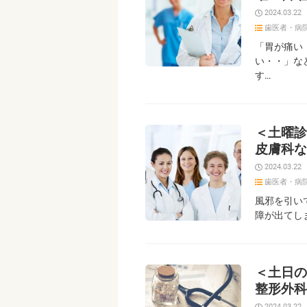
2024.03.22
歯医者・病
「胃が痛い
い・・」な
す…
＜土曜診
皮膚科な
2024.03.22
歯医者・病
風邪を引い
障が出てし
＜土日の
整形外科
2024.03.22