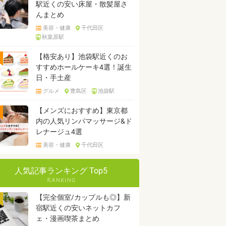
駅近くの安い床屋・散髪屋さ
んまとめ
美容・健康
千代田区
秋葉原駅
【格安あり】池袋駅近くのお
すすめホールケーキ4選！誕生
日・手土産
グルメ
豊島区
池袋駅
【メンズにおすすめ】東京都
内の人気リンパマッサージ&ド
レナージュ4選
美容・健康
千代田区
人気記事ランキング Top5
【完全個室/カップルも◎】新
宿駅近くの安いネットカフ
ェ・漫画喫茶まとめ