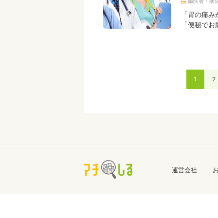
歯医者・病
「胃の痛み
「便秘でお
1
2
運営会社