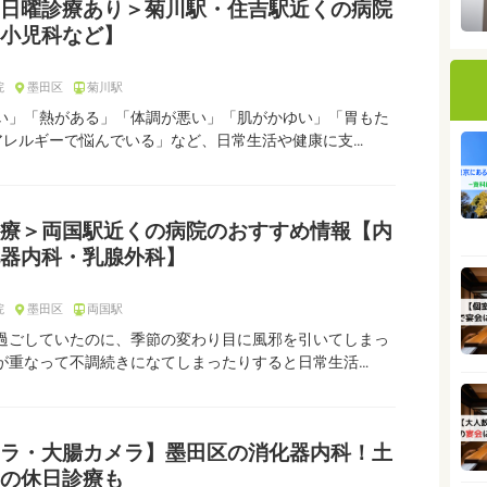
日曜診療あり＞菊川駅・住吉駅近くの病院
小児科など】
院
墨田区
菊川駅
い」「熱がある」「体調が悪い」「肌がかゆい」「胃もた
アレルギーで悩んでいる」など、日常生活や健康に支…
療＞両国駅近くの病院のおすすめ情報【内
器内科・乳腺外科】
院
墨田区
両国駅
過ごしていたのに、季節の変わり目に風邪を引いてしまっ
が重なって不調続きになてしまったりすると日常生活…
ラ・大腸カメラ】墨田区の消化器内科！土
の休日診療も