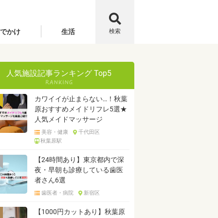
でかけ
生活
検索
人気施設記事ランキング Top5
カワイイが止まらない…！秋葉
原おすすめメイドリフレ5選★
人気メイドマッサージ
美容・健康
千代田区
秋葉原駅
【24時間あり】東京都内で深
夜・早朝も診療している歯医
者さん6選
歯医者・病院
新宿区
【1000円カットあり】秋葉原