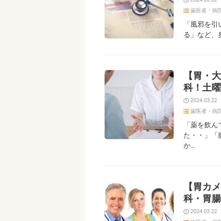
歯医者・病
「風邪を引
る」など、
【胃・大
科！土曜
2024.03.22
歯医者・病
「薬を飲ん
た・・」「
か…
【胃カメ
科・胃腸
2024.03.22