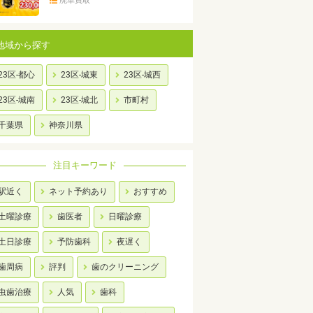
廃車買取
地域から探す
23区-都心
23区-城東
23区-城西
23区-城南
23区-城北
市町村
千葉県
神奈川県
注目キーワード
駅近く
ネット予約あり
おすすめ
土曜診療
歯医者
日曜診療
土日診療
予防歯科
夜遅く
歯周病
評判
歯のクリーニング
虫歯治療
人気
歯科