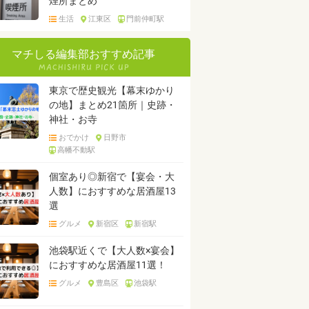
煙所まとめ
生活
江東区
門前仲町駅
マチしる編集部おすすめ記事
東京で歴史観光【幕末ゆかり
の地】まとめ21箇所｜史跡・
神社・お寺
おでかけ
日野市
高幡不動駅
個室あり◎新宿で【宴会・大
人数】におすすめな居酒屋13
選
グルメ
新宿区
新宿駅
池袋駅近くで【大人数×宴会】
におすすめな居酒屋11選！
グルメ
豊島区
池袋駅