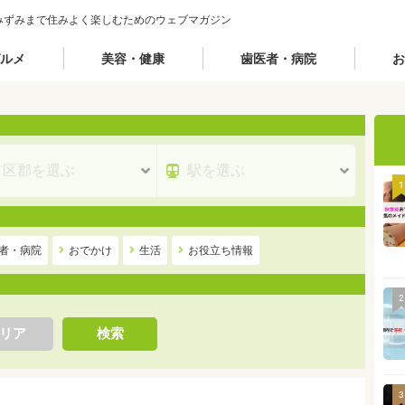
みずみまで住みよく楽しむためのウェブマガジン
ルメ
美容・健康
歯医者・病院
お
1
者・病院
おでかけ
生活
お役立ち情報
2
リア
検索
3