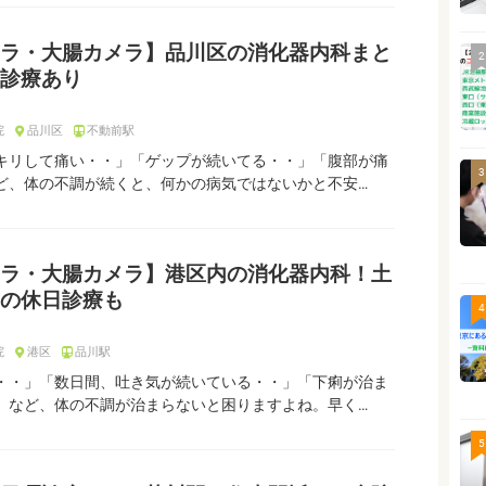
ラ・大腸カメラ】品川区の消化器内科まと
2
診療あり
院
品川区
不動前駅
キリして痛い・・」「ゲップが続いてる・・」「腹部が痛
3
ど、体の不調が続くと、何かの病気ではないかと不安…
ラ・大腸カメラ】港区内の消化器内科！土
の休日診療も
4
院
港区
品川駅
・・」「数日間、吐き気が続いている・・」「下痢が治ま
」など、体の不調が治まらないと困りますよね。早く…
5