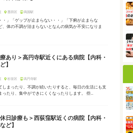
院
墨田区
両国駅
・・」「ゲップが止まらない・・」「下痢が止まらな
ど、体の不調が治まらないとなんの病気か不安になりま
療あり＞高円寺駅近くにある病院【内科・
ど】
院
杉並区
高円寺駅
てしまったり、不調が続いたりすると、毎日の生活にも支
まったり、集中ができにくくなったりします。 些…
休日診療も＞西荻窪駅近くの病院【内科・
など】