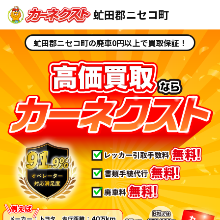
虻田郡ニセコ町
虻田郡ニセコ町の廃車0円以上で買取保証！