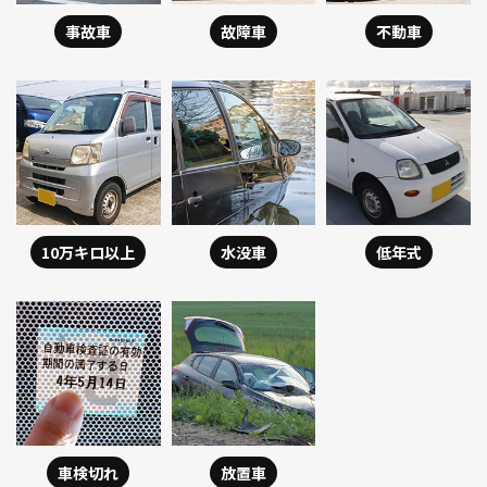
事故車
故障車
不動車
10万キロ以上
水没車
低年式
車検切れ
放置車