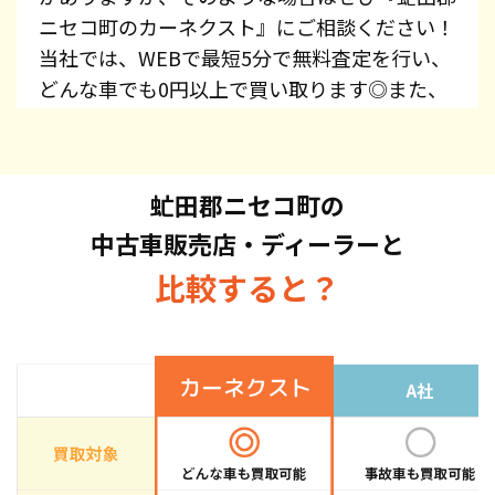
ニセコ町のカーネクスト』にご相談ください！
当社では、WEBで最短5分で無料査定を行い、
どんな車でも0円以上で買い取ります◎また、
レッカー費用、廃車手続き代行、廃車費用は全
て無料で提供しています！プリウス・エスティ
マ・オデッセイ・スカイライン・CX-5・ジム
虻田郡ニセコ町の
ニーなど、車種を問わずお持ち込みください。
中古車販売店・ディーラーと
また、高価買取している車種もございますの
で、お気軽にお問い合わせください！
比較すると？