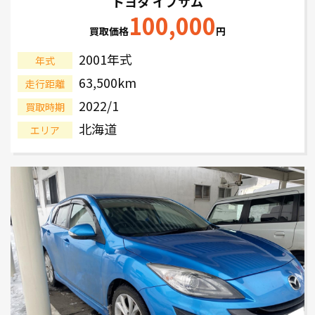
トヨタ イプサム
100,000
買取価格
円
2001年式
年式
63,500km
走行距離
2022/1
買取時期
北海道
エリア