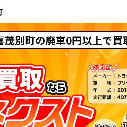
町
喜茂別町の廃車0円以上で買