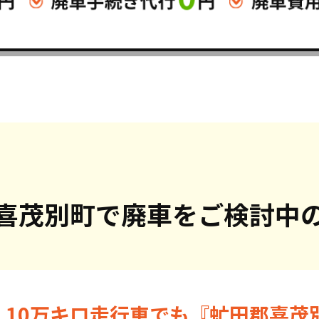
喜茂別町で
廃車をご検討中
・10万キロ走行車でも『虻田郡喜茂