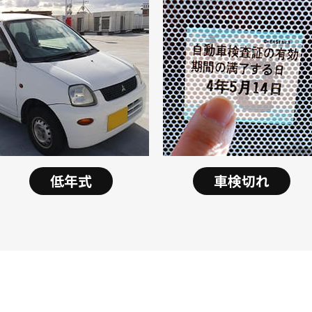
低年式
車検切れ