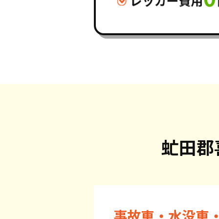
虻田郡
事故車・水没車