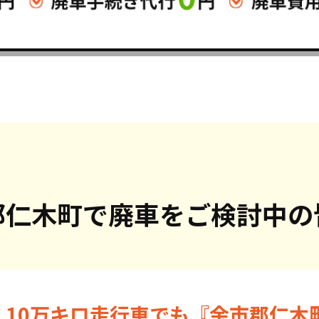
郡仁木町で
廃車をご検討中の
・10万キロ走行車でも『余市郡仁木