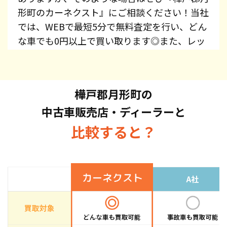
形町のカーネクスト』にご相談ください！当社
では、WEBで最短5分で無料査定を行い、どん
な車でも0円以上で買い取ります◎また、レッ
カー費用、廃車手続き代行、廃車費用は全て無
料で提供しています！プリウス・エスティマ・
オデッセイ・スカイライン・CX-5・ジムニー
樺戸郡月形町の
など、車種を問わずお持ち込みください。ま
中古車販売店・ディーラーと
た、高価買取している車種もございますので、
お気軽にお問い合わせください！
比較すると？