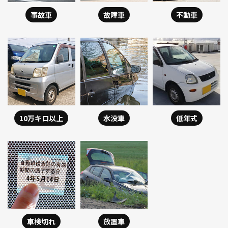
事故車
故障車
不動車
10万キロ以上
水没車
低年式
車検切れ
放置車