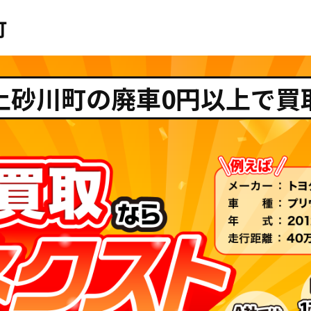
町
上砂川町の廃車0円以上で買