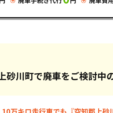
上砂川町で
廃車をご検討中
・10万キロ走行車でも『空知郡上砂