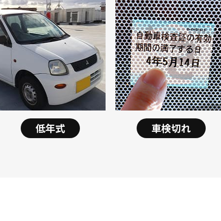
低年式
車検切れ