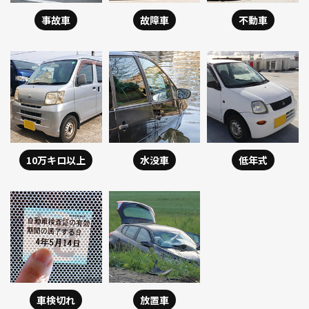
事故車
故障車
不動車
10万キロ以上
水没車
低年式
車検切れ
放置車