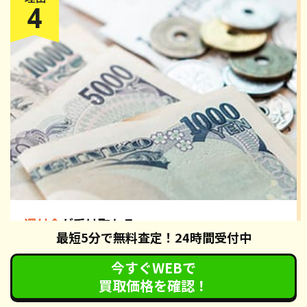
還付金
が受け取れる
最短5分で無料査定！24時間受付中
カーネクストの廃車手続きでは、自動車税の還付手続きも無
料で対応させていただいております。手続き完了後、約2ヶ
今すぐWEBで
月で各都道府県の税務署から還付通知が届きます。還付通
買取価格を確認！
知・身分証明書・認印を指定された金融機関へお持ちいただ