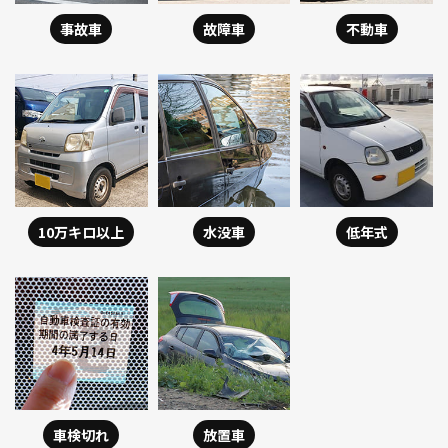
事故車
故障車
不動車
10万キロ以上
水没車
低年式
車検切れ
放置車