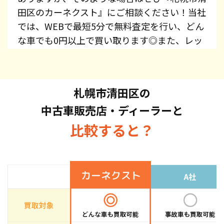
田区のカーネクスト』にご相談ください！当社
では、WEBで最短5分で無料査定を行い、どん
な車でも0円以上で買い取ります◎また、レッ
カー費用、廃車手続き代行、廃車費用は全て無
料で提供しています！プリウス・エスティマ・
オデッセイ・スカイライン・CX-5・ジムニー
札幌市清田区の
など、車種を問わずお持ち込みください。ま
中古車販売店・ディーラーと
た、高価買取している車種もございますので、
お気軽にお問い合わせください！
比較すると？