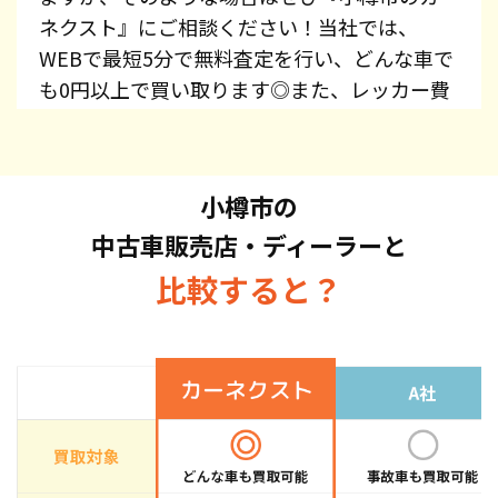
ネクスト』にご相談ください！当社では、
WEBで最短5分で無料査定を行い、どんな車で
も0円以上で買い取ります◎また、レッカー費
用、廃車手続き代行、廃車費用は全て無料で提
供しています！プリウス・エスティマ・オデッ
セイ・スカイライン・CX-5・ジムニーなど、車
小樽市の
種を問わずお持ち込みください。また、高価買
中古車販売店・ディーラーと
取している車種もございますので、お気軽にお
問い合わせください！
比較すると？