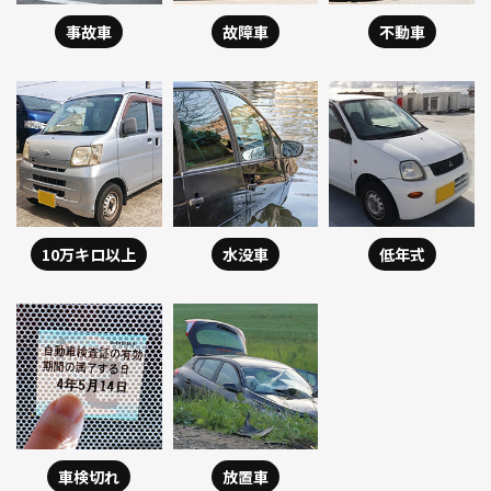
事故車
故障車
不動車
10万キロ以上
水没車
低年式
車検切れ
放置車