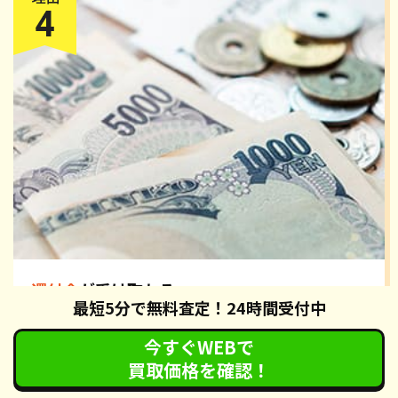
還付金
が受け取れる
最短5分で無料査定！24時間受付中
カーネクストの廃車手続きでは、自動車税の還付手続きも無
料で対応させていただいております。手続き完了後、約2ヶ
今すぐWEBで
月で各都道府県の税務署から還付通知が届きます。還付通
買取価格を確認！
知・身分証明書・認印を指定された金融機関へお持ちいただ