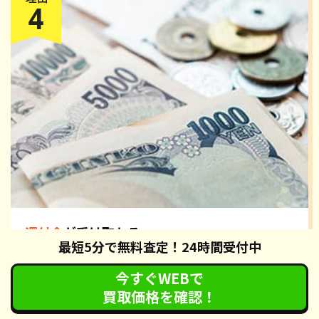
還付金
が受け取れる
最短5分で無料査定！24時間受付中
カーネクストの廃車手続きでは、自動車税の還付手続きも無
料で対応させていただいております。手続き完了後、約2ヶ
今すぐWEBで
月で各都道府県の税務署から還付通知が届きます。還付通
買取価格を確認！
知・身分証明書・認印を指定された金融機関へお持ちいただ