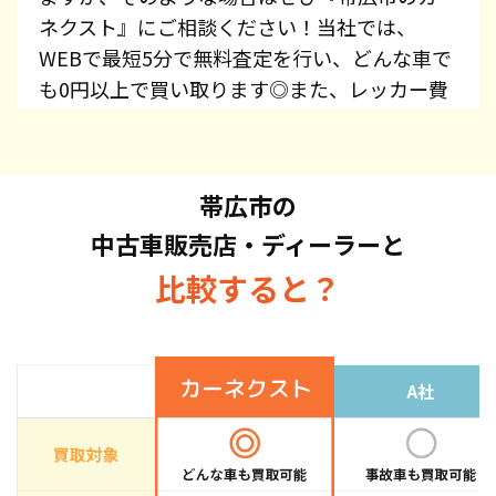
ネクスト』にご相談ください！当社では、
WEBで最短5分で無料査定を行い、どんな車で
も0円以上で買い取ります◎また、レッカー費
用、廃車手続き代行、廃車費用は全て無料で提
供しています！プリウス・エスティマ・オデッ
セイ・スカイライン・CX-5・ジムニーなど、車
帯広市の
種を問わずお持ち込みください。また、高価買
中古車販売店・ディーラーと
取している車種もございますので、お気軽にお
問い合わせください！
比較すると？