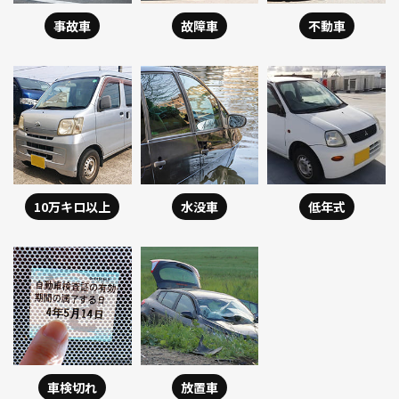
事故車
故障車
不動車
10万キロ以上
水没車
低年式
車検切れ
放置車