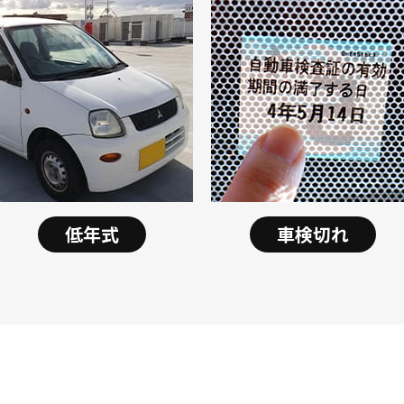
低年式
車検切れ