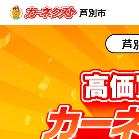
芦別市
芦