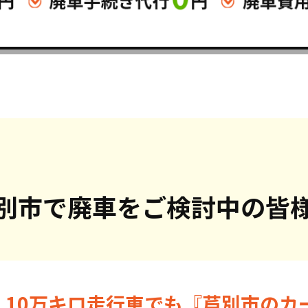
別市で
廃車をご検討中の皆
・10万キロ走行車でも『芦別市のカ