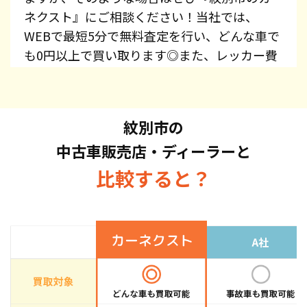
ネクスト』にご相談ください！当社では、
WEBで最短5分で無料査定を行い、どんな車で
も0円以上で買い取ります◎また、レッカー費
用、廃車手続き代行、廃車費用は全て無料で提
供しています！プリウス・エスティマ・オデッ
セイ・スカイライン・CX-5・ジムニーなど、車
紋別市の
種を問わずお持ち込みください。また、高価買
中古車販売店・ディーラーと
取している車種もございますので、お気軽にお
問い合わせください！
比較すると？