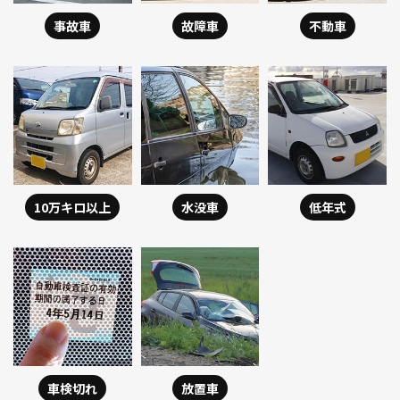
事故車
故障車
不動車
10万キロ以上
水没車
低年式
車検切れ
放置車