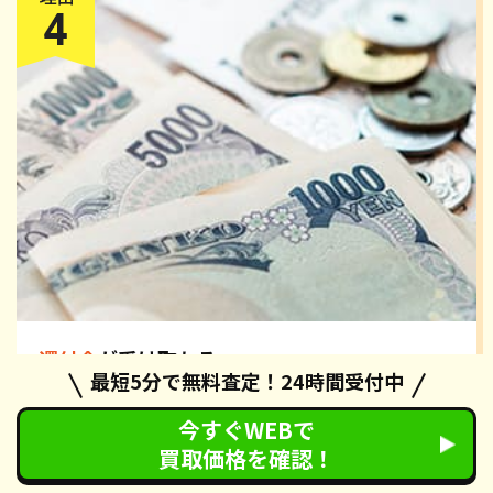
還付金
が受け取れる
最短5分で無料査定！24時間受付中
カーネクストの廃車手続きでは、自動車税の還付手続きも無
料で対応させていただいております。手続き完了後、約2ヶ
今すぐWEBで
月で各都道府県の税務署から還付通知が届きます。還付通
買取価格を確認！
知・身分証明書・認印を指定された金融機関へお持ちいただ