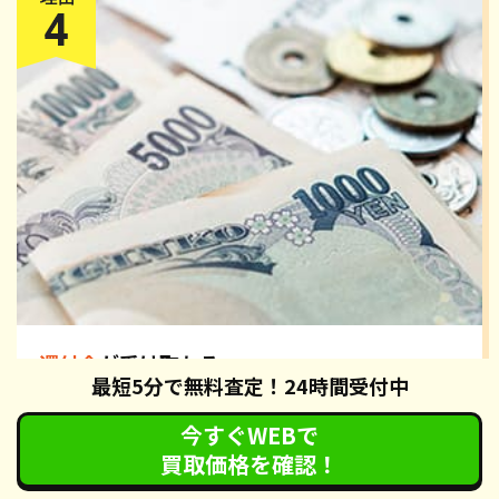
還付金
が受け取れる
最短5分で無料査定！24時間受付中
カーネクストの廃車手続きでは、自動車税の還付手続きも無
料で対応させていただいております。手続き完了後、約2ヶ
今すぐWEBで
月で各都道府県の税務署から還付通知が届きます。還付通
買取価格を確認！
知・身分証明書・認印を指定された金融機関へお持ちいただ