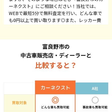
ーネクスト』にご相談ください！当社では、
WEBで最短5分で無料査定を行い、どんな車で
も0円以上で買い取ります◎また、レッカー費
用、廃車手続き代行、廃車費用は全て無料で提
供しています！プリウス・エスティマ・オデッ
セイ・スカイライン・CX-5・ジムニーなど、車
富良野市の
種を問わずお持ち込みください。また、高価買
中古車販売店・ディーラーと
取している車種もございますので、お気軽にお
問い合わせください！
比較すると？