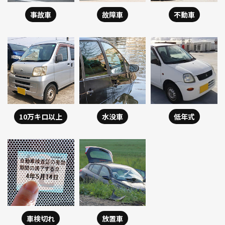
事故車
故障車
不動車
10万キロ以上
水没車
低年式
車検切れ
放置車