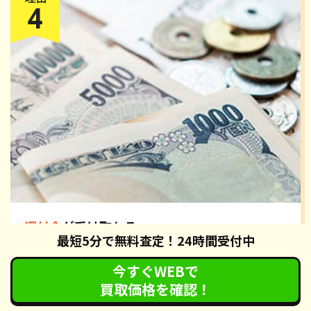
還付金
が受け取れる
最短5分で無料査定！24時間受付中
カーネクストの廃車手続きでは、自動車税の還付手続きも無
料で対応させていただいております。手続き完了後、約2ヶ
今すぐWEBで
月で各都道府県の税務署から還付通知が届きます。還付通
買取価格を確認！
知・身分証明書・認印を指定された金融機関へお持ちいただ