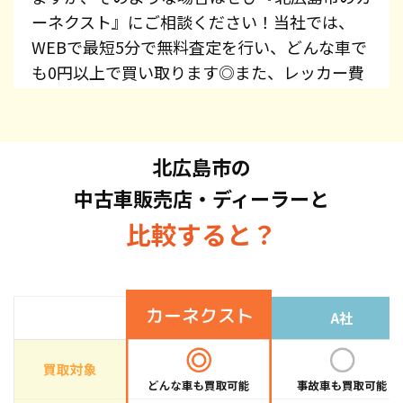
ーネクスト』にご相談ください！当社では、
WEBで最短5分で無料査定を行い、どんな車で
も0円以上で買い取ります◎また、レッカー費
用、廃車手続き代行、廃車費用は全て無料で提
供しています！プリウス・エスティマ・オデッ
セイ・スカイライン・CX-5・ジムニーなど、車
北広島市の
種を問わずお持ち込みください。また、高価買
中古車販売店・ディーラーと
取している車種もございますので、お気軽にお
問い合わせください！
比較すると？