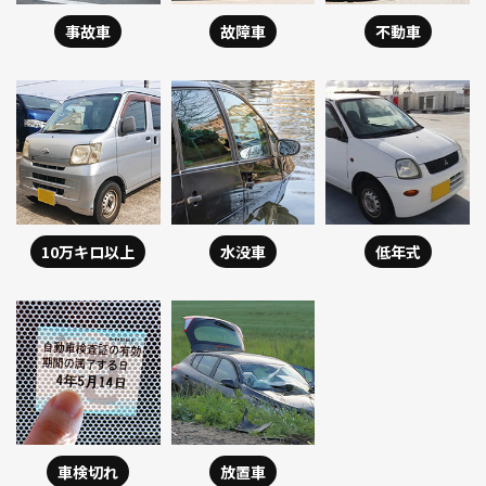
事故車
故障車
不動車
10万キロ以上
水没車
低年式
車検切れ
放置車