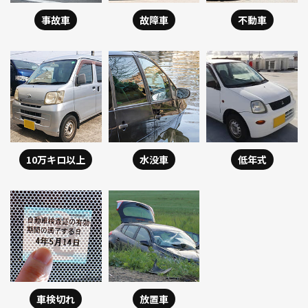
事故車
故障車
不動車
10万キロ以上
水没車
低年式
車検切れ
放置車