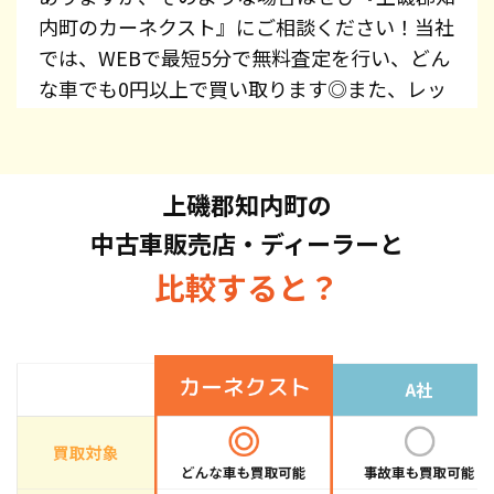
内町のカーネクスト』にご相談ください！当社
では、WEBで最短5分で無料査定を行い、どん
な車でも0円以上で買い取ります◎また、レッ
カー費用、廃車手続き代行、廃車費用は全て無
料で提供しています！プリウス・エスティマ・
オデッセイ・スカイライン・CX-5・ジムニー
上磯郡知内町の
など、車種を問わずお持ち込みください。ま
中古車販売店・ディーラーと
た、高価買取している車種もございますので、
お気軽にお問い合わせください！
比較すると？