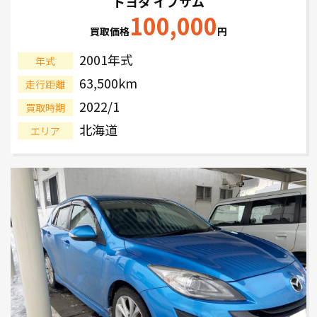
トヨタ イプサム
100,000
買取価格
円
2001年式
年式
63,500km
走行距離
2022/1
買取時期
北海道
エリア