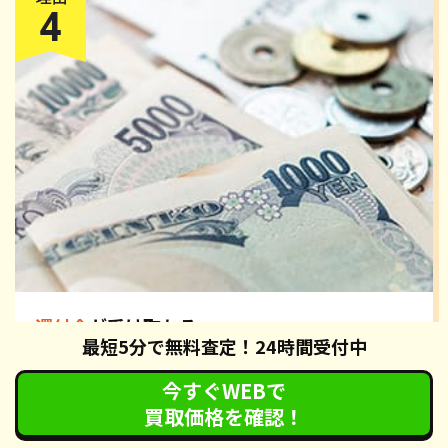
還付金
が受け取れる
最短5分で無料査定！24時間受付中
カーネクストの廃車手続きでは、自動車税の還付手続きも無
料で対応させていただいております。手続き完了後、約2ヶ
今すぐWEBで
月で各都道府県の税務署から還付通知が届きます。還付通
買取価格を確認！
知・身分証明書・認印を指定された金融機関へお持ちいただ