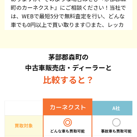
町のカーネクスト』にご相談ください！当社で
は、WEBで最短5分で無料査定を行い、どんな
車でも0円以上で買い取ります◎また、レッカ
ー費用、廃車手続き代行、廃車費用は全て無料
で提供しています！プリウス・エスティマ・オ
デッセイ・スカイライン・CX-5・ジムニーな
茅部郡森町の
ど、車種を問わずお持ち込みください。また、
中古車販売店・ディーラーと
高価買取している車種もございますので、お気
軽にお問い合わせください！
比較すると？