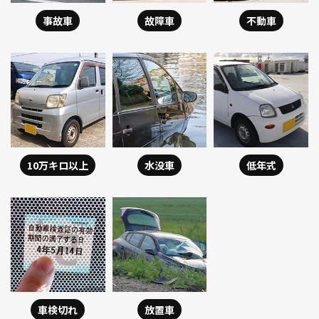
事故車
故障車
不動車
10万キロ以上
水没車
低年式
車検切れ
放置車