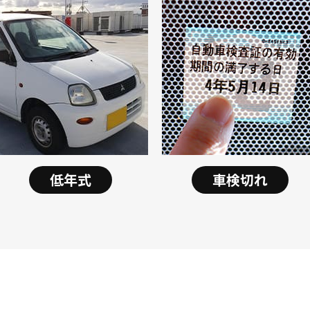
低年式
車検切れ