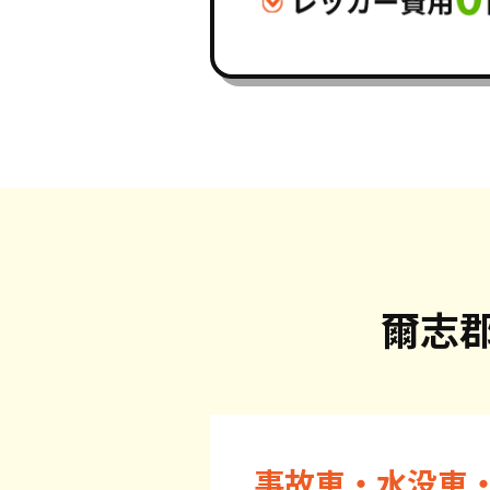
爾志
事故車・水没車