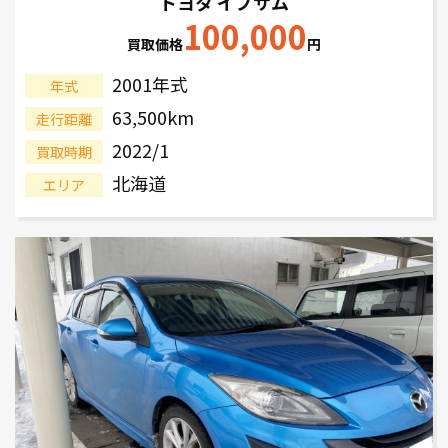
トヨタ イプサム
100,000
買取価格
円
2001年式
年式
63,500km
走行距離
2022/1
買取時期
北海道
エリア