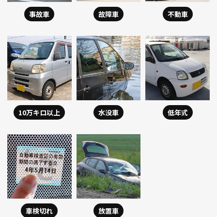
事故車
故障車
不動車
10万キロ以上
水没車
低年式
車検切れ
放置車