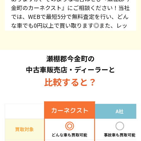
金町のカーネクスト』にご相談ください！当社
では、WEBで最短5分で無料査定を行い、どん
な車でも0円以上で買い取ります◎また、レッ
カー費用、廃車手続き代行、廃車費用は全て無
料で提供しています！プリウス・エスティマ・
オデッセイ・スカイライン・CX-5・ジムニー
瀬棚郡今金町の
など、車種を問わずお持ち込みください。ま
中古車販売店・ディーラーと
た、高価買取している車種もございますので、
お気軽にお問い合わせください！
比較すると？