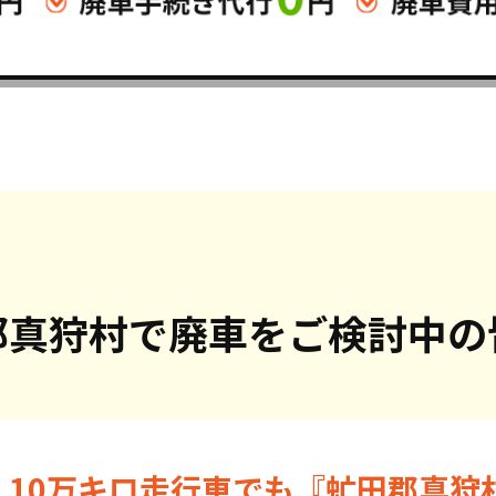
郡真狩村で
廃車をご検討中の
・10万キロ走行車でも『虻田郡真狩