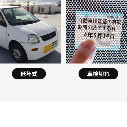
低年式
車検切れ