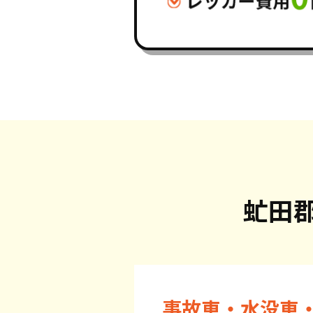
虻田
事故車・水没車