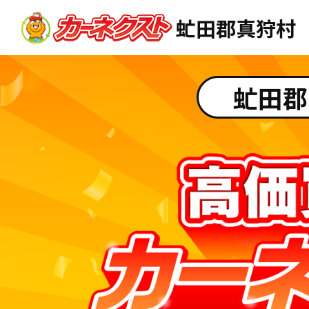
虻田郡真狩村
虻田郡