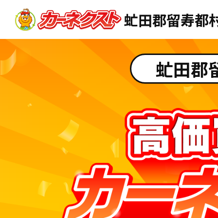
虻田郡留寿都
虻田郡