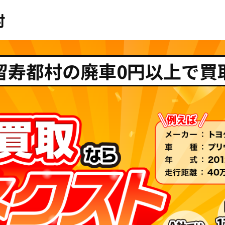
村
留寿都村の廃車0円以上で買