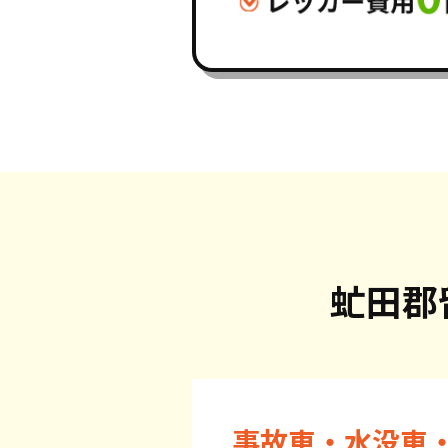
虻田郡
事故車・水没車