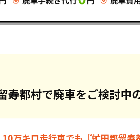
留寿都村で
廃車をご検討中
・10万キロ走行車でも『虻田郡留寿