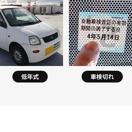
低年式
車検切れ