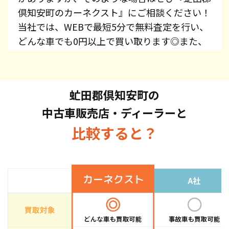
倶知安町のカーネクスト』にご相談ください！
当社では、WEBで最短5分で無料査定を行い、
どんな車でも0円以上で買い取ります◎また、
レッカー費用、廃車手続き代行、廃車費用は全
て無料で提供しています！プリウス・エスティ
マ・オデッセイ・スカイライン・CX-5・ジム
虻田郡倶知安町の
ニーなど、車種を問わずお持ち込みください。
中古車販売店・ディーラーと
また、高価買取している車種もございますの
で、お気軽にお問い合わせください！
比較すると？