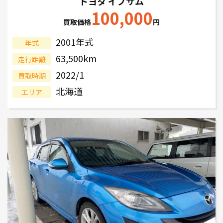
トヨタ イプサム
100,000
買取価格
円
2001年式
年式
63,500km
走行距離
2022/1
買取時期
北海道
エリア