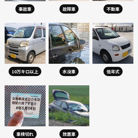
事故車
故障車
不動車
10万キロ以上
水没車
低年式
車検切れ
放置車