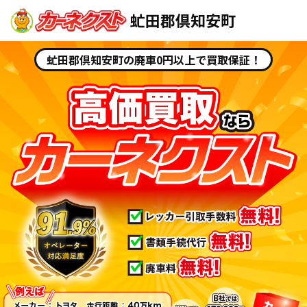
虻田郡倶知安町
虻田郡倶知安町の廃車0円以上で買取保証！