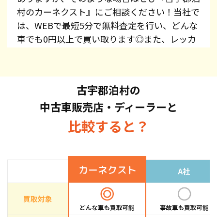
村のカーネクスト』にご相談ください！当社で
は、WEBで最短5分で無料査定を行い、どんな
車でも0円以上で買い取ります◎また、レッカ
ー費用、廃車手続き代行、廃車費用は全て無料
で提供しています！プリウス・エスティマ・オ
デッセイ・スカイライン・CX-5・ジムニーな
古宇郡泊村の
ど、車種を問わずお持ち込みください。また、
中古車販売店・ディーラーと
高価買取している車種もございますので、お気
軽にお問い合わせください！
比較すると？