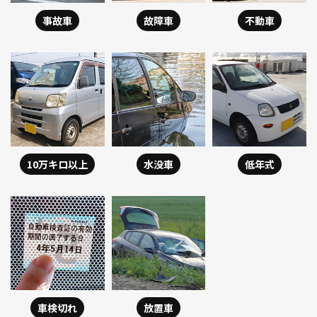
事故車
故障車
不動車
10万キロ以上
水没車
低年式
車検切れ
放置車