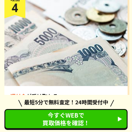
還付金
が受け取れる
最短5分で無料査定！24時間受付中
カーネクストの廃車手続きでは、自動車税の還付手続きも無
料で対応させていただいております。手続き完了後、約2ヶ
今すぐWEBで
月で各都道府県の税務署から還付通知が届きます。還付通
買取価格を確認！
知・身分証明書・認印を指定された金融機関へお持ちいただ