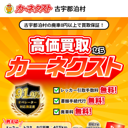
古宇郡泊村
古宇郡泊村の廃車0円以上で買取保証！