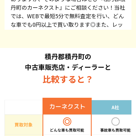
丹町のカーネクスト』にご相談ください！当社
では、WEBで最短5分で無料査定を行い、どん
な車でも0円以上で買い取ります◎また、レッ
カー費用、廃車手続き代行、廃車費用は全て無
料で提供しています！プリウス・エスティマ・
オデッセイ・スカイライン・CX-5・ジムニー
積丹郡積丹町の
など、車種を問わずお持ち込みください。ま
中古車販売店・ディーラーと
た、高価買取している車種もございますので、
お気軽にお問い合わせください！
比較すると？