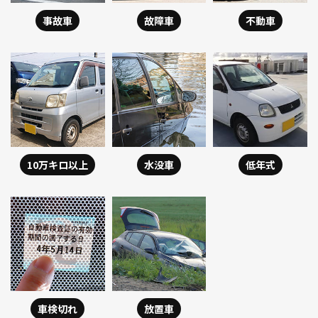
事故車
故障車
不動車
10万キロ以上
水没車
低年式
車検切れ
放置車