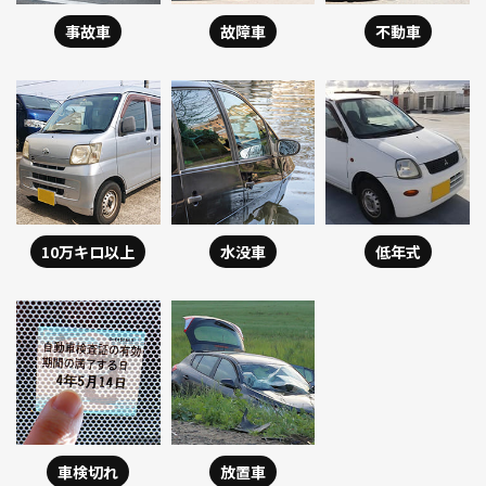
事故車
故障車
不動車
10万キロ以上
水没車
低年式
車検切れ
放置車