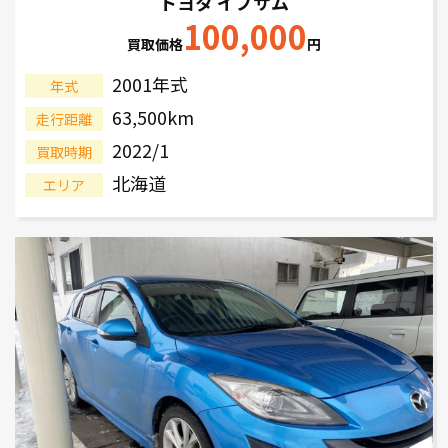
トヨタ イプサム
100,000
買取価格
円
2001年式
年式
63,500km
走行距離
2022/1
買取時期
北海道
エリア