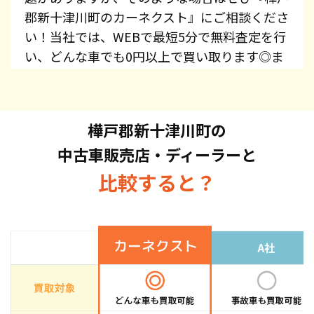
郡新十津川町のカーネクスト』にご相談くださ
い！当社では、WEBで最短5分で無料査定を行
い、どんな車でも0円以上で買い取ります◎ま
た、レッカー費用、廃車手続き代行、廃車費用
は全て無料で提供しています！プリウス・エス
ティマ・オデッセイ・スカイライン・CX-5・ジ
樺戸郡新十津川町の
ムニーなど、車種を問わずお持ち込みくださ
中古車販売店・ディーラーと
い。また、高価買取している車種もございます
ので、お気軽にお問い合わせください！
比較すると？