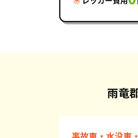
雨竜
事故車・水没車