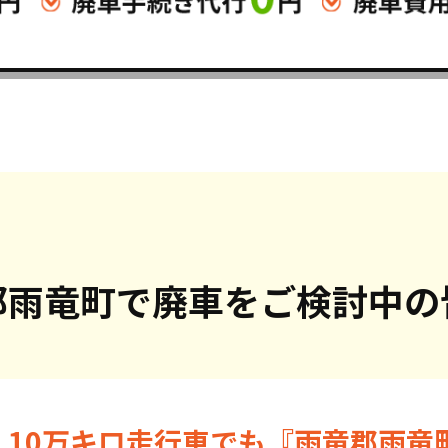
郡雨竜町で
廃車をご検討中の
・10万キロ走行車でも『雨竜郡雨竜