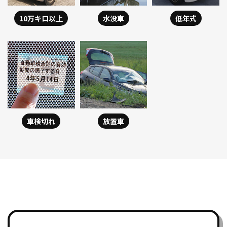
10万キロ以上
水没車
低年式
車検切れ
放置車