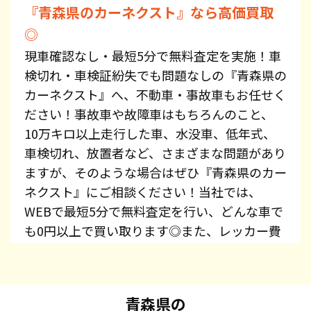
『青森県のカーネクスト』なら高価買取
◎
現車確認なし・最短5分で無料査定を実施！車
検切れ・車検証紛失でも問題なしの『青森県の
カーネクスト』へ、不動車・事故車もお任せく
ださい！事故車や故障車はもちろんのこと、
10万キロ以上走行した車、水没車、低年式、
車検切れ、放置者など、さまざまな問題があり
ますが、そのような場合はぜひ『青森県のカー
ネクスト』にご相談ください！当社では、
WEBで最短5分で無料査定を行い、どんな車で
も0円以上で買い取ります◎また、レッカー費
用、廃車手続き代行、廃車費用は全て無料で提
供しています！プリウス・エスティマ・オデッ
セイ・スカイライン・CX-5・ジムニーなど、車
青森県の
種を問わずお持ち込みください。また、高価買