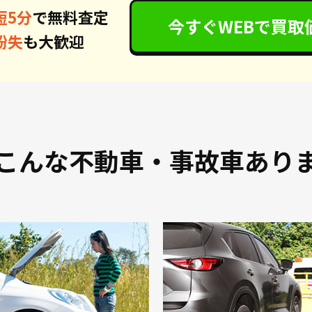
短5分
で無料査定
今すぐWEBで
買取
紛失
も大歓迎
こんな不動車・事故車あり