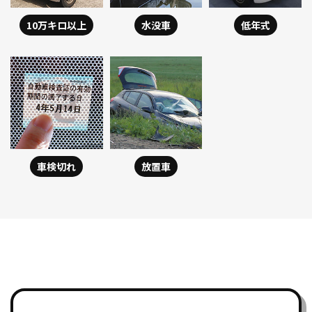
10万キロ以上
水没車
低年式
車検切れ
放置車