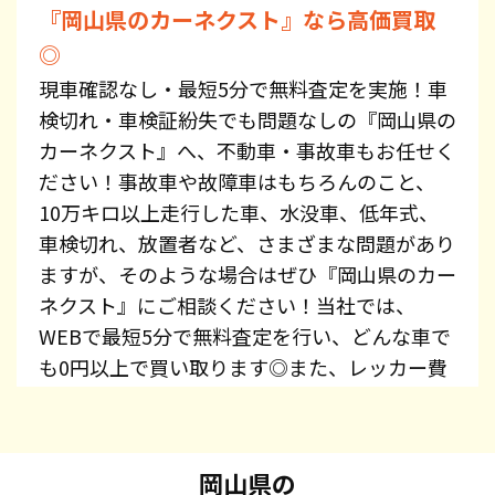
『岡山県のカーネクスト』なら高価買取
◎
現車確認なし・最短5分で無料査定を実施！車
検切れ・車検証紛失でも問題なしの『岡山県の
カーネクスト』へ、不動車・事故車もお任せく
ださい！事故車や故障車はもちろんのこと、
10万キロ以上走行した車、水没車、低年式、
車検切れ、放置者など、さまざまな問題があり
ますが、そのような場合はぜひ『岡山県のカー
ネクスト』にご相談ください！当社では、
WEBで最短5分で無料査定を行い、どんな車で
も0円以上で買い取ります◎また、レッカー費
用、廃車手続き代行、廃車費用は全て無料で提
供しています！プリウス・エスティマ・オデッ
セイ・スカイライン・CX-5・ジムニーなど、車
岡山県の
種を問わずお持ち込みください。また、高価買